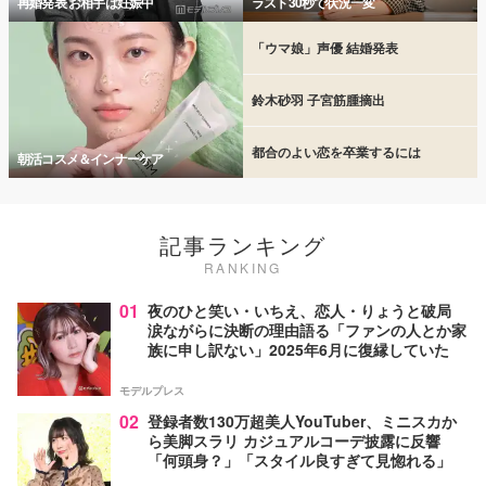
再婚発表 お相手は妊娠中
ラスト30秒で状況一変
「ウマ娘」声優 結婚発表
鈴木砂羽 子宮筋腫摘出
都合のよい恋を卒業するには
朝活コスメ＆インナーケア
記事ランキング
RANKING
01
夜のひと笑い・いちえ、恋人・りょうと破局
涙ながらに決断の理由語る「ファンの人とか家
族に申し訳ない」2025年6月に復縁していた
モデルプレス
02
登録者数130万超美人YouTuber、ミニスカか
ら美脚スラリ カジュアルコーデ披露に反響
「何頭身？」「スタイル良すぎて見惚れる」