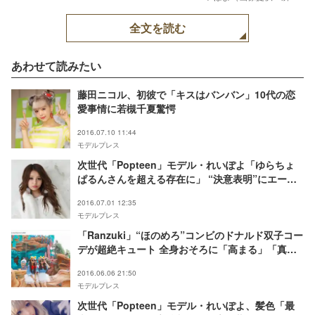
事務所）
全文を読む
あわせて読みたい
藤田ニコル、初彼で「キスはバンバン」10代の恋
愛事情に若槻千夏驚愕
2016.07.10 11:44
モデルプレス
次世代「Popteen」モデル・れいぽよ「ゆらちょ
ぱるんさんを超える存在に」 “決意表明”にエール
殺到
2016.07.01 12:35
モデルプレス
「Ranzuki」“ほのめろ”コンビのドナルド双子コー
デが超絶キュート 全身おそろに「高まる」「真似
したい」
2016.06.06 21:50
モデルプレス
次世代「Popteen」モデル・れいぽよ、髪色「最