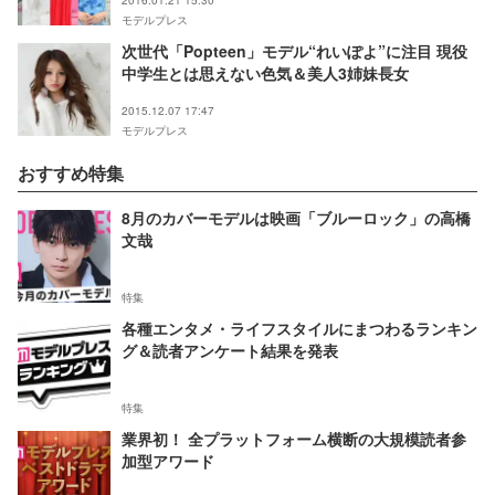
モデルプレス
次世代「Popteen」モデル“れいぽよ”に注目 現役
中学生とは思えない色気＆美人3姉妹長女
2015.12.07 17:47
モデルプレス
おすすめ特集
8月のカバーモデルは映画「ブルーロック」の高橋
文哉
特集
各種エンタメ・ライフスタイルにまつわるランキン
グ＆読者アンケート結果を発表
特集
業界初！ 全プラットフォーム横断の大規模読者参
加型アワード