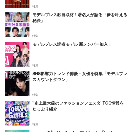
特集
モデルプレス独自取材！著名人が語る「夢を叶える
秘訣」
特集
モデルプレス読者モデル 新メンバー加入！
特集
SNS影響力トレンド俳優・女優を特集「モデルプレ
スカウントダウン」
特集
"史上最大級のファッションフェスタ"TGC情報を
たっぷり紹介
特集