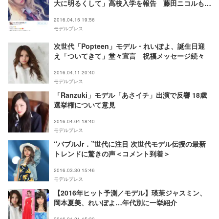
大に明るくして」高校入学を報告 藤田ニコルもコ
メント
2016.04.15 19:56
モデルプレス
次世代「Popteen」モデル・れいぽよ、誕生日迎
え「ついてきて」堂々宣言 祝福メッセージ続々
2016.04.11 20:40
モデルプレス
「Ranzuki」モデル「あさイチ」出演で反響 18歳
選挙権について意見
2016.04.04 18:40
モデルプレス
“バブルJr．”世代に注目 次世代モデル伝授の最新
トレンドに驚きの声＜コメント到着＞
2016.03.30 15:46
モデルプレス
【2016年ヒット予測／モデル】瑛茉ジャスミン、
岡本夏美、れいぽよ…年代別に一挙紹介
2016.01.21 15:30