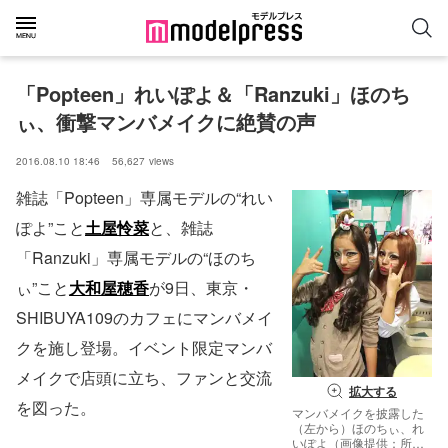
「Popteen」れいぽよ＆「Ranzuki」ほのち
ぃ、衝撃マンバメイクに絶賛の声
2016.08.10 18:46
56,627
views
雑誌「Popteen」専属モデルの“れい
ぽよ”こと
土屋怜菜
と、雑誌
「Ranzuki」専属モデルの“ほのち
ぃ”こと
大和屋穂香
が9日、東京・
SHIBUYA109のカフェにマンバメイ
クを施し登場。イベント限定マンバ
メイクで店頭に立ち、ファンと交流
拡大する
を図った。
マンバメイクを披露した
（左から）ほのちぃ、れ
いぽよ（画像提供：所属