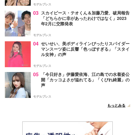
モデルプレス
03
スカイピース・テオくん＆加藤乃愛、破局報告
「どちらかに非があったわけではなく」2023
年2月に交際発表
モデルプレス
04
せいせい、美ボディラインぴったりスパイダー
マンスーツ姿に反響「色っぽすぎる」「スタイ
ル女神」の声
モデルプレス
05
「今日好き」伊藤愛依海、江の島での水着姿公
開「カッコよさが溢れてる」「くびれ綺麗」の
声
モデルプレス
もっとみる