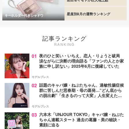
星座別8月の運勢ランキング
キーホルダー付きシャドウ
記事ランキング
RANKING
01
夜のひと笑い・いちえ、恋人・りょうと破局
涙ながらに決断の理由語る「ファンの人とか家
族に申し訳ない」2025年6月に復縁していた
モデルプレス
02
話題のキャバ嬢・ねぶたちゃん、過敏性腸症候
群に苦しんだ思春期・母の蒸発…“どん底から
の脱出劇”「生きるのって大変」人生変えた言
葉とは【インタビュー連載Vol.1】
モデルプレス
03
六本木「UNJOUR TOKYO」キャバ嬢・ねぶた
ちゃん連載スタート 過去の葛藤・美の秘訣・
素顔に迫る