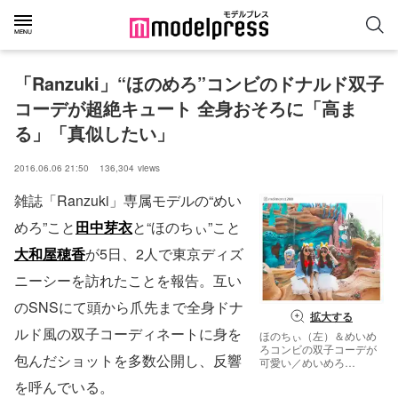
「Ranzuki」“ほのめろ”コンビのドナルド双子
コーデが超絶キュート 全身おそろに「高ま
る」「真似したい」
2016.06.06 21:50
136,304
views
雑誌「Ranzuki」専属モデルの“めい
めろ”こと
田中芽衣
と“ほのちぃ”こと
大和屋穂香
が5日、2人で東京ディズ
ニーシーを訪れたことを報告。互い
のSNSにて頭から爪先まで全身ドナ
拡大する
ルド風の双子コーディネートに身を
ほのちぃ（左）＆めいめ
ろコンビの双子コーデが
包んだショットを多数公開し、反響
可愛い／めいめろ
Instagramより
を呼んでいる。