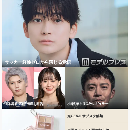
サッカー経験ゼロから演じる覚悟
山本舞香 第1子出産を報告
小栗5年ぶり民放レギュラー
光GENJI サブスク解禁
岩田＆イモトが巨大地上絵