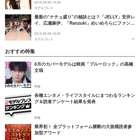
2015.05.25 14:39
モデルプレス
最新の“ナチュ盛り”の秘訣とは？「JELLY」安井レ
イ、広瀬麻伊、「Ranzuki」めいめろらにファン歓
喜
2015.05.09 19:00
モデルプレス
PR
おすすめ特集
8月のカバーモデルは映画「ブルーロック」の高橋
文哉
特集
各種エンタメ・ライフスタイルにまつわるランキン
グ＆読者アンケート結果を発表
特集
業界初！ 全プラットフォーム横断の大規模読者参
加型アワード