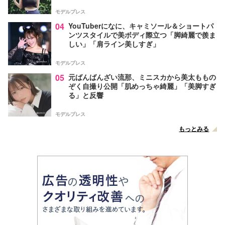
モデルプレス
04
YouTuberになに、キャミソール＆ショートパ
ンツスタイルで美ボディ際立つ「脚綺麗で羨ま
しい」「肩ライン美しすぎ」
モデルプレス
05
元ばんばんざい流那、ミニスカから美太ももの
ぞく自撮り公開「肌めっちゃ綺麗」「美脚すぎ
る」と反響
モデルプレス
もっとみる