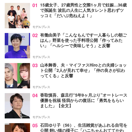
01
15歳女子、27歳男性と交際1ヶ月で妊娠…36歳
で孫誕生 波乱の人生に人気タレント思わずツ
ッコミ「だいぶ危ねえよ！」
モデルプレス
02
有働由美子「こんなもんです一人暮らしの朝ご
はん」野菜を使った手料理公開「作ってみた
い」「ヘルシーで美味しそう」と反響
モデルプレス
03
山本舞香、夫・マイファスHiroとの夫婦ショッ
ト公開「2人が見れて幸せ」「仲の良さが伝わ
ってくる」と反響
モデルプレス
04
香取慎吾、森且行“5年9ヶ月ぶり”オートレース
優勝を祝福 怪我からの復活に「勇気をもらい
ました」【全文】
モデルプレス
05
石田ゆり子（56）、生活雑貨があふれる自宅を
公開 飼い猫の様子に「ハニちゃんおててかわ