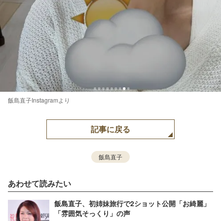
飯島直子Instagramより
記事に戻る
飯島直子
あわせて読みたい
飯島直子、初姉妹旅行で2ショット公開「お綺麗」
「雰囲気そっくり」の声