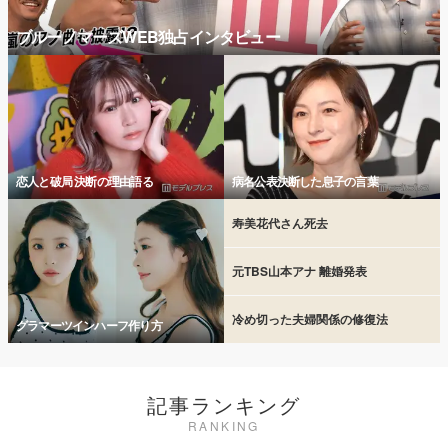
ブルーノマーズWEB独占インタビュー
恋人と破局 決断の理由語る
病名公表決断した息子の言葉
寿美花代さん死去
元TBS山本アナ 離婚発表
冷め切った夫婦関係の修復法
グラマーツインハーフ作り方
記事ランキング
RANKING