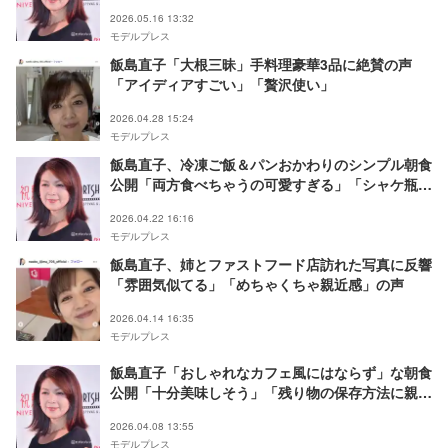
2026.05.16 13:32
モデルプレス
飯島直子「大根三昧」手料理豪華3品に絶賛の声
「アイディアすごい」「贅沢使い」
2026.04.28 15:24
モデルプレス
飯島直子、冷凍ご飯＆パンおかわりのシンプル朝食
公開「両方食べちゃうの可愛すぎる」「シャケ瓶最
強」と反響
2026.04.22 16:16
モデルプレス
飯島直子、姉とファストフード店訪れた写真に反響
「雰囲気似てる」「めちゃくちゃ親近感」の声
2026.04.14 16:35
モデルプレス
飯島直子「おしゃれなカフェ風にはならず」な朝食
公開「十分美味しそう」「残り物の保存方法に親近
感湧く」の声
2026.04.08 13:55
モデルプレス