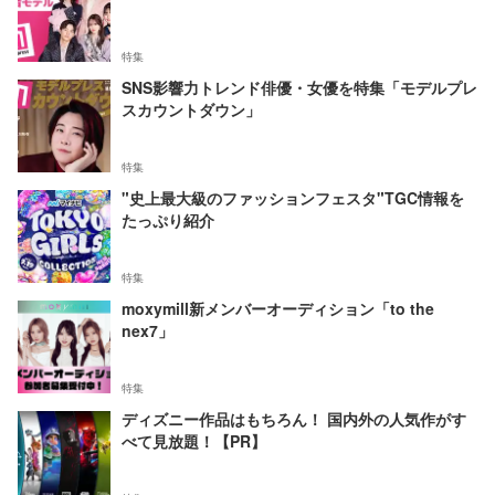
特集
SNS影響力トレンド俳優・女優を特集「モデルプレ
スカウントダウン」
特集
"史上最大級のファッションフェスタ"TGC情報を
たっぷり紹介
特集
moxymill新メンバーオーディション「to the
nex7」
特集
ディズニー作品はもちろん！ 国内外の人気作がす
べて見放題！【PR】