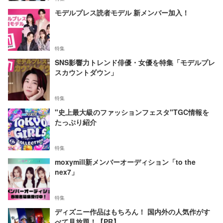
モデルプレス読者モデル 新メンバー加入！
特集
SNS影響力トレンド俳優・女優を特集「モデルプレ
スカウントダウン」
特集
"史上最大級のファッションフェスタ"TGC情報を
たっぷり紹介
特集
moxymill新メンバーオーディション「to the
nex7」
特集
ディズニー作品はもちろん！ 国内外の人気作がす
べて見放題！【PR】