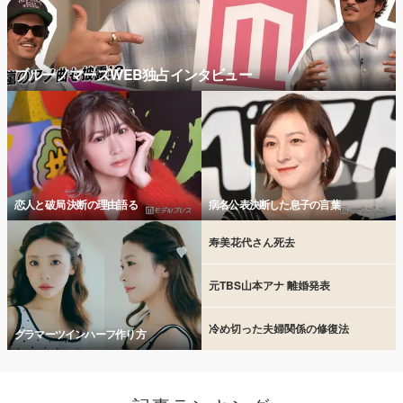
ブルーノマーズWEB独占インタビュー
恋人と破局 決断の理由語る
病名公表決断した息子の言葉
寿美花代さん死去
元TBS山本アナ 離婚発表
冷め切った夫婦関係の修復法
グラマーツインハーフ作り方