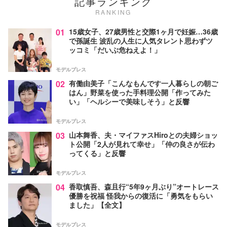
記事ランキング
RANKING
01
15歳女子、27歳男性と交際1ヶ月で妊娠…36歳
で孫誕生 波乱の人生に人気タレント思わずツ
ッコミ「だいぶ危ねえよ！」
モデルプレス
02
有働由美子「こんなもんです一人暮らしの朝ご
はん」野菜を使った手料理公開「作ってみた
い」「ヘルシーで美味しそう」と反響
モデルプレス
03
山本舞香、夫・マイファスHiroとの夫婦ショッ
ト公開「2人が見れて幸せ」「仲の良さが伝わ
ってくる」と反響
モデルプレス
04
香取慎吾、森且行“5年9ヶ月ぶり”オートレース
優勝を祝福 怪我からの復活に「勇気をもらい
ました」【全文】
モデルプレス