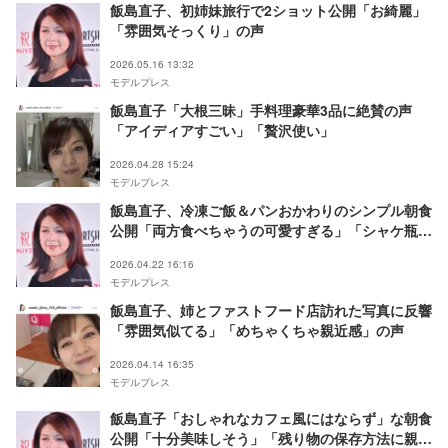
飯島直子、初姉妹旅行で2ショット公開「お綺麗」
「雰囲気そっくり」の声
2026.05.16 13:32
モデルプレス
飯島直子「大根三昧」手料理豪華3品に絶賛の声
「アイディアすごい」「贅沢使い」
2026.04.28 15:24
モデルプレス
飯島直子、冷凍ご飯＆パンおかわりのシンプル朝食
公開「両方食べちゃうの可愛すぎる」「シャケ瓶最
強」と反響
2026.04.22 16:16
モデルプレス
飯島直子、姉とファストフード店訪れた写真に反響
「雰囲気似てる」「めちゃくちゃ親近感」の声
2026.04.14 16:35
モデルプレス
飯島直子「おしゃれなカフェ風にはならず」な朝食
公開「十分美味しそう」「残り物の保存方法に親近