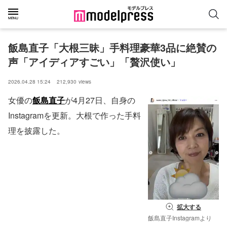
飯島直子「大根三昧」手料理豪華3品に絶賛の
声「アイディアすごい」「贅沢使い」
2026.04.28 15:24
212,930
views
女優の
飯島直子
が4月27日、自身の
Instagramを更新。大根で作った手料
理を披露した。
拡大する
飯島直子Instagramより