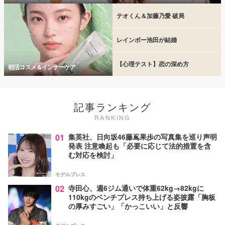
テオくん＆加藤乃愛 破局
レインボー池田が結婚
【心理テスト】恋の深め方
朝活コスメ＆インナーケア
記事ランキング
RANKING
01
集英社、日向坂46藤嶌果歩の写真集を巡り声明
発表 注意喚起も「必要に応じて法的措置を含
む対応を検討」
モデルプレス
02
寺田心、週6ジム通いで体重62kg→82kgに
110kgのベンチプレス持ち上げる姿披露「胸板
の厚みすごい」「かっこいい」と反響