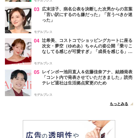
モデルプレス
03
広末涼子、病名公表を決断した次男からの言葉
「言い訳にするのも嫌だった」「言うべきか迷
った」
モデルプレス
04
辻希美、コストコでショッピングカートに座る
次女・夢空（ゆめあ）ちゃんの姿公開「乗りこ
なしてる感じが可愛すぎ」「成長を感じる」の
声
モデルプレス
05
レインボー池田直人＆佐藤佳奈アナ、結婚発表
「コント内で発表させていただきました」読売
テレビ退社は生活拠点変更のため
モデルプレス
もっとみる