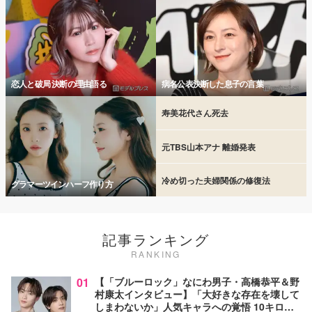
恋人と破局 決断の理由語る
病名公表決断した息子の言葉
寿美花代さん死去
元TBS山本アナ 離婚発表
冷め切った夫婦関係の修復法
グラマーツインハーフ作り方
記事ランキング
RANKING
01
【「ブルーロック」なにわ男子・高橋恭平＆野
村康太インタビュー】「大好きな存在を壊して
しまわないか」人気キャラへの覚悟 10キロ増