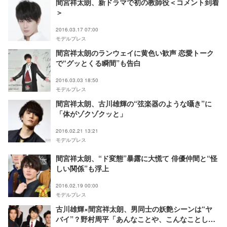
間宮祥太朗、新ドラマで初の教師役＜コメント到着
＞
2016.03.17 07:00
モデルプレス
間宮祥太朗のランウェイに黄色い歓声 恋愛トーク
で“グッとくる瞬間”も告白
2016.03.03 18:50
モデルプレス
間宮祥太朗、古川雄輝の“弦楽器のような囁き”に
「体がゾクゾクッと」
2016.02.21 13:21
モデルプレス
間宮祥太朗、“ド変態”暴露に大慌て 俳優仲間と“怪
しい関係”も浮上
2016.02.19 00:00
モデルプレス
古川雄輝×間宮祥太朗、男同士の妖艶シーンは“ヤ
バイ”？野村周平「あんなことや、こんなことして