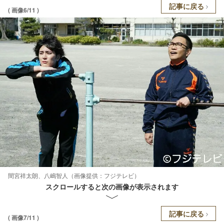
記事に戻る
( 画像6/11 )
間宮祥太朗、八嶋智人（画像提供：フジテレビ）
スクロールすると次の画像が表示されます
記事に戻る
( 画像7/11 )