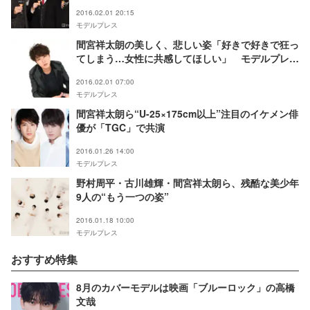
た」
2016.02.01 20:15
モデルプレス
間宮祥太朗の美しく、悲しい姿「好きで好きで狂っ
てしまう…女性に共感してほしい」 モデルプレス
インタビュー
2016.02.01 07:00
モデルプレス
間宮祥太朗ら“U-25×175cm以上”注目のイケメン俳
優が「TGC」で共演
2016.01.26 14:00
モデルプレス
野村周平・古川雄輝・間宮祥太朗ら、残酷な美少年
9人の“もう一つの姿”
2016.01.18 10:00
モデルプレス
おすすめ特集
8月のカバーモデルは映画「ブルーロック」の高橋
文哉