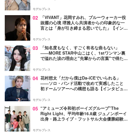
量の肉体改造秘話
モデルプレス
02
「VIVANT」花岡すみれ、ブルーウォーカー役
抜擢の心境 堺雅人ら共演者からの印象的な一
言とは「身が引き締まる思いでした」【インタ
ビュー】
モデルプレス
03
「知名度もなく、すごく有名な曲もない」
――MORE STAR中山こはく、1stワンマン裏
で溢れた涙の理由と"先輩からの言葉"で得た覚
悟【モデルプレスインタビュー】
モデルプレス
04
花村想太「だから僕はDa-iCEでいられる」
――ソロ・バンド活動で改めて実感したこと
初ドームツアーへの構想も語る【インタビュ
ー】
モデルプレス
05
“アミューズ令和初ボーイズグループ”The
Right Light、平均年齢16.8歳 ジュノンボーイ
出身・路上ライブ・フットサル大会優勝経験者
たちが芸能界を目指したきっかけ…フレッシュ
な6人の魅力に迫る【インタビュー後編】
モデルプレス