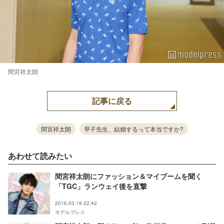
間宮祥太朗
記事に戻る
間宮祥太朗
早子先生、結婚するって本当ですか?
あわせて読みたい
間宮祥太朗にファッション＆マイブームを聞く
「TGC」ランウェイ後を直撃
2016.03.19 22:42
モデルプレス