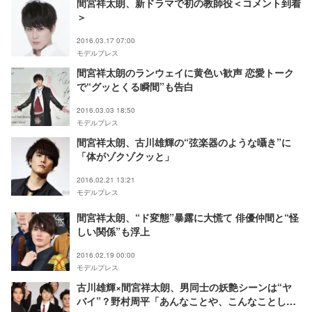
間宮祥太朗、新ドラマで初の教師役＜コメント到着
＞
2016.03.17 07:00
モデルプレス
間宮祥太朗のランウェイに黄色い歓声 恋愛トーク
で“グッとくる瞬間”も告白
2016.03.03 18:50
モデルプレス
間宮祥太朗、古川雄輝の“弦楽器のような囁き”に
「体がゾクゾクッと」
2016.02.21 13:21
モデルプレス
間宮祥太朗、“ド変態”暴露に大慌て 俳優仲間と“怪
しい関係”も浮上
2016.02.19 00:00
モデルプレス
古川雄輝×間宮祥太朗、男同士の妖艶シーンは“ヤ
バイ”？野村周平「あんなことや、こんなことして