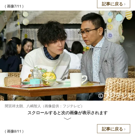
記事に戻る
( 画像7/11 )
間宮祥太朗、八嶋智人（画像提供：フジテレビ）
スクロールすると次の画像が表示されます
記事に戻る
( 画像8/11 )