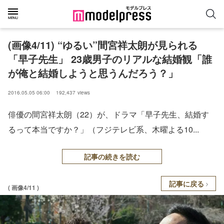
(画像4/11) “ゆるい”間宮祥太朗が見られる
「早子先生」 23歳男子のリアルな結婚観「誰
が俺と結婚しようと思うんだろう？」
2016.05.05 06:00
192,437
views
俳優の間宮祥太朗（22）が、ドラマ「早子先生、結婚す
るって本当ですか？」（フジテレビ系、木曜よる10...
記事の続きを読む
記事に戻る
( 画像4/11 )