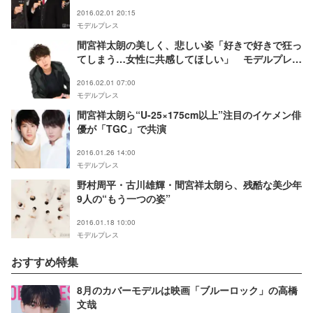
た」
2016.02.01 20:15
モデルプレス
間宮祥太朗の美しく、悲しい姿「好きで好きで狂っ
てしまう…女性に共感してほしい」 モデルプレス
インタビュー
2016.02.01 07:00
モデルプレス
間宮祥太朗ら“U-25×175cm以上”注目のイケメン俳
優が「TGC」で共演
2016.01.26 14:00
モデルプレス
野村周平・古川雄輝・間宮祥太朗ら、残酷な美少年
9人の“もう一つの姿”
2016.01.18 10:00
モデルプレス
おすすめ特集
8月のカバーモデルは映画「ブルーロック」の高橋
文哉