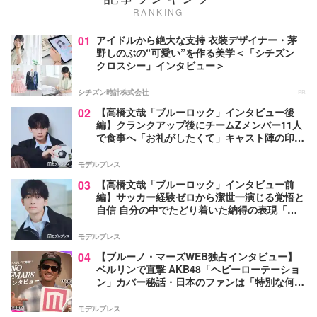
RANKING
01
アイドルから絶大な支持 衣装デザイナー・茅
野しのぶの“可愛い”を作る美学＜「シチズン
クロスシー」インタビュー＞
シチズン時計株式会社
PR
02
【高橋文哉「ブルーロック」インタビュー後
編】クランクアップ後にチームZメンバー11人
で食事へ「お礼がしたくて」キャスト陣の印象
＆ムードメーカー明かす
モデルプレス
03
【高橋文哉「ブルーロック」インタビュー前
編】サッカー経験ゼロから潔世一演じる覚悟と
自信 自分の中でたどり着いた納得の表現「一
番難しいポイントでしたが」
モデルプレス
04
【ブルーノ・マーズWEB独占インタビュー】
ベルリンで直撃 AKB48「ヘビーローテーショ
ン」カバー秘話・日本のファンは「特別な何か
がある」…来日公演への期待語る
モデルプレス