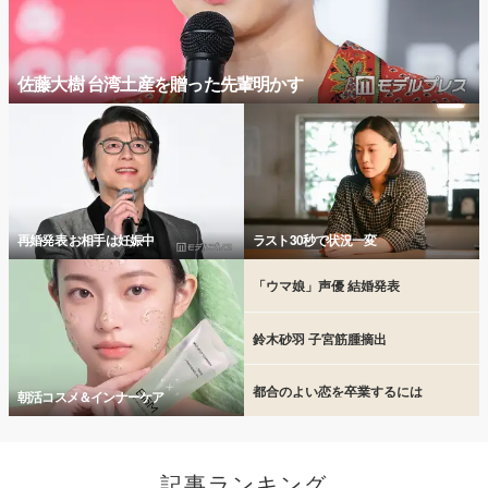
佐藤大樹 台湾土産を贈った先輩明かす
再婚発表 お相手は妊娠中
ラスト30秒で状況一変
「ウマ娘」声優 結婚発表
鈴木砂羽 子宮筋腫摘出
都合のよい恋を卒業するには
朝活コスメ＆インナーケア
記事ランキング