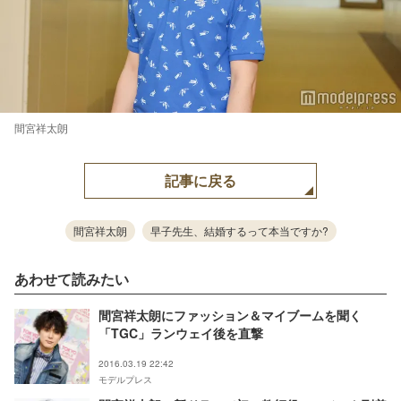
間宮祥太朗
記事に戻る
間宮祥太朗
早子先生、結婚するって本当ですか?
あわせて読みたい
間宮祥太朗にファッション＆マイブームを聞く
「TGC」ランウェイ後を直撃
2016.03.19 22:42
モデルプレス