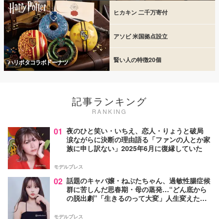
ヒカキン 二千万寄付
アソビ 米国拠点設立
賢い人の特徴20個
ハリポタコラボドーナツ
記事ランキング
RANKING
01
夜のひと笑い・いちえ、恋人・りょうと破局
涙ながらに決断の理由語る「ファンの人とか家
族に申し訳ない」2025年6月に復縁していた
モデルプレス
02
話題のキャバ嬢・ねぶたちゃん、過敏性腸症候
群に苦しんだ思春期・母の蒸発…“どん底から
の脱出劇”「生きるのって大変」人生変えた言
葉とは【インタビュー連載Vol.1】
モデルプレス