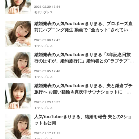
姉妹にほっこり」と反響
2026.02.20 13:54
モデルプレス
結婚発表の人気YouTuberきりまる、プロポーズ直
前にハプニング発生 動画で “全カット”されていた
サプライズの裏話明かす
2026.02.09 12:47
モデルプレス
結婚発表の人気YouTuberきりまる「3年記念日旅
行のはずが、婚約旅行に」婚約者との“ラブラブ”2
ショット公開「おんぶしてるの可愛すぎる」「素敵
2026.02.05 17:40
すぎて泣きそう」の声
モデルプレス
結婚発表の人気YouTuberきりまる、夫と鎌倉プチ
旅行へ お揃い指輪＆真夜中サウナショットに「素
敵すぎる」と反響
2026.01.23 16:37
モデルプレス
人気YouTuberきりまる、結婚を報告 夫との2ショ
ットも公開
2026.01.17 21:15
モデルプレス