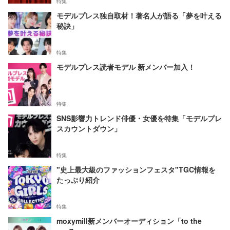
特集
モデルプレス独自取材！著名人が語る「夢を叶える
秘訣」
特集
モデルプレス読者モデル 新メンバー加入！
特集
SNS影響力トレンド俳優・女優を特集「モデルプレ
スカウントダウン」
特集
"史上最大級のファッションフェスタ"TGC情報を
たっぷり紹介
特集
moxymill新メンバーオーディション「to the