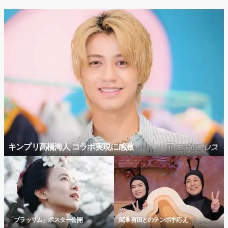
キンプリ高橋海人 コラボ実現に感激
「ブラッサム」ポスター公開
深澤 有田とのテンポ手応え