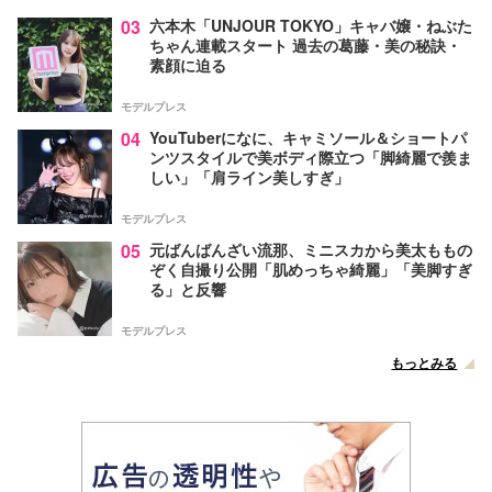
03
六本木「UNJOUR TOKYO」キャバ嬢・ねぶた
ちゃん連載スタート 過去の葛藤・美の秘訣・
素顔に迫る
モデルプレス
04
YouTuberになに、キャミソール＆ショートパ
ンツスタイルで美ボディ際立つ「脚綺麗で羨ま
しい」「肩ライン美しすぎ」
モデルプレス
05
元ばんばんざい流那、ミニスカから美太ももの
ぞく自撮り公開「肌めっちゃ綺麗」「美脚すぎ
る」と反響
モデルプレス
もっとみる