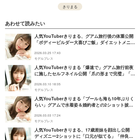
きりまる
あわせて読みたい
人気YouTuberきりまる、グアム旅行後の体重公開
「ボディービルダー大喜びご飯」ダイエットメニュ
ーも話題「リアル」「参考になる」
2026.03.25 17:43
モデルプレス
人気YouTuberきりまる「爆速で」グアム旅行前夜
に施したセルフネイル公開「爪の形まで完璧」「リ
ゾートにぴったり」の声
2026.03.10 18:05
モデルプレス
人気YouTuberきりまる「プールも海も10年ぶりく
らい」グアムで水着姿＆婚約者との2ショット披露
「ひっついてるのラブラブで可愛い」「包容力すご
2026.03.03 17:24
い」の声
モデルプレス
人気YouTuberきりまる、17歳差妹を顔出し公開
ディズニー2ショットに「口元が似てる」「仲良し