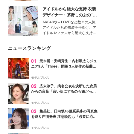
ーについて熱く語り合ってもらっ
いという読者も多いのでは？そん
た。
アイドルから絶大な支持 衣装
な美容の常識を大きく変える可能
性を秘めた、革新的な「Water
デザイナー・茅野しのぶの“可
Capturing Skin（ウォーターキャ
愛い”を作る美学＜「シチズン
AKB48や＝LOVEなど数々の人気
プチャリングスキン：捕水肌）」
クロスシー」インタビュー＞
アイドルたちの衣装を手掛け、ア
技術を、花王が構築した。
イドルやファンから絶大な支持を
得る、株式会社オサレカンパニー
取締役兼クリエイティブディレク
ニュースランキング
ター・茅野しのぶ。一人ひとりの
個性に寄り添い、魅力を引き出す
衣装作りは、多くの女性たちに勇
01
元木湧・安嶋秀生・内村颯太らジュ
気と自信を与え続けている。
ニア9人「Three」開幕 3人制作の新曲＆
手描きセットに込めた想い「もっと前に
進んで夢を掴みたい」【ゲネプロレポ】
モデルプレス
02
広末涼子、病名公表を決断した次男
からの言葉「言い訳にするのも嫌だっ
た」「言うべきか迷った」
モデルプレス
03
集英社、日向坂46藤嶌果歩の写真集
を巡り声明発表 注意喚起も「必要に応じ
て法的措置を含む対応を検討」
モデルプレス