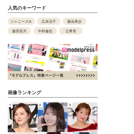
人気のキーワード
ジャニーズJr.
広末涼子
藤嶌果歩
飯田栞月
中村倫也
辻希美
画像ランキング
1
2
3