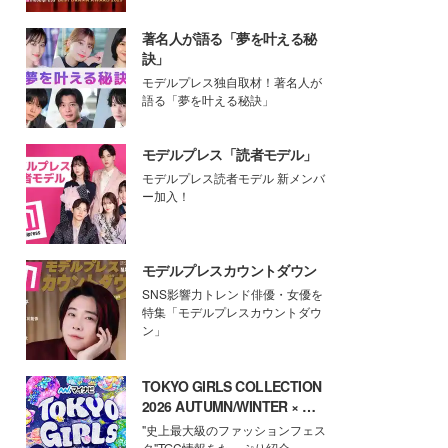
著名人が語る「夢を叶える秘
訣」
モデルプレス独自取材！著名人が
語る「夢を叶える秘訣」
モデルプレス「読者モデル」
モデルプレス読者モデル 新メンバ
ー加入！
モデルプレスカウントダウン
SNS影響力トレンド俳優・女優を
特集「モデルプレスカウントダウ
ン」
TOKYO GIRLS COLLECTION
2026 AUTUMN/WINTER × モ
デルプレス
"史上最大級のファッションフェス
タ"TGC情報をたっぷり紹介