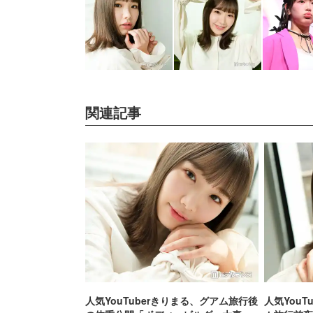
関連記事
人気YouTuberきりまる、グアム旅行後
人気You