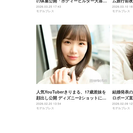
の体重公開「ボディービルダー大喜び
ム旅行前夜
ご飯」ダイエットメニューも話題「リ
「爪の形ま
2026.03.25 17:43
2026.03.10 18
モデルプレス
モデルプレス
アル」「参考になる」
たり」の声
人気YouTuberきりまる、17歳差妹を
結婚発表の
顔出し公開 ディズニー2ショットに
ロポーズ直
「口元が似てる」「仲良し姉妹にほっ
“全カット
2026.02.20 13:54
2026.02.09 12
モデルプレス
モデルプレス
こり」と反響
話明かす