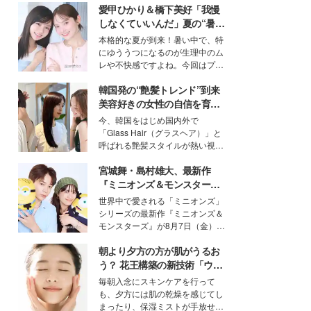
愛甲ひかり＆橋下美好「我慢
しなくていいんだ」夏の“暑さ
対策”の新しい選択肢とは？
本格的な夏が到来！暑い中で、特
にゆううつになるのが生理中のム
レや不快感ですよね。今回はプラ
イベートでも仲良しで旅行好きな
韓国発の“艶髪トレンド”到来
モデル・愛甲ひかりさんと橋下美
好さんを迎えて本音で女子会トー
美容好きの女性の自信を育む
ク。猛暑のお出かけを快適に過ご
「ヘアケア事情」って？
今、韓国をはじめ国内外で
すヒントや、2人が感動した夏の
「Glass Hair（グラスヘア）」と
生理の新常識にも迫りました。
呼ばれる艶髪スタイルが熱い視線
を集めています。メイクやファッ
宮城舞・島村雄大、最新作
ションの完成度を高めるベースと
して、“髪そのものの美しさ”に改
『ミニオンズ＆モンスター
めて注目する人が増えている様
ズ』の魅力熱弁 ハチャメチャ
世界中で愛される「ミニオンズ」
子。今回は、そんな憧れの艶やか
だけじゃない“友情と絆”に感
シリーズの最新作『ミニオンズ＆
な髪を日常で叶える、美容好きの
動
モンスターズ』が8月7日（金）に
女性たちのヘアケア事情を紹介し
公開。モデルプレスでは、“大のミ
ます。
朝より夕方の方が肌がうるお
ニオン好き”という共通点を持つモ
デルの宮城舞と島村雄大の特別対
う？ 花王構築の新技術「ウォ
談をお届け！それぞれの視点か
ーターキャプチャリングスキ
毎朝入念にスキンケアを行って
ら、今作ならではの魅力や予想外
ン（捕水肌）」がスキンケア
も、夕方には肌の乾燥を感じてし
の感動をもたらす奥深いストーリ
の常識を変える予感
まったり、保湿ミストが手放せな