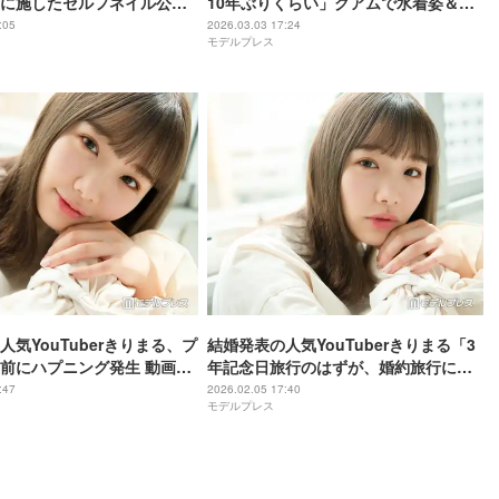
に施したセルフネイル公開
10年ぶりくらい」グアムで水着姿＆婚
で完璧」「リゾートにぴっ
約者との2ショット披露「ひっついてる
:05
2026.03.03 17:24
モデルプレス
のラブラブで可愛い」「包容力すご
い」の声
人気YouTuberきりまる、プ
結婚発表の人気YouTuberきりまる「3
前にハプニング発生 動画で
年記念日旅行のはずが、婚約旅行に」
”されていたサプライズの裏
婚約者との“ラブラブ”2ショット公開
:47
2026.02.05 17:40
モデルプレス
「おんぶしてるの可愛すぎる」「素敵
すぎて泣きそう」の声