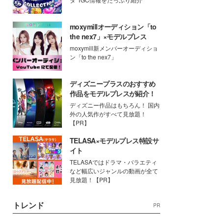
moxymillオーディション「to
the nex7」×モデルプレス
moxymill新メンバーオーディショ
ン「to the nex7」
ディズニープラスのおすすめ
作品をモデルプレスが紹介！
ディズニー作品はもちろん！ 国内
外の人気作がすべて見放題！
【PR】
TELASA×モデルプレス特設サ
イト
TELASAではドラマ・バラエティ
など幅広いジャンルの動画が全て
見放題！【PR】
トレンド
PR