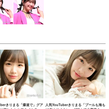
Tuberきりまる「爆速で」グア
人気YouTuberきりまる「プールも海も