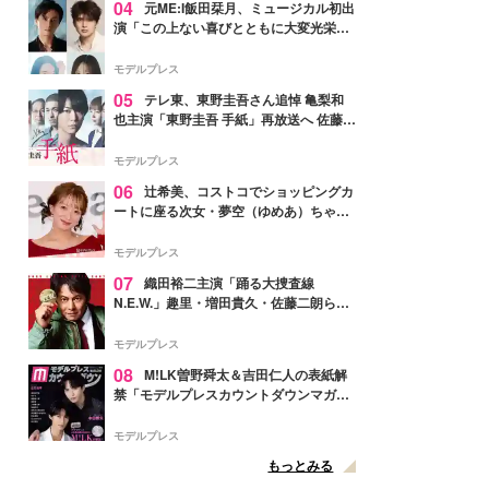
04
元ME:I飯田栞月、ミュージカル初出
演「この上ない喜びとともに大変光栄」
4年ぶり上演「ファントム」城田優らキ
ャスト発表
モデルプレス
05
テレ東、東野圭吾さん追悼 亀梨和
也主演「東野圭吾 手紙」再放送へ 佐藤隆
太・本田翼・中村倫也ら出演
モデルプレス
06
辻希美、コストコでショッピングカ
ートに座る次女・夢空（ゆめあ）ちゃん
の姿公開「乗りこなしてる感じが可愛す
ぎ」「成長を感じる」の声
モデルプレス
07
織田裕二主演「踊る大捜査線
N.E.W.」趣里・増田貴久・佐藤二朗ら新
メンバー紹介映像解禁 各キャラクター象
徴する“謎のキーワード”も
モデルプレス
08
M!LK曽野舜太＆吉田仁人の表紙解
禁「モデルプレスカウントダウンマガジ
ン」巻頭に登場
モデルプレス
もっとみる