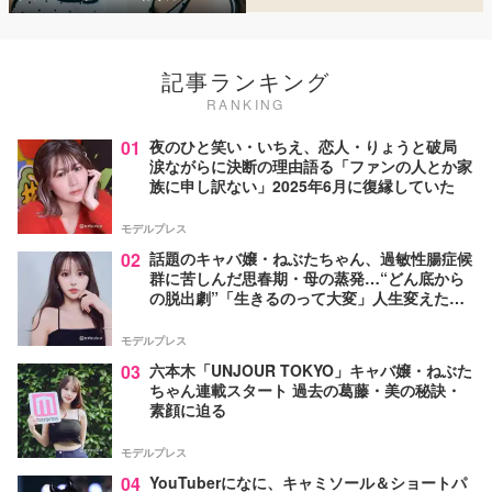
記事ランキング
RANKING
01
夜のひと笑い・いちえ、恋人・りょうと破局
涙ながらに決断の理由語る「ファンの人とか家
族に申し訳ない」2025年6月に復縁していた
モデルプレス
02
話題のキャバ嬢・ねぶたちゃん、過敏性腸症候
群に苦しんだ思春期・母の蒸発…“どん底から
の脱出劇”「生きるのって大変」人生変えた言
葉とは【インタビュー連載Vol.1】
モデルプレス
03
六本木「UNJOUR TOKYO」キャバ嬢・ねぶた
ちゃん連載スタート 過去の葛藤・美の秘訣・
素顔に迫る
モデルプレス
04
YouTuberになに、キャミソール＆ショートパ