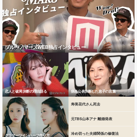
ブルーノマーズWEB独占インタビュー
恋人と破局 決断の理由語る
病名公表決断した息子の言葉
寿美花代さん死去
元TBS山本アナ 離婚発表
冷め切った夫婦関係の修復法
グラマーツインハーフ作り方