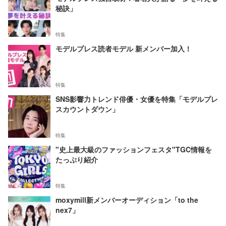
秘訣」
特集
モデルプレス読者モデル 新メンバー加入！
特集
SNS影響力トレンド俳優・女優を特集「モデルプレ
スカウントダウン」
特集
"史上最大級のファッションフェスタ"TGC情報を
たっぷり紹介
特集
moxymill新メンバーオーディション「to the
nex7」