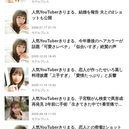
モデルプレス
人気YouTuberきりまる、結婚を報告 夫との2ショ
ットも公開
2026.01.17 21:15
モデルプレス
人気YouTuberきりまる、今年最後のヘアカラーが
話題「可愛さレベチ」「似合いすぎ」絶賛の声
2025.12.03 16:45
モデルプレス
人気YouTuberきりまる、恋人が作ったせいろ蒸し
料理披露「上手すぎ」「愛情たっぷり」と反響
2025.11.14 13:40
モデルプレス
人気YouTuberきりまる、子宮頸がん検査で異形成
再発見 2年前に手術「生きてきた中で1番苦痛でし
た」
2025.09.18 11:23
モデルプレス
人気YouTuberきりまる、恋人との密着2ショット