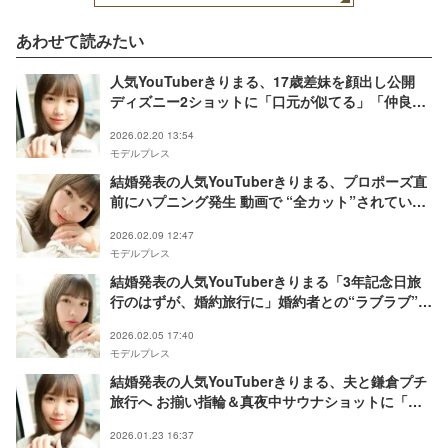
あわせて読みたい
人気YouTuberきりまる、17歳差妹を顔出し公開
ディズニー2ショットに「口元が似てる」「仲良し
姉妹にほっこり」と反響
2026.02.20 13:54
モデルプレス
結婚発表の人気YouTuberきりまる、プロポーズ直
前にハプニング発生 動画で “全カット”されていた
サプライズの裏話明かす
2026.02.09 12:47
モデルプレス
結婚発表の人気YouTuberきりまる「3年記念日旅
行のはずが、婚約旅行に」婚約者との“ラブラブ”2
ショット公開「おんぶしてるの可愛すぎる」「素敵
2026.02.05 17:40
すぎて泣きそう」の声
モデルプレス
結婚発表の人気YouTuberきりまる、夫と鎌倉プチ
旅行へ お揃い指輪＆真夜中サウナショットに「素
敵すぎる」と反響
2026.01.23 16:37