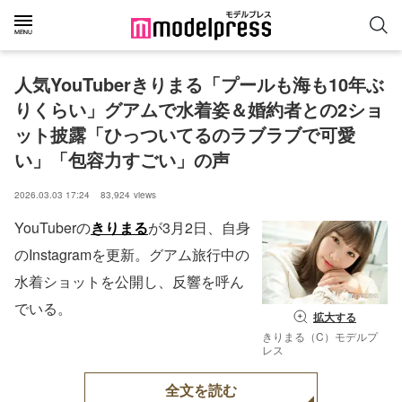
人気YouTuberきりまる「プールも海も10年ぶ
りくらい」グアムで水着姿＆婚約者との2ショ
ット披露「ひっついてるのラブラブで可愛
い」「包容力すごい」の声
2026.03.03 17:24
83,924
views
YouTuberの
きりまる
が3月2日、自身
のInstagramを更新。グアム旅行中の
水着ショットを公開し、反響を呼ん
でいる。
拡大する
きりまる（C）モデルプ
レス
全文を読む