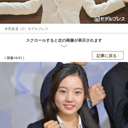
本田真凜（C）モデルプレス
スクロールすると次の画像が表示されます
記事に戻る
( 画像16/41 )