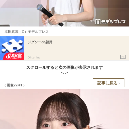
本田真凜（C）モデルプレス
ジグソーde懸賞
PR
Ohte, Inc.
スクロールすると次の画像が表示されます
記事に戻る
( 画像22/41 )