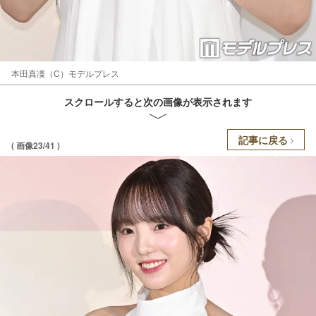
本田真凜（C）モデルプレス
スクロールすると次の画像が表示されます
記事に戻る
( 画像23/41 )