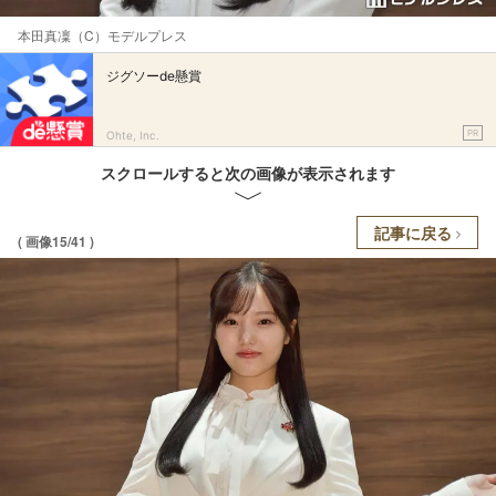
本田真凜（C）モデルプレス
ジグソーde懸賞
PR
Ohte, Inc.
スクロールすると次の画像が表示されます
記事に戻る
( 画像15/41 )