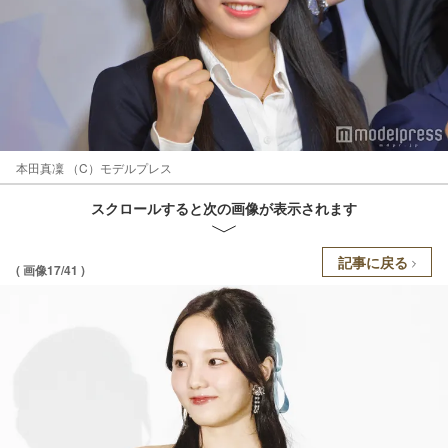
本田真凜 （C）モデルプレス
スクロールすると次の画像が表示されます
記事に戻る
( 画像17/41 )