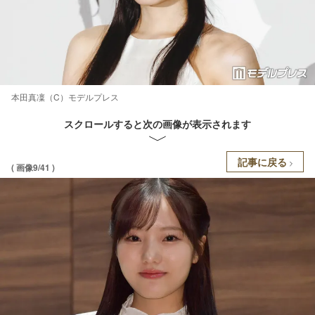
本田真凜（C）モデルプレス
スクロールすると次の画像が表示されます
記事に戻る
( 画像9/41 )