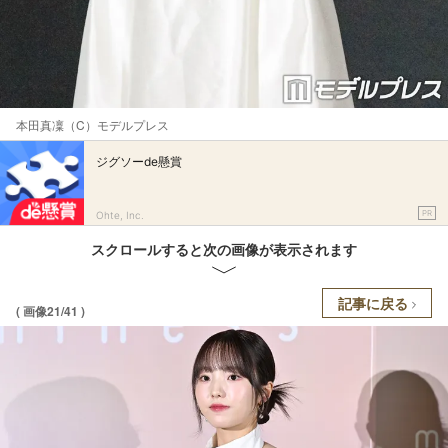
本田真凜（C）モデルプレス
ジグソーde懸賞
PR
Ohte, Inc.
スクロールすると次の画像が表示されます
記事に戻る
( 画像21/41 )