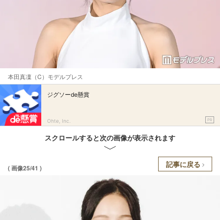
本田真凜（C）モデルプレス
ジグソーde懸賞
PR
Ohte, Inc.
スクロールすると次の画像が表示されます
記事に戻る
( 画像25/41 )