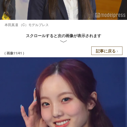
本田真凜 （C）モデルプレス
スクロールすると次の画像が表示されます
記事に戻る
( 画像11/41 )