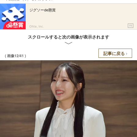
ジグソーde懸賞
PR
Ohte, Inc.
スクロールすると次の画像が表示されます
記事に戻る
( 画像12/41 )