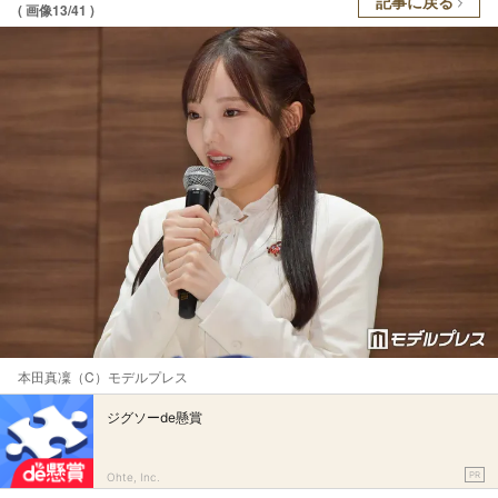
記事に戻る
( 画像13/41 )
本田真凜（C）モデルプレス
ジグソーde懸賞
PR
Ohte, Inc.