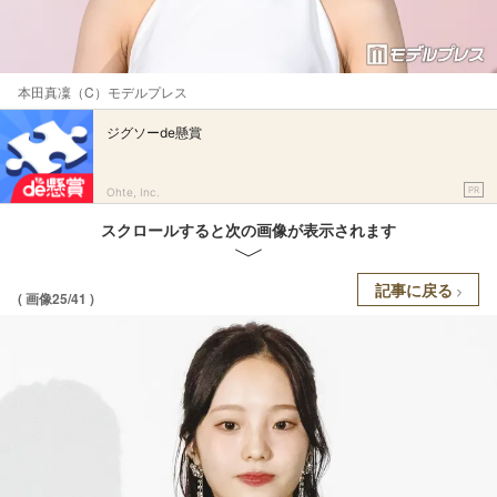
本田真凜（C）モデルプレス
ジグソーde懸賞
PR
Ohte, Inc.
スクロールすると次の画像が表示されます
記事に戻る
( 画像25/41 )