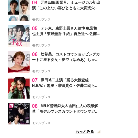
04
元ME:I飯田栞月、ミュージカル初出
演「この上ない喜びとともに大変光栄」
4年ぶり上演「ファントム」城田優らキ
ャスト発表
モデルプレス
05
テレ東、東野圭吾さん追悼 亀梨和
也主演「東野圭吾 手紙」再放送へ 佐藤隆
太・本田翼・中村倫也ら出演
モデルプレス
06
辻希美、コストコでショッピングカ
ートに座る次女・夢空（ゆめあ）ちゃん
の姿公開「乗りこなしてる感じが可愛す
ぎ」「成長を感じる」の声
モデルプレス
07
織田裕二主演「踊る大捜査線
N.E.W.」趣里・増田貴久・佐藤二朗ら新
メンバー紹介映像解禁 各キャラクター象
徴する“謎のキーワード”も
モデルプレス
08
M!LK曽野舜太＆吉田仁人の表紙解
禁「モデルプレスカウントダウンマガジ
ン」巻頭に登場
モデルプレス
もっとみる