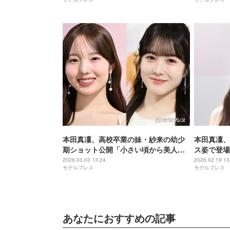
た」
本田真凜、高校卒業の妹・紗来の幼少
本田真凜、
期ショット公開「小さい頃から美人さ
ス姿で登場
ん」「エピソードまで可愛すぎる」の
止事項の1
2026.03.03 13:24
2026.02.19 13
モデルプレス
モデルプレス
声
あなたにおすすめの記事