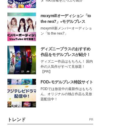
moxymillオーディション「to
the nex7」×モデルプレス
moxymill新メンバーオーディショ
ン「to the nex7」
ディズニープラスのおすすめ
作品をモデルプレスが紹介！
ディズニー作品はもちろん！ 国内
外の人気作がすべて見放題！
【PR】
FOD×モデルプレス特設サイト
FODでは放送中の最新作はもちろ
ん、オリジナルの独占作品も見放
題配信中！
トレンド
PR