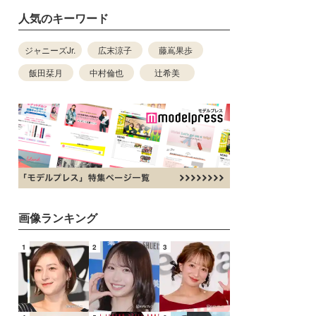
人気のキーワード
ジャニーズJr.
広末涼子
藤嶌果歩
飯田栞月
中村倫也
辻希美
画像ランキング
1
2
3