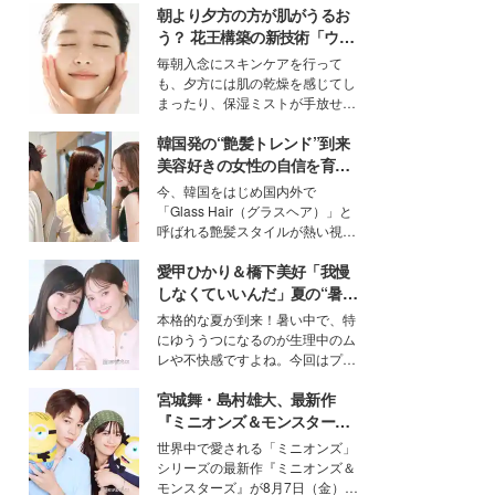
朝より夕方の方が肌がうるお
う？ 花王構築の新技術「ウォ
ーターキャプチャリングスキ
毎朝入念にスキンケアを行って
ン（捕水肌）」がスキンケア
も、夕方には肌の乾燥を感じてし
の常識を変える予感
まったり、保湿ミストが手放せな
いという読者も多いのでは？そん
韓国発の“艶髪トレンド”到来
な美容の常識を大きく変える可能
性を秘めた、革新的な「Water
美容好きの女性の自信を育む
Capturing Skin（ウォーターキャ
「ヘアケア事情」って？
今、韓国をはじめ国内外で
プチャリングスキン：捕水肌）」
「Glass Hair（グラスヘア）」と
技術を、花王が構築した。
呼ばれる艶髪スタイルが熱い視線
を集めています。メイクやファッ
愛甲ひかり＆橋下美好「我慢
ションの完成度を高めるベースと
して、“髪そのものの美しさ”に改
しなくていいんだ」夏の“暑さ
めて注目する人が増えている様
対策”の新しい選択肢とは？
本格的な夏が到来！暑い中で、特
子。今回は、そんな憧れの艶やか
にゆううつになるのが生理中のム
な髪を日常で叶える、美容好きの
レや不快感ですよね。今回はプラ
女性たちのヘアケア事情を紹介し
イベートでも仲良しで旅行好きな
ます。
宮城舞・島村雄大、最新作
モデル・愛甲ひかりさんと橋下美
好さんを迎えて本音で女子会トー
『ミニオンズ＆モンスター
ク。猛暑のお出かけを快適に過ご
ズ』の魅力熱弁 ハチャメチャ
世界中で愛される「ミニオンズ」
すヒントや、2人が感動した夏の
だけじゃない“友情と絆”に感
シリーズの最新作『ミニオンズ＆
生理の新常識にも迫りました。
動
モンスターズ』が8月7日（金）に