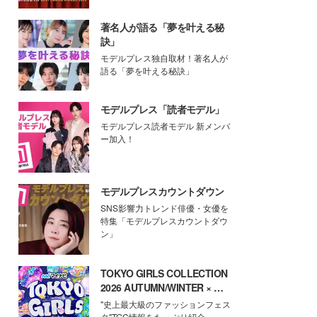
著名人が語る「夢を叶える秘
訣」
モデルプレス独自取材！著名人が
語る「夢を叶える秘訣」
モデルプレス「読者モデル」
モデルプレス読者モデル 新メンバ
ー加入！
モデルプレスカウントダウン
SNS影響力トレンド俳優・女優を
特集「モデルプレスカウントダウ
ン」
TOKYO GIRLS COLLECTION
2026 AUTUMN/WINTER × モ
デルプレス
"史上最大級のファッションフェス
タ"TGC情報をたっぷり紹介