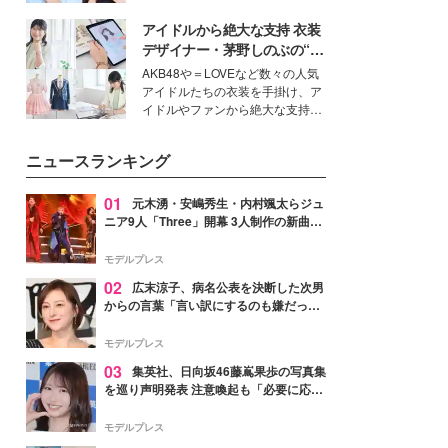
公開。モデルプレスでは、“大のミ
アイドルから絶大な支持 衣装
ニオン好き”という共通点を持つモ
デルの宮城舞と島村雄大の特別対
デザイナー・茅野しのぶの“可
談をお届け！それぞれの視点か
愛い”を作る美学＜「シチズン
AKB48や＝LOVEなど数々の人気
ら、今作ならではの魅力や予想外
クロスシー」インタビュー＞
アイドルたちの衣装を手掛け、ア
の感動をもたらす奥深いストーリ
イドルやファンから絶大な支持を
ーについて熱く語り合ってもらっ
得る、株式会社オサレカンパニー
た。
取締役兼クリエイティブディレク
ニュースランキング
ター・茅野しのぶ。一人ひとりの
個性に寄り添い、魅力を引き出す
衣装作りは、多くの女性たちに勇
01
元木湧・安嶋秀生・内村颯太らジュ
気と自信を与え続けている。
ニア9人「Three」開幕 3人制作の新曲＆
手描きセットに込めた想い「もっと前に
進んで夢を掴みたい」【ゲネプロレポ】
モデルプレス
02
広末涼子、病名公表を決断した次男
からの言葉「言い訳にするのも嫌だっ
た」「言うべきか迷った」
モデルプレス
03
集英社、日向坂46藤嶌果歩の写真集
を巡り声明発表 注意喚起も「必要に応じ
て法的措置を含む対応を検討」
モデルプレス