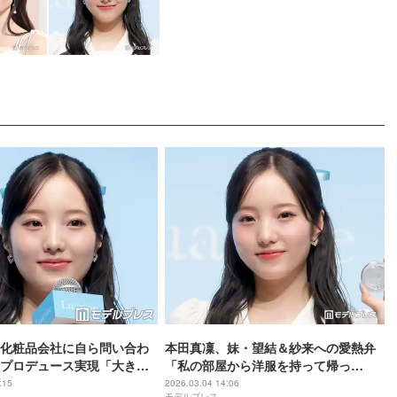
化粧品会社に自ら問い合わ
本田真凜、妹・望結＆紗来への愛熱弁
プロデュース実現「大きな
「私の部屋から洋服を持って帰っ
叶った」「行動してよかっ
て…」日常エピソードも明らかに
:15
2026.03.04 14:06
モデルプレス