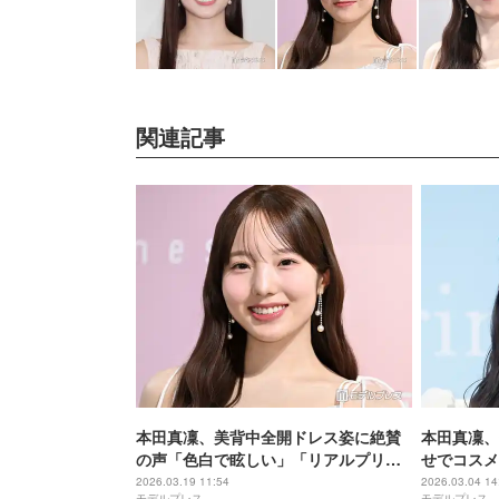
関連記事
本田真凜、美背中全開ドレス姿に絶賛
本田真凜、
の声「色白で眩しい」「リアルプリン
せでコスメ
セス」
夢がひとつ
2026.03.19 11:54
2026.03.04 14
モデルプレス
モデルプレス