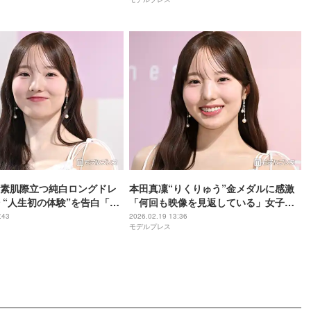
素肌際立つ純白ロングドレ
本田真凜“りくりゅう”金メダルに感激
 “人生初の体験”を告白「禁
「何回も映像を見返している」女子フ
つだった」
ィギュアには期待寄せる
:43
2026.02.19 13:36
モデルプレス