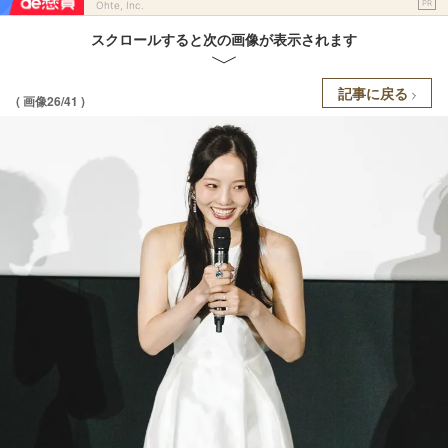
PR
Ohte, Inc.
スクロールすると次の画像が表示されます
記事に戻る
( 画像26/41 )