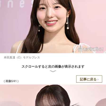
本田真凜（C）モデルプレス
スクロールすると次の画像が表示されます
記事に戻る
( 画像5/41 )