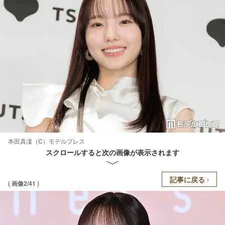
本田真凜（C）モデルプレス
スクロールすると次の画像が表示されます
記事に戻る
( 画像2/41 )