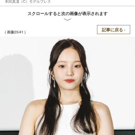
本田真凜（C）モデルプレス
スクロールすると次の画像が表示されます
記事に戻る
( 画像25/41 )