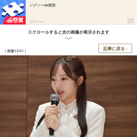
ジグソーde懸賞
PR
Ohte, Inc.
スクロールすると次の画像が表示されます
記事に戻る
( 画像13/41 )