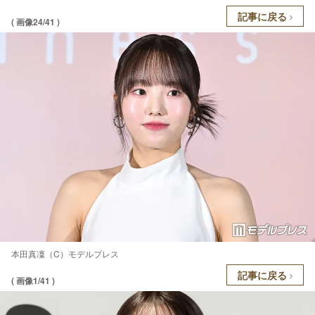
記事に戻る
( 画像24/41 )
本田真凜（C）モデルプレス
記事に戻る
( 画像1/41 )