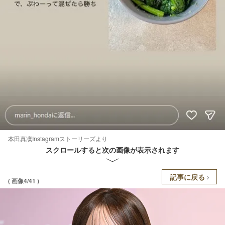
本田真凜Instagramストーリーズより
スクロールすると次の画像が表示されます
記事に戻る
( 画像4/41 )