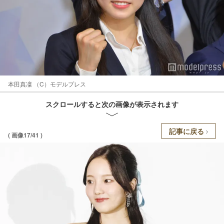
本田真凜 （C）モデルプレス
スクロールすると次の画像が表示されます
記事に戻る
( 画像17/41 )