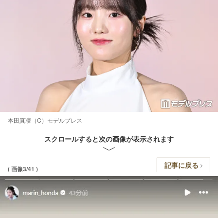
本田真凜（C）モデルプレス
スクロールすると次の画像が表示されます
記事に戻る
( 画像3/41 )