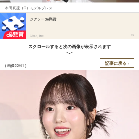
本田真凜（C）モデルプレス
ジグソーde懸賞
PR
Ohte, Inc.
スクロールすると次の画像が表示されます
記事に戻る
( 画像22/41 )