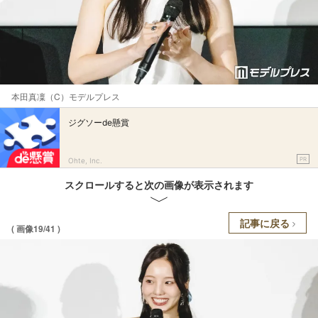
本田真凜（C）モデルプレス
ジグソーde懸賞
PR
Ohte, Inc.
スクロールすると次の画像が表示されます
記事に戻る
( 画像19/41 )