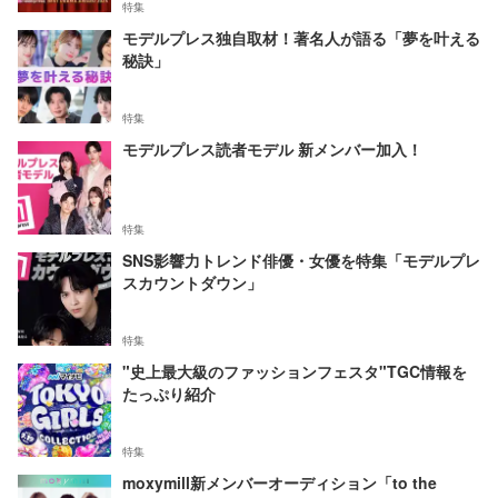
特集
モデルプレス独自取材！著名人が語る「夢を叶える
秘訣」
特集
モデルプレス読者モデル 新メンバー加入！
特集
SNS影響力トレンド俳優・女優を特集「モデルプレ
スカウントダウン」
特集
"史上最大級のファッションフェスタ"TGC情報を
たっぷり紹介
特集
moxymill新メンバーオーディション「to the