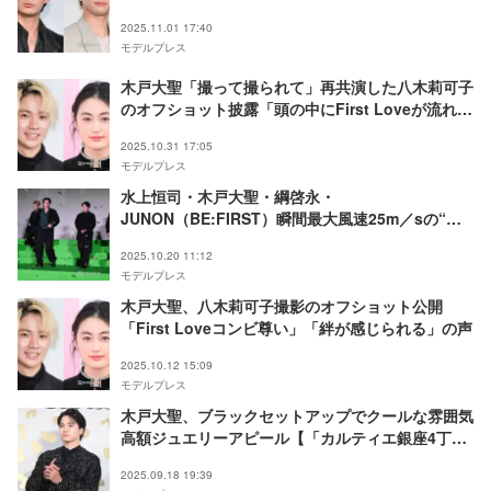
2025.11.01 17:40
モデルプレス
木戸大聖「撮って撮られて」再共演した八木莉可子
のオフショット披露「頭の中にFirst Loveが流れ
る」「エモすぎる」の声
2025.10.31 17:05
モデルプレス
水上恒司・木戸大聖・綱啓永・
JUNON（BE:FIRST）瞬間最大風速25m／sの“爆
風”で登場 JUNONがミスに照れ笑い「緊張してる
2025.10.20 11:12
の見え見えでした」【WIND BREAKER／ウィンド
モデルプレス
ブレイカー】
木戸大聖、八木莉可子撮影のオフショット公開
「First Loveコンビ尊い」「絆が感じられる」の声
2025.10.12 15:09
モデルプレス
木戸大聖、ブラックセットアップでクールな雰囲気
高額ジュエリーアピール【「カルティエ銀座4丁目
ブティック」オープニングイベント】
2025.09.18 19:39