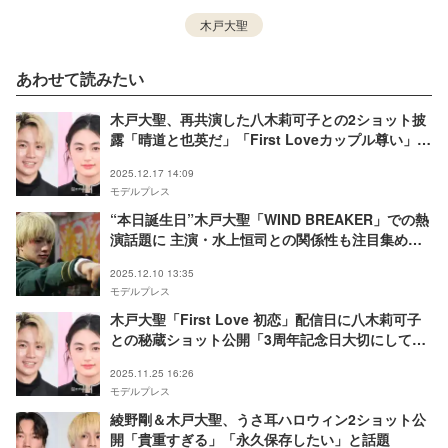
木戸大聖
あわせて読みたい
木戸大聖、再共演した八木莉可子との2ショット披
露「晴道と也英だ」「First Loveカップル尊い」の
声
2025.12.17 14:09
モデルプレス
“本日誕生日”木戸大聖「WIND BREAKER」での熱
演話題に 主演・水上恒司との関係性も注目集める
【独占】
2025.12.10 13:35
モデルプレス
木戸大聖「First Love 初恋」配信日に八木莉可子
との秘蔵ショット公開「3周年記念日大切にしてく
れてありがとう」の声
2025.11.25 16:26
モデルプレス
綾野剛＆木戸大聖、うさ耳ハロウィン2ショット公
開「貴重すぎる」「永久保存したい」と話題