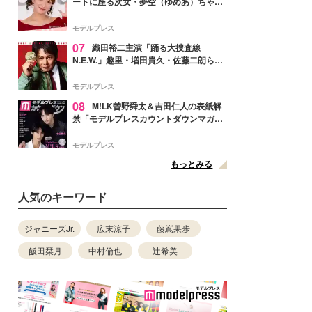
ートに座る次女・夢空（ゆめあ）ちゃん
の姿公開「乗りこなしてる感じが可愛す
ぎ」「成長を感じる」の声
モデルプレス
07
織田裕二主演「踊る大捜査線
N.E.W.」趣里・増田貴久・佐藤二朗ら新
メンバー紹介映像解禁 各キャラクター象
徴する“謎のキーワード”も
モデルプレス
08
M!LK曽野舜太＆吉田仁人の表紙解
禁「モデルプレスカウントダウンマガジ
ン」巻頭に登場
モデルプレス
もっとみる
人気のキーワード
ジャニーズJr.
広末涼子
藤嶌果歩
飯田栞月
中村倫也
辻希美