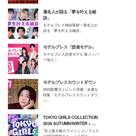
著名人が語る「夢を叶える秘
訣」
モデルプレス独自取材！著名人が
語る「夢を叶える秘訣」
モデルプレス「読者モデル」
モデルプレス読者モデル 新メンバ
ー加入！
モデルプレスカウントダウン
SNS影響力トレンド俳優・女優を
特集「モデルプレスカウントダウ
ン」
TOKYO GIRLS COLLECTION
2026 AUTUMN/WINTER × モ
デルプレス
"史上最大級のファッションフェス
タ"TGC情報をたっぷり紹介