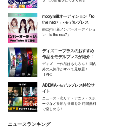
moxymillオーディション「to
the nex7」×モデルプレス
moxymill新メンバーオーディショ
ン「to the nex7」
ディズニープラスのおすすめ
作品をモデルプレスが紹介！
ディズニー作品はもちろん！ 国内
外の人気作がすべて見放題！
【PR】
ABEMA×モデルプレス特設サ
イト
ニュース・恋リア・アニメ・スポ
ーツなど多彩な番組を24時間無料
で楽しめる！
ニュースランキング