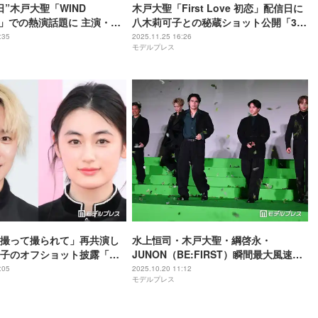
日”木戸大聖「WIND
木戸大聖「First Love 初恋」配信日に
ER」での熱演話題に 主演・水
八木莉可子との秘蔵ショット公開「3周
関係性も注目集める【独
年記念日大切にしてくれてありがと
:35
2025.11.25 16:26
モデルプレス
う」の声
撮って撮られて」再共演し
水上恒司・木戸大聖・綱啓永・
子のオフショット披露「頭
JUNON（BE:FIRST）瞬間最大風速
st Loveが流れる」「エモす
25m／sの“爆風”で登場 JUNONがミス
:05
2025.10.20 11:12
モデルプレス
に照れ笑い「緊張してるの見え見えで
した」【WIND BREAKER／ウィンド
ブレイカー】