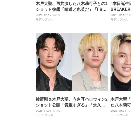
木戸大聖、再共演した八木莉可子との2
“本日誕生
ショット披露「晴道と也英だ」「First
BREAK
Loveカップル尊い」の声
上恒司との
2025.12.17 14:09
2025.12.10 13
モデルプレス
モデルプレス
占】
綾野剛＆木戸大聖、うさ耳ハロウィン2
木戸大聖「
ショット公開「貴重すぎる」「永久保
た八木莉可
存したい」と話題
の中にFir
2025.11.01 17:40
2025.10.31 17
モデルプレス
モデルプレス
ぎる」の声