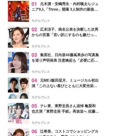
01
元木湧・安嶋秀生・内村颯太らジュ
ニア9人「Three」開幕 3人制作の新曲＆
手描きセットに込めた想い「もっと前に
進んで夢を掴みたい」【ゲネプロレポ】
モデルプレス
02
広末涼子、病名公表を決断した次男
からの言葉「言い訳にするのも嫌だっ
た」「言うべきか迷った」
モデルプレス
03
集英社、日向坂46藤嶌果歩の写真集
を巡り声明発表 注意喚起も「必要に応じ
て法的措置を含む対応を検討」
モデルプレス
04
元ME:I飯田栞月、ミュージカル初出
演「この上ない喜びとともに大変光栄」
4年ぶり上演「ファントム」城田優らキ
ャスト発表
モデルプレス
05
テレ東、東野圭吾さん追悼 亀梨和
也主演「東野圭吾 手紙」再放送へ 佐藤隆
太・本田翼・中村倫也ら出演
モデルプレス
06
辻希美、コストコでショッピングカ