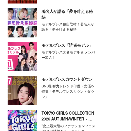
著名人が語る「夢を叶える秘
訣」
モデルプレス独自取材！著名人が
語る「夢を叶える秘訣」
モデルプレス「読者モデル」
モデルプレス読者モデル 新メンバ
ー加入！
モデルプレスカウントダウン
SNS影響力トレンド俳優・女優を
特集「モデルプレスカウントダウ
ン」
TOKYO GIRLS COLLECTION
2026 AUTUMN/WINTER × モ
デルプレス
"史上最大級のファッションフェス
タ"TGC情報をたっぷり紹介