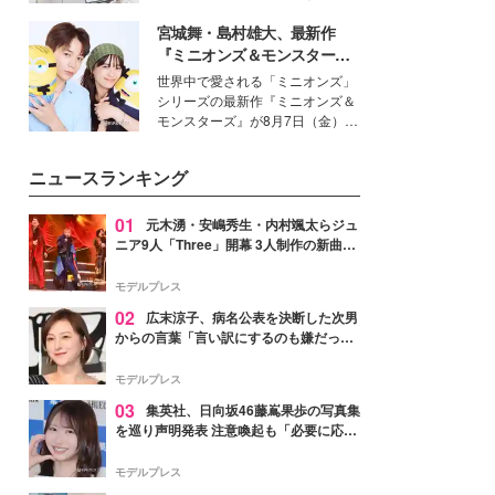
得る、株式会社オサレカンパニー
宮城舞・島村雄大、最新作
取締役兼クリエイティブディレク
ター・茅野しのぶ。一人ひとりの
『ミニオンズ＆モンスター
個性に寄り添い、魅力を引き出す
ズ』の魅力熱弁 ハチャメチャ
世界中で愛される「ミニオンズ」
衣装作りは、多くの女性たちに勇
だけじゃない“友情と絆”に感
シリーズの最新作『ミニオンズ＆
気と自信を与え続けている。
動
モンスターズ』が8月7日（金）に
公開。モデルプレスでは、“大のミ
ニオン好き”という共通点を持つモ
ニュースランキング
デルの宮城舞と島村雄大の特別対
談をお届け！それぞれの視点か
ら、今作ならではの魅力や予想外
01
元木湧・安嶋秀生・内村颯太らジュ
の感動をもたらす奥深いストーリ
ニア9人「Three」開幕 3人制作の新曲＆
ーについて熱く語り合ってもらっ
手描きセットに込めた想い「もっと前に
た。
進んで夢を掴みたい」【ゲネプロレポ】
モデルプレス
02
広末涼子、病名公表を決断した次男
からの言葉「言い訳にするのも嫌だっ
た」「言うべきか迷った」
モデルプレス
03
集英社、日向坂46藤嶌果歩の写真集
を巡り声明発表 注意喚起も「必要に応じ
て法的措置を含む対応を検討」
モデルプレス