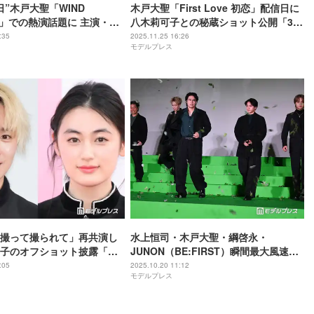
日”木戸大聖「WIND
木戸大聖「First Love 初恋」配信日に
ER」での熱演話題に 主演・水
八木莉可子との秘蔵ショット公開「3周
関係性も注目集める【独
年記念日大切にしてくれてありがと
:35
2025.11.25 16:26
モデルプレス
う」の声
撮って撮られて」再共演し
水上恒司・木戸大聖・綱啓永・
子のオフショット披露「頭
JUNON（BE:FIRST）瞬間最大風速
st Loveが流れる」「エモす
25m／sの“爆風”で登場 JUNONがミス
:05
2025.10.20 11:12
モデルプレス
に照れ笑い「緊張してるの見え見えで
した」【WIND BREAKER／ウィンド
ブレイカー】