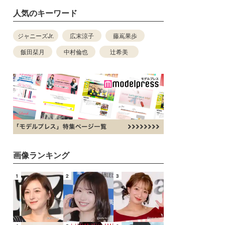
人気のキーワード
ジャニーズJr.
広末涼子
藤嶌果歩
飯田栞月
中村倫也
辻希美
画像ランキング
1
2
3