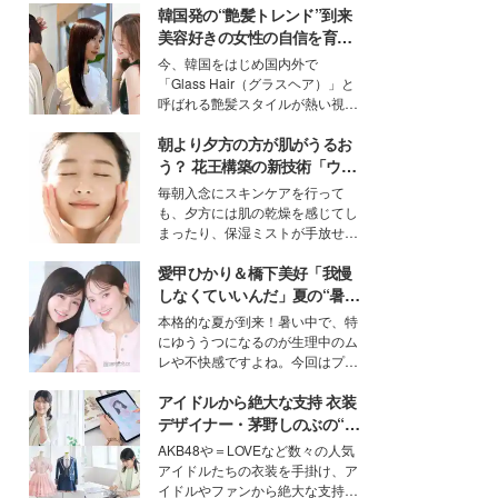
韓国発の“艶髪トレンド”到来
美容好きの女性の自信を育む
「ヘアケア事情」って？
今、韓国をはじめ国内外で
「Glass Hair（グラスヘア）」と
呼ばれる艶髪スタイルが熱い視線
を集めています。メイクやファッ
朝より夕方の方が肌がうるお
ションの完成度を高めるベースと
して、“髪そのものの美しさ”に改
う？ 花王構築の新技術「ウォ
めて注目する人が増えている様
ーターキャプチャリングスキ
毎朝入念にスキンケアを行って
子。今回は、そんな憧れの艶やか
ン（捕水肌）」がスキンケア
も、夕方には肌の乾燥を感じてし
な髪を日常で叶える、美容好きの
の常識を変える予感
まったり、保湿ミストが手放せな
女性たちのヘアケア事情を紹介し
いという読者も多いのでは？そん
ます。
愛甲ひかり＆橋下美好「我慢
な美容の常識を大きく変える可能
性を秘めた、革新的な「Water
しなくていいんだ」夏の“暑さ
Capturing Skin（ウォーターキャ
対策”の新しい選択肢とは？
本格的な夏が到来！暑い中で、特
プチャリングスキン：捕水肌）」
にゆううつになるのが生理中のム
技術を、花王が構築した。
レや不快感ですよね。今回はプラ
イベートでも仲良しで旅行好きな
アイドルから絶大な支持 衣装
モデル・愛甲ひかりさんと橋下美
好さんを迎えて本音で女子会トー
デザイナー・茅野しのぶの“可
ク。猛暑のお出かけを快適に過ご
愛い”を作る美学＜「シチズン
AKB48や＝LOVEなど数々の人気
すヒントや、2人が感動した夏の
クロスシー」インタビュー＞
アイドルたちの衣装を手掛け、ア
生理の新常識にも迫りました。
イドルやファンから絶大な支持を