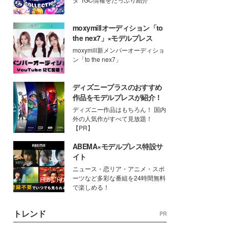
moxymillオーディション「to
the nex7」×モデルプレス
moxymill新メンバーオーディショ
ン「to the nex7」
ディズニープラスのおすすめ
作品をモデルプレスが紹介！
ディズニー作品はもちろん！ 国内
外の人気作がすべて見放題！
【PR】
ABEMA×モデルプレス特設サ
イト
ニュース・恋リア・アニメ・スポ
ーツなど多彩な番組を24時間無料
で楽しめる！
トレンド
PR