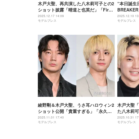
木戸大聖、再共演した八木莉可子との2
“本日誕生
ショット披露「晴道と也英だ」「First
BREAK
Loveカップル尊い」の声
上恒司との
2025.12.17 14:09
2025.12.10 13
モデルプレス
モデルプレス
占】
綾野剛＆木戸大聖、うさ耳ハロウィン2
木戸大聖「
ショット公開「貴重すぎる」「永久保
た八木莉可
存したい」と話題
の中にFir
2025.11.01 17:40
2025.10.31 17
モデルプレス
モデルプレス
ぎる」の声