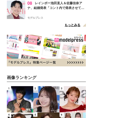
08
レインボー池田直人＆佐藤佳奈ア
ナ、結婚発表「コント内で発表させてい
ただきました」読売テレビ退社は生活拠
点変更のため
モデルプレス
もっとみる
画像ランキング
1
2
3
4
5
6