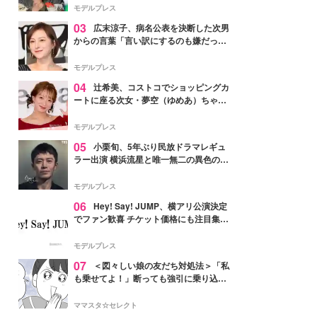
「かっこいい」と反響
モデルプレス
03
広末涼子、病名公表を決断した次男
からの言葉「言い訳にするのも嫌だっ
た」「言うべきか迷った」
モデルプレス
04
辻希美、コストコでショッピングカ
ートに座る次女・夢空（ゆめあ）ちゃん
の姿公開「乗りこなしてる感じが可愛す
ぎ」「成長を感じる」の声
モデルプレス
05
小栗旬、5年ぶり民放ドラマレギュ
ラー出演 横浜流星と唯一無二の異色のバ
ディで初共演【LOST10】
モデルプレス
06
Hey! Say! JUMP、横アリ公演決定
でファン歓喜 チケット価格にも注目集ま
る「激アツ」「平成に戻ったみたい」
モデルプレス
07
＜図々しい娘の友だち対処法＞「私
も乗せてよ！」断っても強引に乗り込ん
でくる友だち【第1話まんが】
ママスタ☆セレクト