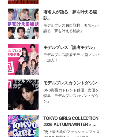
著名人が語る「夢を叶える秘
訣」
モデルプレス独自取材！著名人が
語る「夢を叶える秘訣」
モデルプレス「読者モデル」
モデルプレス読者モデル 新メンバ
ー加入！
モデルプレスカウントダウン
SNS影響力トレンド俳優・女優を
特集「モデルプレスカウントダウ
ン」
TOKYO GIRLS COLLECTION
2026 AUTUMN/WINTER × モ
デルプレス
"史上最大級のファッションフェス
タ"TGC情報をたっぷり紹介