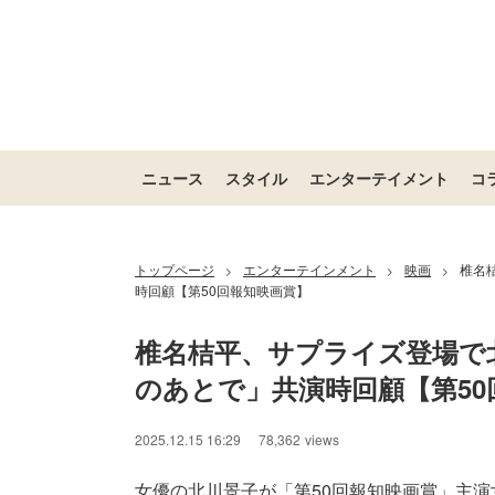
ニュース
スタイル
エンターテイメント
コ
トップページ
エンターテインメント
映画
椎名
>
>
>
時回顧【第50回報知映画賞】
椎名桔平、サプライズ登場で
のあとで」共演時回顧【第50
2025.12.15 16:29
78,362
views
女優の北川景子が「第50回報知映画賞」主演