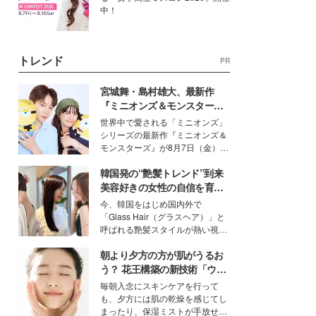
中！
トレンド
PR
宮城舞・島村雄大、最新作
『ミニオンズ＆モンスター
ズ』の魅力熱弁 ハチャメチャ
世界中で愛される「ミニオンズ」
だけじゃない“友情と絆”に感
シリーズの最新作『ミニオンズ＆
動
モンスターズ』が8月7日（金）に
公開。モデルプレスでは、“大のミ
韓国発の“艶髪トレンド”到来
ニオン好き”という共通点を持つモ
デルの宮城舞と島村雄大の特別対
美容好きの女性の自信を育む
談をお届け！それぞれの視点か
「ヘアケア事情」って？
今、韓国をはじめ国内外で
ら、今作ならではの魅力や予想外
「Glass Hair（グラスヘア）」と
の感動をもたらす奥深いストーリ
呼ばれる艶髪スタイルが熱い視線
ーについて熱く語り合ってもらっ
を集めています。メイクやファッ
た。
朝より夕方の方が肌がうるお
ションの完成度を高めるベースと
して、“髪そのものの美しさ”に改
う？ 花王構築の新技術「ウォ
めて注目する人が増えている様
ーターキャプチャリングスキ
毎朝入念にスキンケアを行って
子。今回は、そんな憧れの艶やか
ン（捕水肌）」がスキンケア
も、夕方には肌の乾燥を感じてし
な髪を日常で叶える、美容好きの
の常識を変える予感
まったり、保湿ミストが手放せな