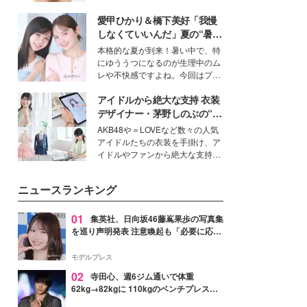
女性たちのヘアケア事情を紹介し
いという読者も多いのでは？そん
ます。
愛甲ひかり＆橋下美好「我慢
な美容の常識を大きく変える可能
性を秘めた、革新的な「Water
しなくていいんだ」夏の“暑さ
Capturing Skin（ウォーターキャ
対策”の新しい選択肢とは？
本格的な夏が到来！暑い中で、特
プチャリングスキン：捕水肌）」
にゆううつになるのが生理中のム
技術を、花王が構築した。
レや不快感ですよね。今回はプラ
イベートでも仲良しで旅行好きな
アイドルから絶大な支持 衣装
モデル・愛甲ひかりさんと橋下美
好さんを迎えて本音で女子会トー
デザイナー・茅野しのぶの“可
ク。猛暑のお出かけを快適に過ご
愛い”を作る美学＜「シチズン
AKB48や＝LOVEなど数々の人気
すヒントや、2人が感動した夏の
クロスシー」インタビュー＞
アイドルたちの衣装を手掛け、ア
生理の新常識にも迫りました。
イドルやファンから絶大な支持を
得る、株式会社オサレカンパニー
取締役兼クリエイティブディレク
ニュースランキング
ター・茅野しのぶ。一人ひとりの
個性に寄り添い、魅力を引き出す
衣装作りは、多くの女性たちに勇
01
集英社、日向坂46藤嶌果歩の写真集
気と自信を与え続けている。
を巡り声明発表 注意喚起も「必要に応じ
て法的措置を含む対応を検討」
モデルプレス
02
寺田心、週6ジム通いで体重
62kg→82kgに 110kgのベンチプレス持
ち上げる姿披露「胸板の厚みすごい」