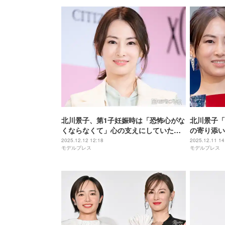
北川景子、第1子妊娠時は「恐怖心がな
北川景子「
くならなくて」心の支えにしていた人
の寄り添い
気YouTuber明かす
しさ」「ビ
2025.12.12 12:18
2025.12.11 14
モデルプレス
モデルプレス