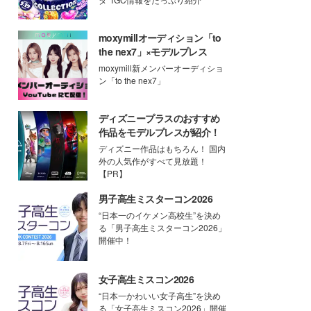
moxymillオーディション「to
the nex7」×モデルプレス
moxymill新メンバーオーディショ
ン「to the nex7」
ディズニープラスのおすすめ
作品をモデルプレスが紹介！
ディズニー作品はもちろん！ 国内
外の人気作がすべて見放題！
【PR】
男子高生ミスターコン2026
“日本一のイケメン高校生”を決め
る「男子高生ミスターコン2026」
開催中！
女子高生ミスコン2026
“日本一かわいい女子高生”を決め
る「女子高生ミスコン2026」開催