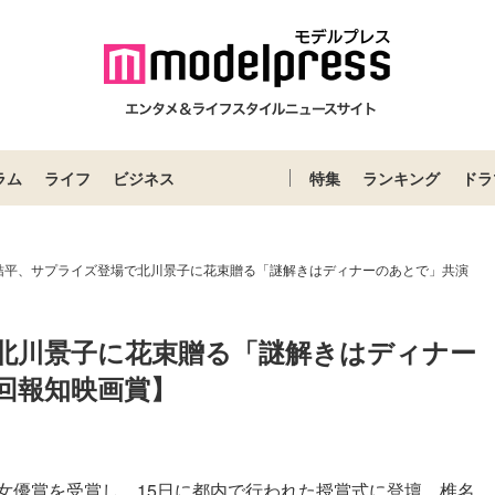
ラム
ライフ
ビジネス
特集
ランキング
ドラ
桔平、サプライズ登場で北川景子に花束贈る「謎解きはディナーのあとで」共演
北川景子に花束贈る「謎解きはディナー
回報知映画賞】
女優賞を受賞し、15日に都内で行われた授賞式に登壇。椎名