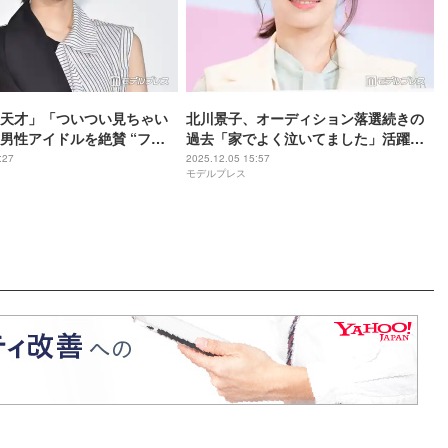
天才」「ついつい見ちゃい
北川景子、オーディション落選続きの
男性アイドルを絶賛 “ファ
過去「家でよく泣いてました」活躍す
本人は驚き「これはちょっと
る同世代への本音
:27
2025.12.05 15:57
モデルプレス