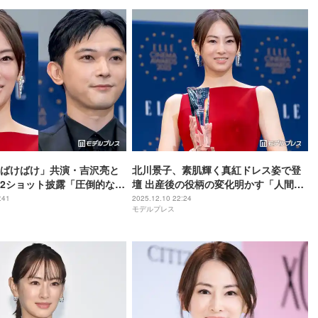
ばけばけ」共演・吉沢亮と
北川景子、素肌輝く真紅ドレス姿で登
2ショット披露「圧倒的な美
壇 出産後の役柄の変化明かす「人間と
ジュ強すぎる」反響相次ぐ
しても母としても役者としても成長し
:41
2025.12.10 22:24
モデルプレス
ている段階」【ELLE CINEMA
AWARDS 2025】