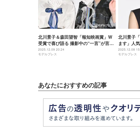
北川景子＆森田望智「報知映画賞」W
北川景子「
受賞で喜び語る 撮影中の“一言”が言霊
ます」人気
に【ナイトフラワー】
ン公言”の
2025.12.09 20:24
2025.12.08 15
モデルプレス
モデルプレス
ヤバい」
あなたにおすすめの記事