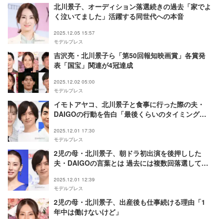
北川景子、オーディション落選続きの過去「家でよ
く泣いてました」活躍する同世代への本音
2025.12.05 15:57
モデルプレス
吉沢亮・北川景子ら「第50回報知映画賞」各賞発
表「国宝」関連が4冠達成
2025.12.02 05:00
モデルプレス
イモトアヤコ、北川景子と食事に行った際の夫・
DAIGOの行動を告白「最後くらいのタイミングで
必ずやってきて…」
2025.12.01 17:30
モデルプレス
2児の母・北川景子、朝ドラ初出演を後押しした
夫・DAIGOの言葉とは 過去には複数回落選してい
た
2025.12.01 12:39
モデルプレス
2児の母・北川景子、出産後も仕事続ける理由「1
年中は働けないけど」