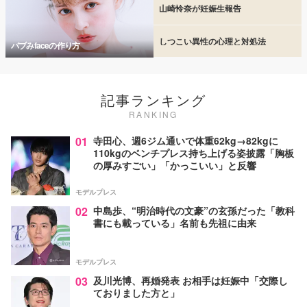
山崎怜奈が妊娠生報告
しつこい異性の心理と対処法
バブみfaceの作り方
記事ランキング
RANKING
01
寺田心、週6ジム通いで体重62kg→82kgに
110kgのベンチプレス持ち上げる姿披露「胸板
の厚みすごい」「かっこいい」と反響
モデルプレス
02
中島歩、“明治時代の文豪”の玄孫だった「教科
書にも載っている」名前も先祖に由来
モデルプレス
03
及川光博、再婚発表 お相手は妊娠中「交際し
ておりました方と」