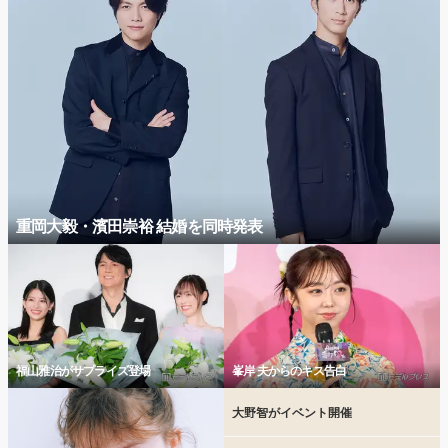
重岡大毅・濱田崇裕 結婚を同時発表
福山雅治がサプライズ登場
峯岸 夫からのキス告白
大野智がイベント開催