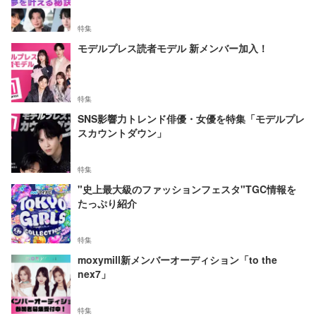
特集
モデルプレス読者モデル 新メンバー加入！
特集
SNS影響力トレンド俳優・女優を特集「モデルプレ
スカウントダウン」
特集
"史上最大級のファッションフェスタ"TGC情報を
たっぷり紹介
特集
moxymill新メンバーオーディション「to the
nex7」
特集