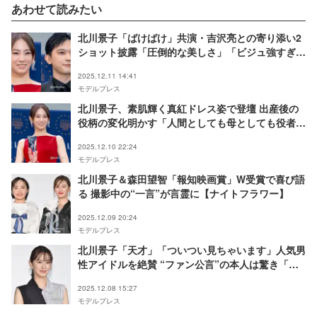
あわせて読みたい
北川景子「ばけばけ」共演・吉沢亮との寄り添い2
ショット披露「圧倒的な美しさ」「ビジュ強すぎ
る」反響相次ぐ
2025.12.11 14:41
モデルプレス
北川景子、素肌輝く真紅ドレス姿で登壇 出産後の
役柄の変化明かす「人間としても母としても役者と
しても成長している段階」【ELLE CINEMA
2025.12.10 22:24
AWARDS 2025】
モデルプレス
北川景子＆森田望智「報知映画賞」W受賞で喜び語
る 撮影中の“一言”が言霊に【ナイトフラワー】
2025.12.09 20:24
モデルプレス
北川景子「天才」「ついつい見ちゃいます」人気男
性アイドルを絶賛 “ファン公言”の本人は驚き「こ
れはちょっとヤバい」
2025.12.08 15:27
モデルプレス