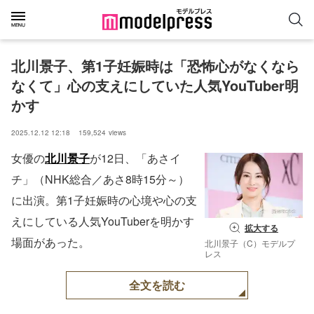
北川景子、第1子妊娠時は「恐怖心がなくなら
なくて」心の支えにしていた人気YouTuber明
かす
2025.12.12 12:18
159,524
views
女優の
北川景子
が12日、「あさイ
チ」（NHK総合／あさ8時15分～）
に出演。第1子妊娠時の心境や心の支
えにしている人気YouTuberを明かす
拡大する
場面があった。
北川景子（C）モデルプ
レス
全文を読む