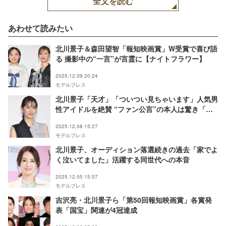
全文を読む
あわせて読みたい
北川景子＆森田望智「報知映画賞」W受賞で喜び語
る 撮影中の“一言”が言霊に【ナイトフラワー】
2025.12.09 20:24
モデルプレス
北川景子「天才」「ついつい見ちゃいます」人気男
性アイドルを絶賛 “ファン公言”の本人は驚き「こ
れはちょっとヤバい」
2025.12.08 15:27
モデルプレス
北川景子、オーディション落選続きの過去「家でよ
く泣いてました」活躍する同世代への本音
2025.12.05 15:57
モデルプレス
吉沢亮・北川景子ら「第50回報知映画賞」各賞発
表「国宝」関連が4冠達成