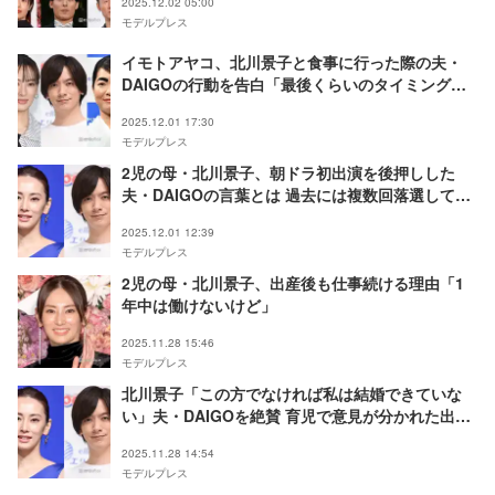
2025.12.02 05:00
モデルプレス
イモトアヤコ、北川景子と食事に行った際の夫・
DAIGOの行動を告白「最後くらいのタイミングで
必ずやってきて…」
2025.12.01 17:30
モデルプレス
2児の母・北川景子、朝ドラ初出演を後押しした
夫・DAIGOの言葉とは 過去には複数回落選してい
た
2025.12.01 12:39
モデルプレス
2児の母・北川景子、出産後も仕事続ける理由「1
年中は働けないけど」
2025.11.28 15:46
モデルプレス
北川景子「この方でなければ私は結婚できていな
い」夫・DAIGOを絶賛 育児で意見が分かれた出来
事とは
2025.11.28 14:54
モデルプレス