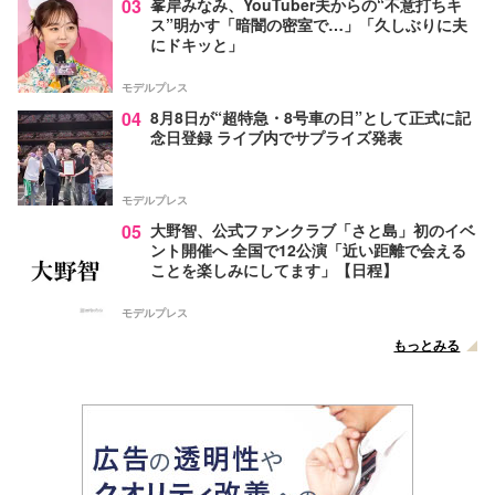
03
峯岸みなみ、YouTuber夫からの“不意打ちキ
ス”明かす「暗闇の密室で…」「久しぶりに夫
にドキッと」
モデルプレス
04
8月8日が“超特急・8号車の日”として正式に記
念日登録 ライブ内でサプライズ発表
モデルプレス
05
大野智、公式ファンクラブ「さと島」初のイベ
ント開催へ 全国で12公演「近い距離で会える
ことを楽しみにしてます」【日程】
モデルプレス
もっとみる