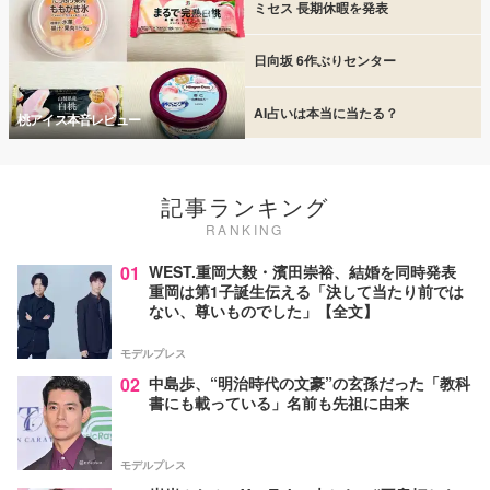
ミセス 長期休暇を発表
日向坂 6作ぶりセンター
AI占いは本当に当たる？
桃アイス本音レビュー
記事ランキング
RANKING
01
WEST.重岡大毅・濱田崇裕、結婚を同時発表
重岡は第1子誕生伝える「決して当たり前では
ない、尊いものでした」【全文】
モデルプレス
02
中島歩、“明治時代の文豪”の玄孫だった「教科
書にも載っている」名前も先祖に由来
モデルプレス