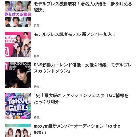
モデルプレス独自取材！著名人が語る「夢を叶える
秘訣」
特集
モデルプレス読者モデル 新メンバー加入！
特集
SNS影響力トレンド俳優・女優を特集「モデルプレ
スカウントダウン」
特集
"史上最大級のファッションフェスタ"TGC情報を
たっぷり紹介
特集
moxymill新メンバーオーディション「to the
nex7」