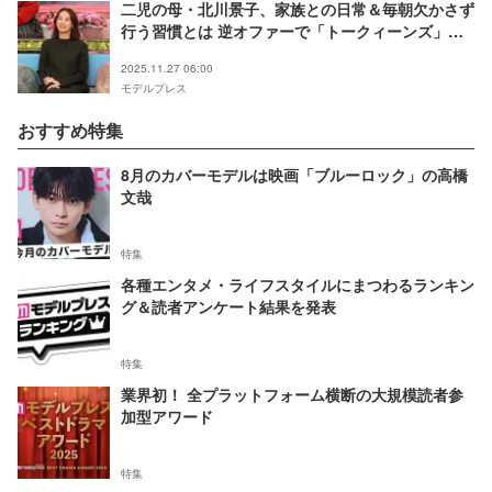
二児の母・北川景子、家族との日常＆毎朝欠かさず
行う習慣とは 逆オファーで「トークィーンズ」登
場
2025.11.27 06:00
モデルプレス
おすすめ特集
8月のカバーモデルは映画「ブルーロック」の高橋
文哉
特集
各種エンタメ・ライフスタイルにまつわるランキン
グ＆読者アンケート結果を発表
特集
業界初！ 全プラットフォーム横断の大規模読者参
加型アワード
特集