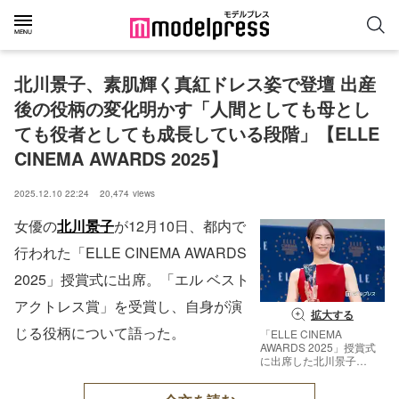
北川景子、素肌輝く真紅ドレス姿で登壇 出産
後の役柄の変化明かす「人間としても母とし
ても役者としても成長している段階」【ELLE 
CINEMA AWARDS 2025】
2025.12.10 22:24
20,474
views
女優の
北川景子
が12月10日、都内で
行われた「ELLE CINEMA AWARDS
2025」授賞式に出席。「エル ベスト
アクトレス賞」を受賞し、自身が演
拡大する
じる役柄について語った。
「ELLE CINEMA
AWARDS 2025」授賞式
に出席した北川景子
（C）モデルプレス