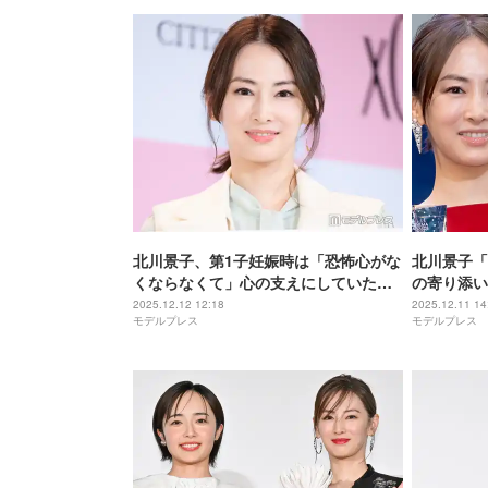
北川景子、第1子妊娠時は「恐怖心がな
北川景子「
くならなくて」心の支えにしていた人
の寄り添い
気YouTuber明かす
しさ」「ビ
2025.12.12 12:18
2025.12.11 14
モデルプレス
モデルプレス