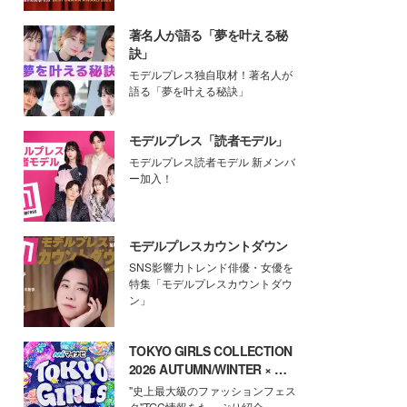
著名人が語る「夢を叶える秘
訣」
モデルプレス独自取材！著名人が
語る「夢を叶える秘訣」
モデルプレス「読者モデル」
モデルプレス読者モデル 新メンバ
ー加入！
モデルプレスカウントダウン
SNS影響力トレンド俳優・女優を
特集「モデルプレスカウントダウ
ン」
TOKYO GIRLS COLLECTION
2026 AUTUMN/WINTER × モ
デルプレス
"史上最大級のファッションフェス
タ"TGC情報をたっぷり紹介