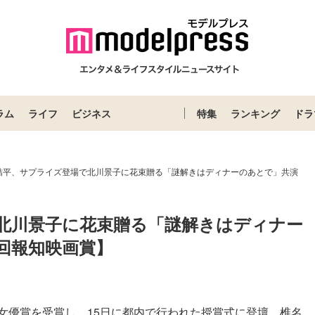
ラム
ライフ
ビジネス
特集
ランキング
ドラ
桔平、サプライズ登場で北川景子に花束贈る「謎解きはディナーのあとで」共演
北川景子に花束贈る「謎解きはディナー
回報知映画賞】
女優賞を受賞し、15日に都内で行われた授賞式に登壇。椎名