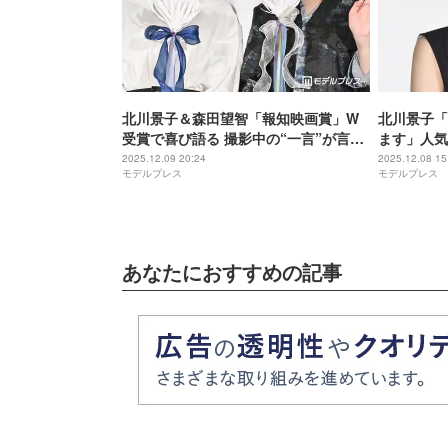
北川景子＆森田望智「報知映画賞」W
北川景子「
受賞で喜び語る 撮影中の“一言”が言霊
ます」人気
に【ナイトフラワー】
ン公言”の
2025.12.09 20:24
2025.12.08 15
モデルプレス
モデルプレス
ヤバい」
あなたにおすすめの記事