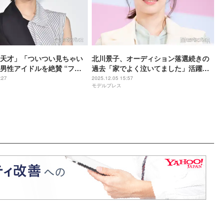
天才」「ついつい見ちゃい
北川景子、オーディション落選続きの
男性アイドルを絶賛 “ファ
過去「家でよく泣いてました」活躍す
本人は驚き「これはちょっと
る同世代への本音
:27
2025.12.05 15:57
モデルプレス