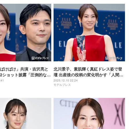
ばけばけ」共演・吉沢亮と
北川景子、素肌輝く真紅ドレス姿で登
2ショット披露「圧倒的な美
壇 出産後の役柄の変化明かす「人間と
ジュ強すぎる」反響相次ぐ
しても母としても役者としても成長し
:41
2025.12.10 22:24
モデルプレス
ている段階」【ELLE CINEMA
AWARDS 2025】