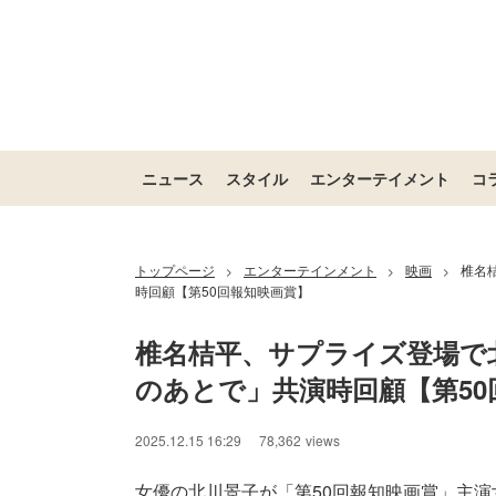
ニュース
スタイル
エンターテイメント
コ
トップページ
エンターテインメント
映画
椎名
>
>
>
時回顧【第50回報知映画賞】
椎名桔平、サプライズ登場で
のあとで」共演時回顧【第50
2025.12.15 16:29
78,362
views
女優の北川景子が「第50回報知映画賞」主演