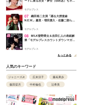
ートに座る次女・夢空（ゆめあ）ちゃん
の姿公開「乗りこなしてる感じが可愛す
ぎ」「成長を感じる」の声
モデルプレス
07
織田裕二主演「踊る大捜査線
N.E.W.」趣里・増田貴久・佐藤二朗ら新
メンバー紹介映像解禁 各キャラクター象
徴する“謎のキーワード”も
モデルプレス
08
M!LK曽野舜太＆吉田仁人の表紙解
禁「モデルプレスカウントダウンマガジ
ン」巻頭に登場
モデルプレス
もっとみる
人気のキーワード
ジャニーズJr.
広末涼子
藤嶌果歩
飯田栞月
中村倫也
辻希美