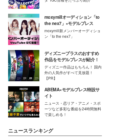
moxymillオーディション「to
the nex7」×モデルプレス
moxymill新メンバーオーディショ
ン「to the nex7」
ディズニープラスのおすすめ
作品をモデルプレスが紹介！
ディズニー作品はもちろん！ 国内
外の人気作がすべて見放題！
【PR】
ABEMA×モデルプレス特設サ
イト
ニュース・恋リア・アニメ・スポ
ーツなど多彩な番組を24時間無料
で楽しめる！
ニュースランキング