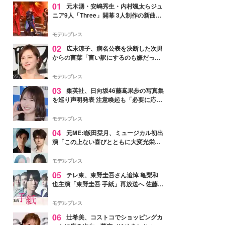
01
元木湧・安嶋秀生・内村颯太らジュ
ニア9人「Three」開幕 3人制作の新曲＆
手描きセットに込めた想い「もっと前に
進んで夢を掴みたい」【ゲネプロレポ】
モデルプレス
02
広末涼子、病名公表を決断した次男
からの言葉「言い訳にするのも嫌だっ
た」「言うべきか迷った」
モデルプレス
03
集英社、日向坂46藤嶌果歩の写真集
を巡り声明発表 注意喚起も「必要に応じ
て法的措置を含む対応を検討」
モデルプレス
04
元ME:I飯田栞月、ミュージカル初出
演「この上ない喜びとともに大変光栄」
4年ぶり上演「ファントム」城田優らキ
ャスト発表
モデルプレス
05
テレ東、東野圭吾さん追悼 亀梨和
也主演「東野圭吾 手紙」再放送へ 佐藤隆
太・本田翼・中村倫也ら出演
モデルプレス
06
辻希美、コストコでショッピングカ