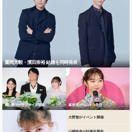
重岡大毅・濱田崇裕 結婚を同時発表
福山雅治がサプライズ登場
峯岸 夫からのキス告白
大野智がイベント開催
山崎怜奈が妊娠生報告