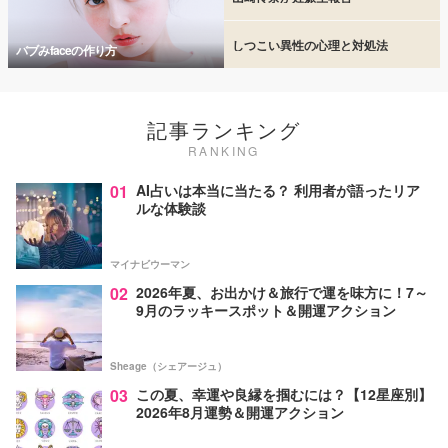
しつこい異性の心理と対処法
バブみfaceの作り方
記事ランキング
RANKING
01
AI占いは本当に当たる？ 利用者が語ったリア
ルな体験談
マイナビウーマン
02
2026年夏、お出かけ＆旅行で運を味方に！7～
9月のラッキースポット＆開運アクション
Sheage（シェアージュ）
03
この夏、幸運や良縁を掴むには？【12星座別】
2026年8月運勢＆開運アクション