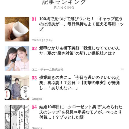
記事ランキング
RANKING
01
100均で見つけて飛びついた！「キャップ使う
のは抵抗が…」毎日気持ちよく使える専用コッ
プ
michill (ミチル)
02
愛甲ひかり＆橋下美好「我慢しなくていいん
だ」夏の“暑さ対策”の新しい選択肢とは？
ユニ・チャーム株式会社
PR
03
残業続きの夫に…「今日も遅いの？いいねえ
笑」喜ぶ妻！？翌日⇒【衝撃の事実】が発覚
し…「ありえない…」
Grapps
04
結婚10年目に…クローゼット奥で“丸められた
夫のシャツ”を発見⇒卑劣なモノが、べっとり
付着…！？ゾッとした話
Grapps