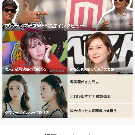
ブルーノマーズWEB独占インタビュー
恋人と破局 決断の理由語る
病名公表決断した息子の言葉
寿美花代さん死去
元TBS山本アナ 離婚発表
冷め切った夫婦関係の修復法
グラマーツインハーフ作り方