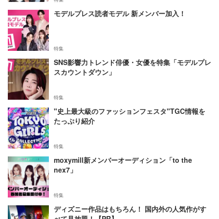
モデルプレス読者モデル 新メンバー加入！
特集
SNS影響力トレンド俳優・女優を特集「モデルプレ
スカウントダウン」
特集
"史上最大級のファッションフェスタ"TGC情報を
たっぷり紹介
特集
moxymill新メンバーオーディション「to the
nex7」
特集
ディズニー作品はもちろん！ 国内外の人気作がす
べて見放題！【PR】