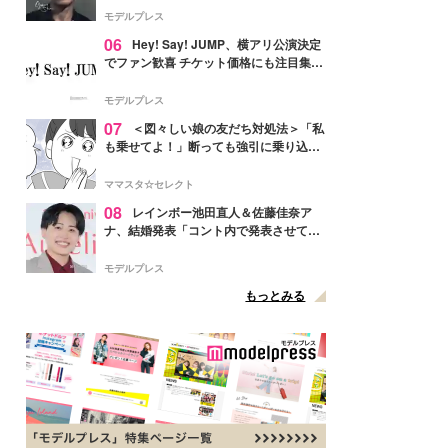
モデルプレス
06
Hey! Say! JUMP、横アリ公演決定
でファン歓喜 チケット価格にも注目集ま
る「激アツ」「平成に戻ったみたい」
モデルプレス
07
＜図々しい娘の友だち対処法＞「私
も乗せてよ！」断っても強引に乗り込ん
でくる友だち【第1話まんが】
ママスタ☆セレクト
08
レインボー池田直人＆佐藤佳奈ア
ナ、結婚発表「コント内で発表させてい
ただきました」読売テレビ退社は生活拠
点変更のため
モデルプレス
もっとみる