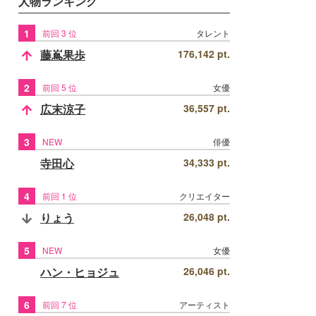
人物ランキング
1
前回 3 位
タレント
藤嶌果歩
176,142 pt.
2
前回 5 位
女優
広末涼子
36,557 pt.
3
NEW
俳優
寺田心
34,333 pt.
4
前回 1 位
クリエイター
りょう
26,048 pt.
5
NEW
女優
ハン・ヒョジュ
26,046 pt.
6
前回 7 位
アーティスト