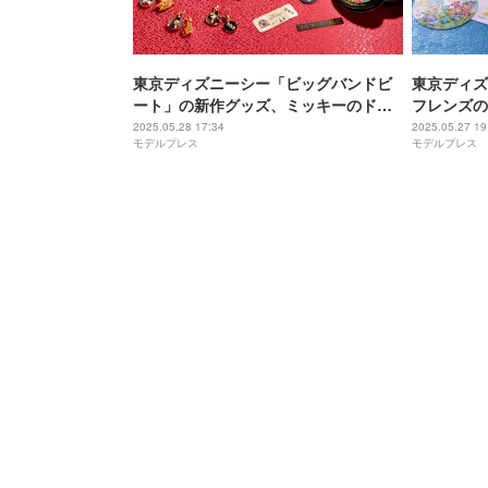
東京ディズニーシー「ビッグバンドビ
東京ディズ
ート」の新作グッズ、ミッキーのドラ
フレンズの
ム演奏姿のミニスナックケースも
イ！」SP
2025.05.28 17:34
2025.05.27 19
モデルプレス
モデルプレス
夏仕様に