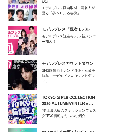
訣」
モデルプレス独自取材！著名人が
語る「夢を叶える秘訣」
モデルプレス「読者モデル」
モデルプレス読者モデル 新メンバ
ー加入！
モデルプレスカウントダウン
SNS影響力トレンド俳優・女優を
特集「モデルプレスカウントダウ
ン」
TOKYO GIRLS COLLECTION
2026 AUTUMN/WINTER × モ
デルプレス
"史上最大級のファッションフェス
タ"TGC情報をたっぷり紹介
moxymillオーディション「to