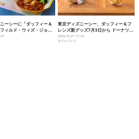
ニーシーに「ダッフィー＆
東京ディズニーシー、ダッフィー＆フ
フィルド・ウィズ・ジョ
レンズ新グッズ7月3日から ドーナツに
メニュー スイーツ＆セットが
抱きつくぬいぐるみバッジやTシャツ等
:47
2025.05.27 17:18
モデルプレス