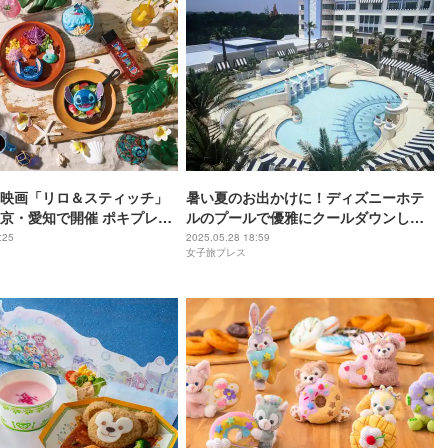
映画「リロ＆スティッチ」
暑い夏のお出かけに！ディズニーホテ
京・愛知で開催 ポキプレー
ルのプールで優雅にクールダウンしよ
ーキなど夏気分のカラフル
う
:25
2025.05.28 18:59
女子旅プレス