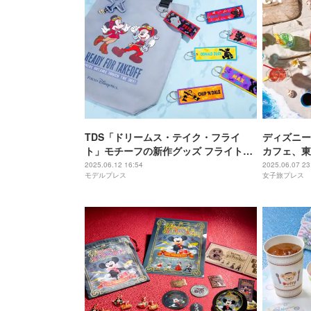
TDS「ドリームス・テイク・フライ
ディズニー
ト」モチーフの新作グッズ フライトタ
カフェ、東
グや飛行機型カラビナなど
トやパンケ
2025.06.12 16:54
2025.06.07 23
モデルプレス
女子旅プレス
メニュー