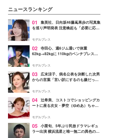
ニュースランキング
01
集英社、日向坂46藤嶌果歩の写真集
を巡り声明発表 注意喚起も「必要に応じ
て法的措置を含む対応を検討」
モデルプレス
02
寺田心、週6ジム通いで体重
62kg→82kgに 110kgのベンチプレス持
ち上げる姿披露「胸板の厚みすごい」
「かっこいい」と反響
モデルプレス
03
広末涼子、病名公表を決断した次男
からの言葉「言い訳にするのも嫌だっ
た」「言うべきか迷った」
モデルプレス
04
辻希美、コストコでショッピングカ
ートに座る次女・夢空（ゆめあ）ちゃん
の姿公開「乗りこなしてる感じが可愛す
ぎ」「成長を感じる」の声
モデルプレス
05
小栗旬、5年ぶり民放ドラマレギュ
ラー出演 横浜流星と唯一無二の異色のバ
ディで初共演【LOST10】