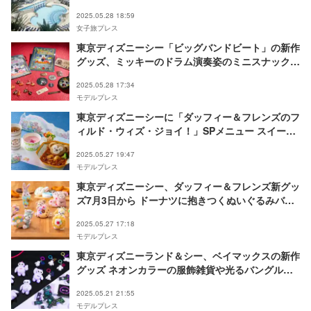
2025.05.28 18:59
女子旅プレス
東京ディズニーシー「ビッグバンドビート」の新作
グッズ、ミッキーのドラム演奏姿のミニスナックケ
ースも
2025.05.28 17:34
モデルプレス
東京ディズニーシーに「ダッフィー＆フレンズのフ
ィルド・ウィズ・ジョイ！」SPメニュー スイーツ
＆セットが夏仕様に
2025.05.27 19:47
モデルプレス
東京ディズニーシー、ダッフィー＆フレンズ新グッ
ズ7月3日から ドーナツに抱きつくぬいぐるみバッ
ジやTシャツ等
2025.05.27 17:18
モデルプレス
東京ディズニーランド＆シー、ベイマックスの新作
グッズ ネオンカラーの服飾雑貨や光るバングルな
ど
2025.05.21 21:55
モデルプレス