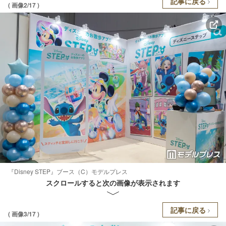
記事に戻る
( 画像2/17 )
『Disney STEP』ブース（C）モデルプレス
スクロールすると次の画像が表示されます
記事に戻る
( 画像3/17 )