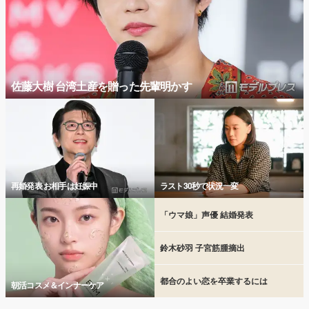
佐藤大樹 台湾土産を贈った先輩明かす
再婚発表 お相手は妊娠中
ラスト30秒で状況一変
「ウマ娘」声優 結婚発表
鈴木砂羽 子宮筋腫摘出
都合のよい恋を卒業するには
朝活コスメ＆インナーケア