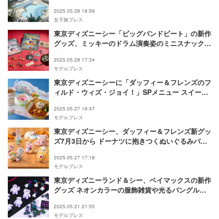
2025.05.28 18:59
女子旅プレス
東京ディズニーシー「ビッグバンドビート」の新作
グッズ、ミッキーのドラム演奏姿のミニスナックケ
ースも
2025.05.28 17:34
モデルプレス
東京ディズニーシーに「ダッフィー＆フレンズのフ
ィルド・ウィズ・ジョイ！」SPメニュー スイーツ
＆セットが夏仕様に
2025.05.27 19:47
モデルプレス
東京ディズニーシー、ダッフィー＆フレンズ新グッ
ズ7月3日から ドーナツに抱きつくぬいぐるみバッ
ジやTシャツ等
2025.05.27 17:18
モデルプレス
東京ディズニーランド＆シー、ベイマックスの新作
グッズ ネオンカラーの服飾雑貨や光るバングルな
ど
2025.05.21 21:55
モデルプレス