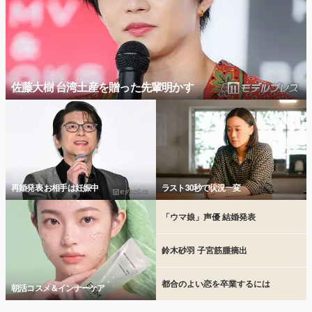
佐藤大樹 台湾土産を贈った先輩明かす
再婚発表 お相手は妊娠中
ラスト30秒で状況一変
「ウマ娘」声優 結婚発表
鈴木砂羽 子宮筋腫摘出
都合のよい恋を卒業するには
朝活コスメ＆インナーケア