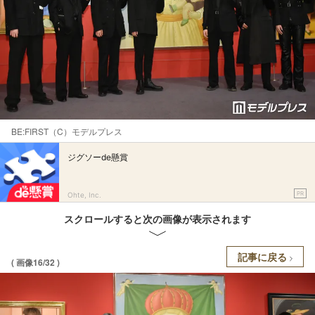
BE:FIRST（C）モデルプレス
ジグソーde懸賞
PR
Ohte, Inc.
スクロールすると次の画像が表示されます
記事に戻る
( 画像16/32 )