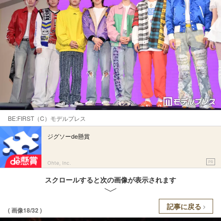
BE:FIRST（C）モデルプレス
ジグソーde懸賞
PR
Ohte, Inc.
スクロールすると次の画像が表示されます
記事に戻る
( 画像18/32 )