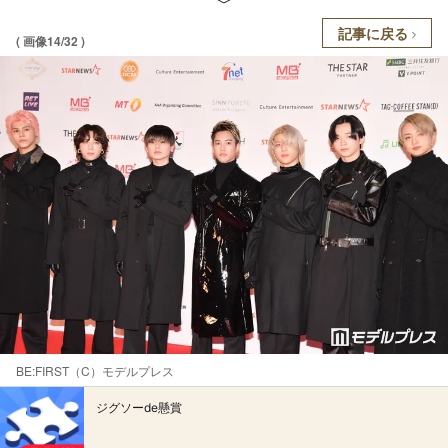
記事に戻る
( 画像14/32 )
BE:FIRST（C）モデルプレス
ジグソーde懸賞