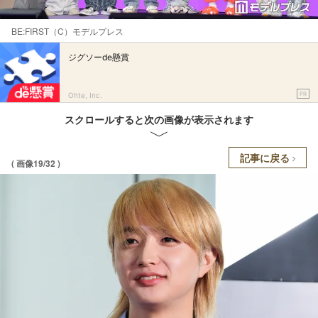
BE:FIRST（C）モデルプレス
ジグソーde懸賞
PR
Ohte, Inc.
スクロールすると次の画像が表示されます
記事に戻る
( 画像19/32 )