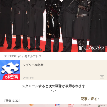
BE:FIRST（C）モデルプレス
ジグソーde懸賞
PR
Ohte, Inc.
スクロールすると次の画像が表示されます
記事に戻る
( 画像13/32 )