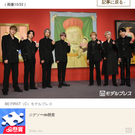
記事に戻る
( 画像15/32 )
BE:FIRST（C）モデルプレス
ジグソーde懸賞
PR
Ohte, Inc.