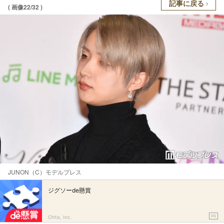
記事に戻る
( 画像22/32 )
JUNON（C）モデルプレス
ジグソーde懸賞
PR
Ohte, Inc.