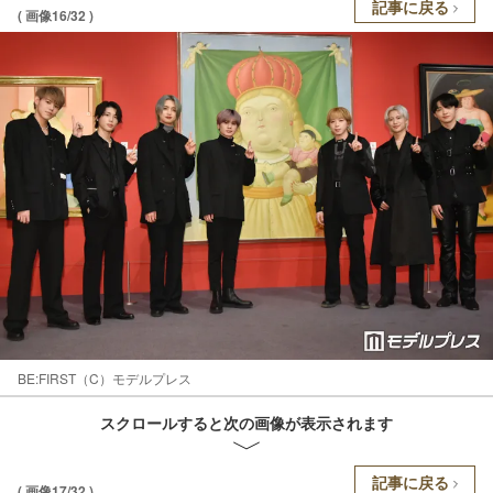
記事に戻る
( 画像16/32 )
BE:FIRST（C）モデルプレス
スクロールすると次の画像が表示されます
記事に戻る
( 画像17/32 )