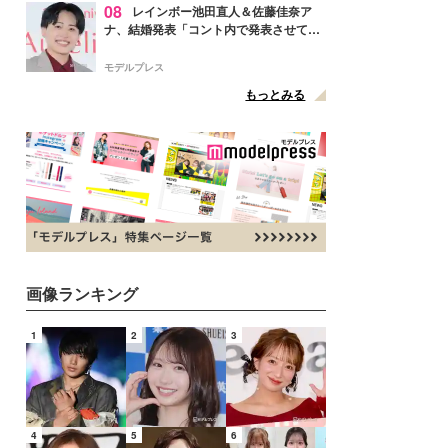
08
レインボー池田直人＆佐藤佳奈ア
ナ、結婚発表「コント内で発表させてい
ただきました」読売テレビ退社は生活拠
点変更のため
モデルプレス
もっとみる
画像ランキング
1
2
3
4
5
6