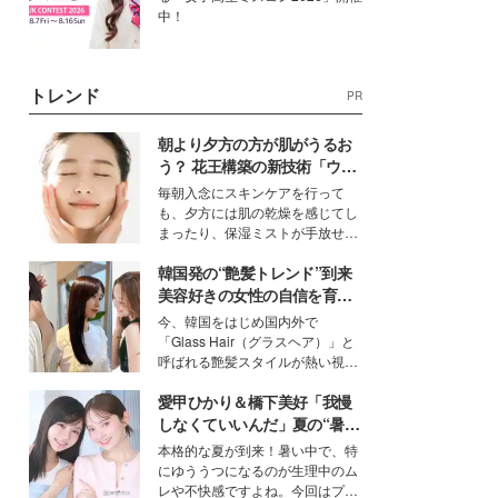
中！
トレンド
PR
朝より夕方の方が肌がうるお
う？ 花王構築の新技術「ウォ
ーターキャプチャリングスキ
毎朝入念にスキンケアを行って
ン（捕水肌）」がスキンケア
も、夕方には肌の乾燥を感じてし
の常識を変える予感
まったり、保湿ミストが手放せな
いという読者も多いのでは？そん
韓国発の“艶髪トレンド”到来
な美容の常識を大きく変える可能
性を秘めた、革新的な「Water
美容好きの女性の自信を育む
Capturing Skin（ウォーターキャ
「ヘアケア事情」って？
今、韓国をはじめ国内外で
プチャリングスキン：捕水肌）」
「Glass Hair（グラスヘア）」と
技術を、花王が構築した。
呼ばれる艶髪スタイルが熱い視線
を集めています。メイクやファッ
愛甲ひかり＆橋下美好「我慢
ションの完成度を高めるベースと
して、“髪そのものの美しさ”に改
しなくていいんだ」夏の“暑さ
めて注目する人が増えている様
対策”の新しい選択肢とは？
本格的な夏が到来！暑い中で、特
子。今回は、そんな憧れの艶やか
にゆううつになるのが生理中のム
な髪を日常で叶える、美容好きの
レや不快感ですよね。今回はプラ