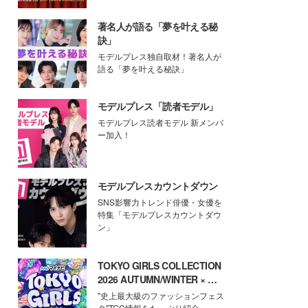
著名人が語る「夢を叶える秘
訣」
モデルプレス独自取材！著名人が
語る「夢を叶える秘訣」
モデルプレス「読者モデル」
モデルプレス読者モデル 新メンバ
ー加入！
モデルプレスカウントダウン
SNS影響力トレンド俳優・女優を
特集「モデルプレスカウントダウ
ン」
TOKYO GIRLS COLLECTION
2026 AUTUMN/WINTER × モ
デルプレス
"史上最大級のファッションフェス
タ"TGC情報をたっぷり紹介