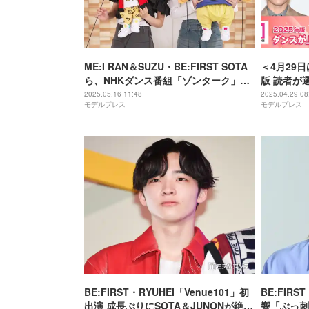
ME:I RAN＆SUZU・BE:FIRST SOTA
＜4月29
ら、NHKダンス番組「ゾンターク」全
版 読者が
国放送に登場
ループメン
2025.05.16 11:48
2025.04.29 08
モデルプレス
モデルプレス
ルプレス国
BE:FIRST・RYUHEI「Venue101」初
BE:FIR
出演 成長ぶりにSOTA＆JUNONが絶賛
響「ぶっ刺