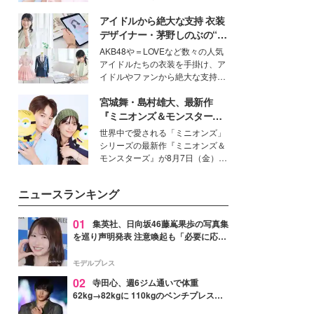
女性たちのヘアケア事情を紹介し
イベートでも仲良しで旅行好きな
ます。
アイドルから絶大な支持 衣装
モデル・愛甲ひかりさんと橋下美
好さんを迎えて本音で女子会トー
デザイナー・茅野しのぶの“可
ク。猛暑のお出かけを快適に過ご
愛い”を作る美学＜「シチズン
AKB48や＝LOVEなど数々の人気
すヒントや、2人が感動した夏の
クロスシー」インタビュー＞
アイドルたちの衣装を手掛け、ア
生理の新常識にも迫りました。
イドルやファンから絶大な支持を
得る、株式会社オサレカンパニー
宮城舞・島村雄大、最新作
取締役兼クリエイティブディレク
ター・茅野しのぶ。一人ひとりの
『ミニオンズ＆モンスター
個性に寄り添い、魅力を引き出す
ズ』の魅力熱弁 ハチャメチャ
世界中で愛される「ミニオンズ」
衣装作りは、多くの女性たちに勇
だけじゃない“友情と絆”に感
シリーズの最新作『ミニオンズ＆
気と自信を与え続けている。
動
モンスターズ』が8月7日（金）に
公開。モデルプレスでは、“大のミ
ニオン好き”という共通点を持つモ
ニュースランキング
デルの宮城舞と島村雄大の特別対
談をお届け！それぞれの視点か
ら、今作ならではの魅力や予想外
01
集英社、日向坂46藤嶌果歩の写真集
の感動をもたらす奥深いストーリ
を巡り声明発表 注意喚起も「必要に応じ
ーについて熱く語り合ってもらっ
て法的措置を含む対応を検討」
た。
モデルプレス
02
寺田心、週6ジム通いで体重
62kg→82kgに 110kgのベンチプレス持
ち上げる姿披露「胸板の厚みすごい」