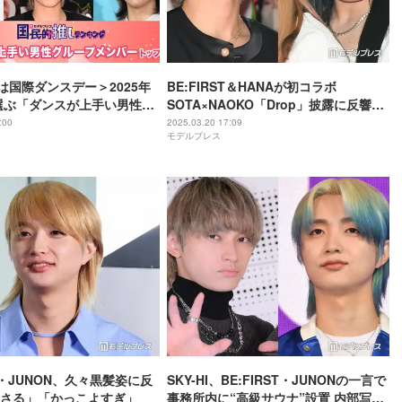
日は国際ダンスデー＞2025年
BE:FIRST＆HANAが初コラボ
選ぶ「ダンスが上手い男性グ
SOTA×NAOKO「Drop」披露に反響
バー」トップ10発表【モデ
「熱い」「2人ともうますぎる」
:00
2025.03.20 17:09
モデルプレス
民的推しランキング】
ST・JUNON、久々黒髪姿に反
SKY-HI、BE:FIRST・JUNONの一言で
さる」「かっこよすぎ」
事務所内に“高級サウナ”設置 内部写真