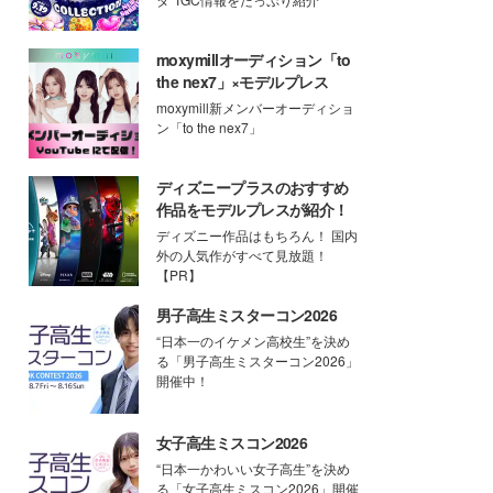
moxymillオーディション「to
the nex7」×モデルプレス
moxymill新メンバーオーディショ
ン「to the nex7」
ディズニープラスのおすすめ
作品をモデルプレスが紹介！
ディズニー作品はもちろん！ 国内
外の人気作がすべて見放題！
【PR】
男子高生ミスターコン2026
“日本一のイケメン高校生”を決め
る「男子高生ミスターコン2026」
開催中！
女子高生ミスコン2026
“日本一かわいい女子高生”を決め
る「女子高生ミスコン2026」開催