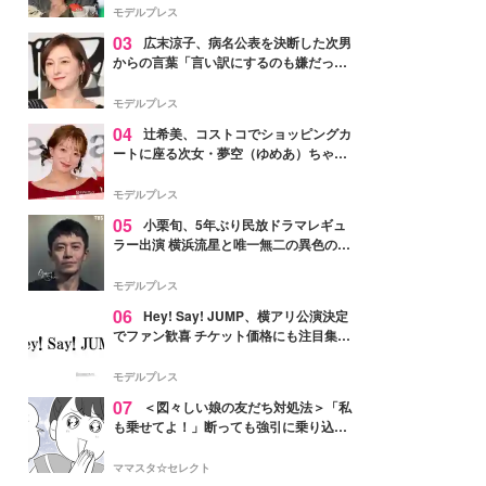
「かっこいい」と反響
モデルプレス
03
広末涼子、病名公表を決断した次男
からの言葉「言い訳にするのも嫌だっ
た」「言うべきか迷った」
モデルプレス
04
辻希美、コストコでショッピングカ
ートに座る次女・夢空（ゆめあ）ちゃん
の姿公開「乗りこなしてる感じが可愛す
ぎ」「成長を感じる」の声
モデルプレス
05
小栗旬、5年ぶり民放ドラマレギュ
ラー出演 横浜流星と唯一無二の異色のバ
ディで初共演【LOST10】
モデルプレス
06
Hey! Say! JUMP、横アリ公演決定
でファン歓喜 チケット価格にも注目集ま
る「激アツ」「平成に戻ったみたい」
モデルプレス
07
＜図々しい娘の友だち対処法＞「私
も乗せてよ！」断っても強引に乗り込ん
でくる友だち【第1話まんが】
ママスタ☆セレクト