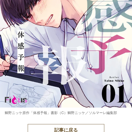
鯛野ニッケ原作「体感予報」書影（C）鯛野ニッケ／ソルマーレ編集部
記事に戻る