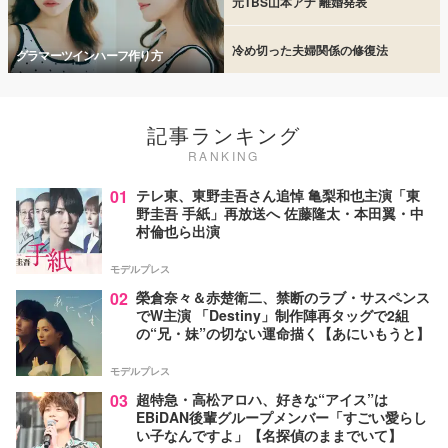
元TBS山本アナ 離婚発表
冷め切った夫婦関係の修復法
グラマーツインハーフ作り方
記事ランキング
RANKING
01
テレ東、東野圭吾さん追悼 亀梨和也主演「東
野圭吾 手紙」再放送へ 佐藤隆太・本田翼・中
村倫也ら出演
モデルプレス
02
榮倉奈々＆赤楚衛二、禁断のラブ・サスペンス
でW主演 「Destiny」制作陣再タッグで2組
の“兄・妹”の切ない運命描く【あにいもうと】
モデルプレス
03
超特急・高松アロハ、好きな“アイス”は
EBiDAN後輩グループメンバー「すごい愛らし
い子なんですよ」【名探偵のままでいて】