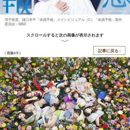
増子敦貴、樋口幸平「体感予報」メインビジュアル（C）「体感予報」製作
委員会・MBS
スクロールすると次の画像が表示されます
記事に戻る
( 画像4/5 )