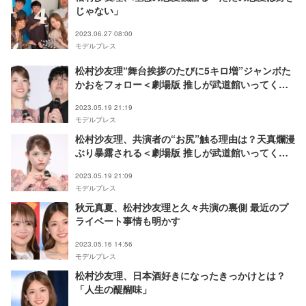
じゃない」
2023.06.27 08:00
モデルプレス
松村沙友理“舞台挨拶のたびに5キロ増”ジャンボた
かおをフォロー＜劇場版 推しが武道館いってくれ
たら死ぬ＞
2023.05.19 21:19
モデルプレス
松村沙友理、共演者の“お尻”触る理由は？天真爛漫
ぶり暴露される＜劇場版 推しが武道館いってくれ
たら死ぬ＞
2023.05.19 21:09
モデルプレス
秋元真夏、松村沙友理と久々共演の裏側 最近のプ
ライベート事情も明かす
2023.05.16 14:56
モデルプレス
松村沙友理、日本酒好きになったきっかけとは？
「人生の醍醐味」