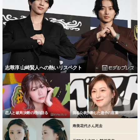
志尊淳 山崎賢人への熱いリスペクト
恋人と破局 決断の理由語る
病名公表決断した息子の言葉
寿美花代さん死去