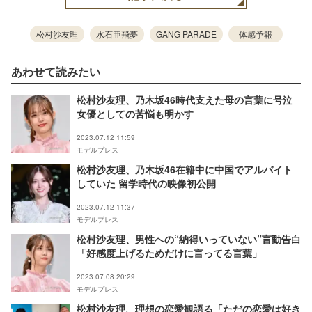
松村沙友理
水石亜飛夢
GANG PARADE
体感予報
あわせて読みたい
松村沙友理、乃木坂46時代支えた母の言葉に号泣
女優としての苦悩も明かす
2023.07.12 11:59
モデルプレス
松村沙友理、乃木坂46在籍中に中国でアルバイト
していた 留学時代の映像初公開
2023.07.12 11:37
モデルプレス
松村沙友理、男性への“納得いっていない”言動告白
「好感度上げるためだけに言ってる言葉」
2023.07.08 20:29
モデルプレス
松村沙友理、理想の恋愛観語る「ただの恋愛は好き