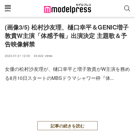
(画像3/5) 松村沙友理、樋口幸平＆GENIC増子
敦貴W主演「体感予報」出演決定 主題歌＆予
告映像解禁
2023.07.21 12:00
34,622
views
女優の松村沙友理が、樋口幸平と増子敦貴がW主演を務め
る8月10日スタートのMBSドラマシャワー枠『体...
記事の続きを読む