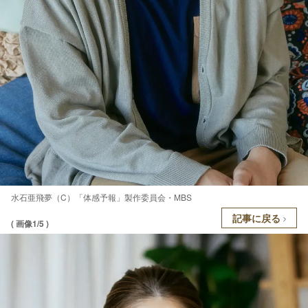
水石亜飛夢（C）「体感予報」製作委員会・MBS
記事に戻る
( 画像1/5 )