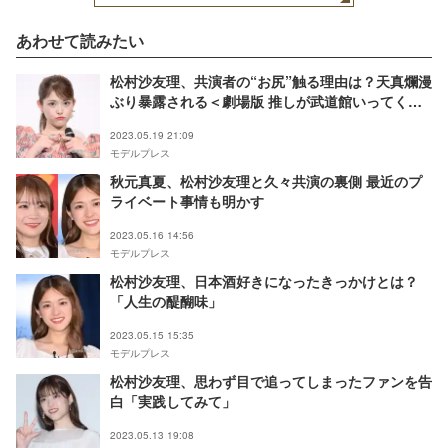
あわせて読みたい
松村沙友理、共演者の“お尻”触る理由は？天真爛漫
ぶり暴露される＜劇場版 推しが武道館いってくれ
たら死ぬ＞
2023.05.19 21:09
モデルプレス
秋元真夏、松村沙友理と久々共演の裏側 最近のプ
ライベート事情も明かす
2023.05.16 14:56
モデルプレス
松村沙友理、日本酒好きになったきっかけとは？
「人生の醍醐味」
2023.05.15 15:35
モデルプレス
松村沙友理、思わず目で追ってしまったファンを告
白「実践してみて」
2023.05.13 19:08