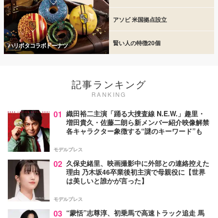
アソビ 米国拠点設立
賢い人の特徴20個
ハリポタコラボドーナツ
記事ランキング
RANKING
01
織田裕二主演「踊る大捜査線 N.E.W.」趣里・
増田貴久・佐藤二朗ら新メンバー紹介映像解禁
各キャラクター象徴する“謎のキーワード”も
モデルプレス
02
久保史緒里、映画撮影中に外部との連絡控えた
理由 乃木坂46卒業後初主演で母親役に【世界
は美しいと誰かが言った】
モデルプレス
03
“蒙恬”志尊淳、初乗馬で高速トラック追走 馬