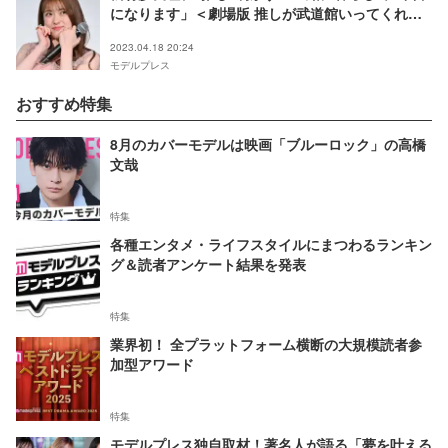
になります」＜劇場版 推しが武道館いってくれた
ら死ぬ＞
2023.04.18 20:24
モデルプレス
おすすめ特集
8月のカバーモデルは映画「ブルーロック」の高橋
文哉
特集
各種エンタメ・ライフスタイルにまつわるランキン
グ＆読者アンケート結果を発表
特集
業界初！ 全プラットフォーム横断の大規模読者参
加型アワード
特集
モデルプレス独自取材！著名人が語る「夢を叶える