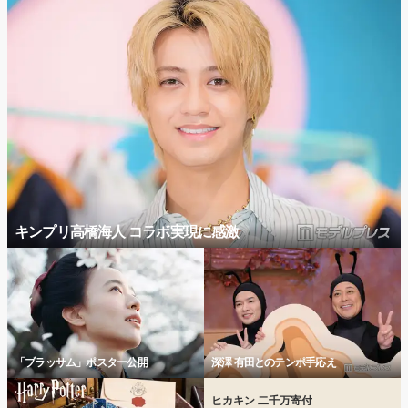
キンプリ高橋海人 コラボ実現に感激
「ブラッサム」ポスター公開
深澤 有田とのテンポ手応え
ヒカキン 二千万寄付