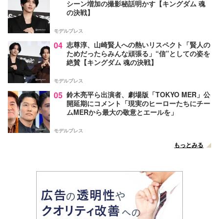
シーン増加の撮影秘話明かす【キングダム 魂
の決戦】
モデルプレス
04
志尊淳、山崎賢人への熱いリスペクト「賢人の
ためだったらみんな頑張る」“信”としての姿を
絶賛【キングダム 魂の決戦】
モデルプレス
05
鈴木亮平ら出演者、劇場版「TOKYO MER」公
開延期にコメント「現実のヒーローたちにチー
ムMERから最大の敬意とエールを」
モデルプレス
もっとみる