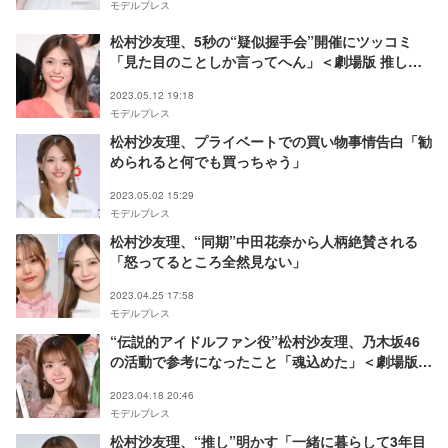
モデルプレス
松村沙友理、5秒の“疑似握手会”開催にツッコミ
「見た目のことしか言ってへん」＜劇場版 推しが
武道館いってくれたら死ぬ＞
2023.05.12 19:18
モデルプレス
松村沙友理、プライベートでの買い物事情告白「勧
められると何でも買っちゃう」
2023.05.02 15:29
モデルプレス
松村沙友理、“同期”中田花奈から人柄絶賛される
「怒ってるところ全然見ない」
2023.04.25 17:58
モデルプレス
“伝説的アイドルファン役”松村沙友理、乃木坂46
の活動で参考になったこと「魂込めた」＜劇場版
推しが武道館いってくれたら死ぬ＞
2023.04.18 20:46
モデルプレス
松村沙友理、“推し”明かす「一緒に暮らして3年目