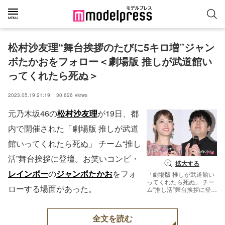
松村沙友理“舞台挨拶のたびに5キロ増”ジャン
ボたかおをフォロー＜劇場版 推しが武道館い
ってくれたら死ぬ＞
2023.05.19 21:19
30,626
views
元乃木坂46の
松村沙友理
が19日、都
内で開催された「劇場版 推しが武道
館いってくれたら死ぬ」 チーム“推し
活”舞台挨拶に登壇。お笑いコンビ・
拡大する
レインボー
の
ジャンボたかお
をフォ
「劇場版 推しが武道館い
ってくれたら死ぬ」 チー
ローする場面があった。
ム“推し活”舞台挨拶に登壇
した松村沙友理、ジャン
ボたかお（C）モデルプ
レス
全文を読む