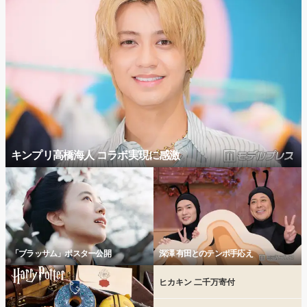
キンプリ高橋海人 コラボ実現に感激
「ブラッサム」ポスター公開
深澤 有田とのテンポ手応え
ヒカキン 二千万寄付