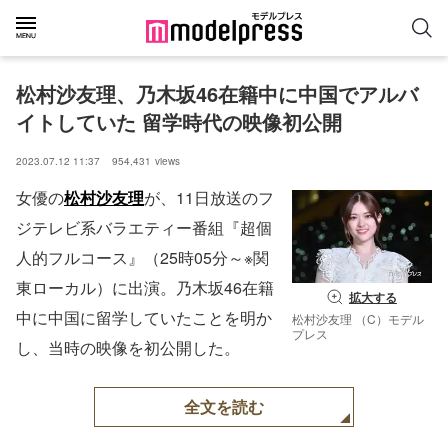
松村沙友理、乃木坂46在籍中に中国でアルバ
イトしていた 留学時代の映像初公開
2023.07.12 11:37
954,431
views
女優の
松村沙友理
が、11日放送のフ
ジテレビ系バラエティー番組『超個
人的フルコース』（25時05分～※関
東ローカル）に出演。乃木坂46在籍
拡大する
中に中国に留学していたことを明か
松村沙友理 （C）モデル
プレス
し、当時の映像を初公開した。
全文を読む