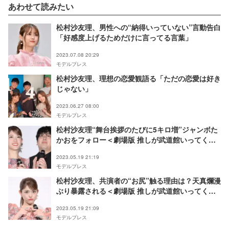
あわせて読みたい
松村沙友理、男性への“納得いっていない”言動告白
「好感度上げるためだけに言ってる言葉」
2023.07.08 20:29
モデルプレス
松村沙友理、理想の恋愛観語る「ただの恋愛は好き
じゃない」
2023.06.27 08:00
モデルプレス
松村沙友理“舞台挨拶のたびに5キロ増”ジャンボた
かおをフォロー＜劇場版 推しが武道館いってくれ
たら死ぬ＞
2023.05.19 21:19
モデルプレス
松村沙友理、共演者の“お尻”触る理由は？天真爛漫
ぶり暴露される＜劇場版 推しが武道館いってくれ
たら死ぬ＞
2023.05.19 21:09
モデルプレス