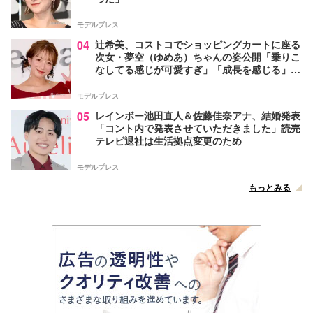
モデルプレス
04
辻希美、コストコでショッピングカートに座る
次女・夢空（ゆめあ）ちゃんの姿公開「乗りこ
なしてる感じが可愛すぎ」「成長を感じる」の
声
モデルプレス
05
レインボー池田直人＆佐藤佳奈アナ、結婚発表
「コント内で発表させていただきました」読売
テレビ退社は生活拠点変更のため
モデルプレス
もっとみる