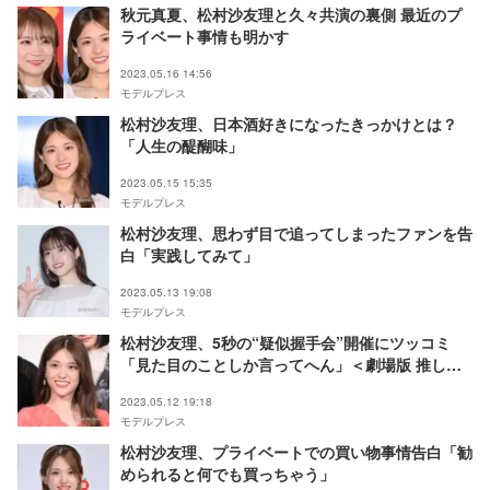
秋元真夏、松村沙友理と久々共演の裏側 最近のプ
ライベート事情も明かす
2023.05.16 14:56
モデルプレス
松村沙友理、日本酒好きになったきっかけとは？
「人生の醍醐味」
2023.05.15 15:35
モデルプレス
松村沙友理、思わず目で追ってしまったファンを告
白「実践してみて」
2023.05.13 19:08
モデルプレス
松村沙友理、5秒の“疑似握手会”開催にツッコミ
「見た目のことしか言ってへん」＜劇場版 推しが
武道館いってくれたら死ぬ＞
2023.05.12 19:18
モデルプレス
松村沙友理、プライベートでの買い物事情告白「勧
められると何でも買っちゃう」