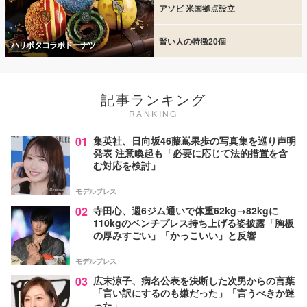
アソビ 米国拠点設立
賢い人の特徴20個
ハリポタコラボドーナツ
記事ランキング
RANKING
01
集英社、日向坂46藤嶌果歩の写真集を巡り声明
発表 注意喚起も「必要に応じて法的措置を含
む対応を検討」
モデルプレス
02
寺田心、週6ジム通いで体重62kg→82kgに
110kgのベンチプレス持ち上げる姿披露「胸板
の厚みすごい」「かっこいい」と反響
モデルプレス
03
広末涼子、病名公表を決断した次男からの言葉
「言い訳にするのも嫌だった」「言うべきか迷
った」