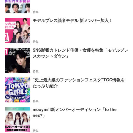
特集
モデルプレス読者モデル 新メンバー加入！
特集
SNS影響力トレンド俳優・女優を特集「モデルプレ
スカウントダウン」
特集
"史上最大級のファッションフェスタ"TGC情報を
たっぷり紹介
特集
moxymill新メンバーオーディション「to the
nex7」
特集