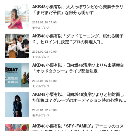
AKB48小栗有以、大人っぽワンピから美脚チラリ
「まだまだ子供」な部分も明かす
2023.02.28 07:00
モデルプレス
AKB48小栗有以「グッドモーニング、眠れる獅子
２」ヒロインに決定 “プロの料理人”に
2023.02.02 10:00
モデルプレス
AKB48小栗有以・日向坂46濱岸ひよりら出演舞台
「オッドタクシー」ライブ配信決定
2023.01.16 18:00
モデルプレス
AKB48小栗有以、日向坂46濱岸ひよりと初対面し
た印象は？グループのオーディション時の心境も回
顧＜オッドタクシー 金剛石は傷つかない＞
2023.01.12 20:00
モデルプレス
AKB48小栗有以「SPY×FAMILY」アーニャのコス