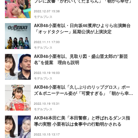
プレに反響「かわいくてたまらん」「朝から幸せ」
2022.12.07 15:38
モデルプレス
AKB48小栗有以・日向坂46濱岸ひよりら出演舞台
「オッドタクシー」延期公演が上演決定
2022.11.11 17:00
モデルプレス
AKB48小栗有以、見取り図・盛山晋太郎の“新芸
名”を提案 理由も説明
2022.10.19 16:03
モデルプレス
AKB48小栗有以「久しぶりのリップグロス」ポー
ズ＆ポニーテール姿が「可愛すぎる」「朝から幸
せ」と反響
2022.10.19 15:31
モデルプレス
AKB48本田仁美「本田警察」と呼ばれるダンス指
導の実態 小栗有以は食事中の行動明かされる
2022.10.15 13:17