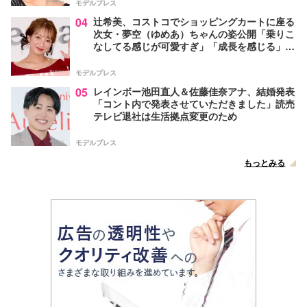
モデルプレス
04
辻希美、コストコでショッピングカートに座る
次女・夢空（ゆめあ）ちゃんの姿公開「乗りこ
なしてる感じが可愛すぎ」「成長を感じる」の
声
モデルプレス
05
レインボー池田直人＆佐藤佳奈アナ、結婚発表
「コント内で発表させていただきました」読売
テレビ退社は生活拠点変更のため
モデルプレス
もっとみる