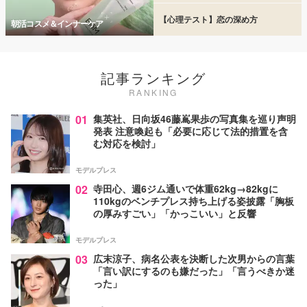
【心理テスト】恋の深め方
朝活コスメ＆インナーケア
記事ランキング
RANKING
01
集英社、日向坂46藤嶌果歩の写真集を巡り声明
発表 注意喚起も「必要に応じて法的措置を含
む対応を検討」
モデルプレス
02
寺田心、週6ジム通いで体重62kg→82kgに
110kgのベンチプレス持ち上げる姿披露「胸板
の厚みすごい」「かっこいい」と反響
モデルプレス
03
広末涼子、病名公表を決断した次男からの言葉
「言い訳にするのも嫌だった」「言うべきか迷
った」