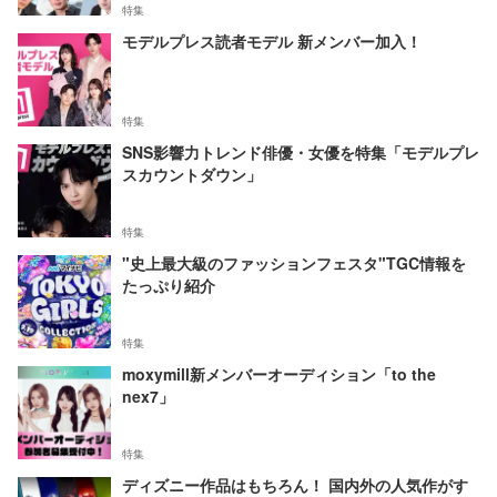
特集
モデルプレス読者モデル 新メンバー加入！
特集
SNS影響力トレンド俳優・女優を特集「モデルプレ
スカウントダウン」
特集
"史上最大級のファッションフェスタ"TGC情報を
たっぷり紹介
特集
moxymill新メンバーオーディション「to the
nex7」
特集
ディズニー作品はもちろん！ 国内外の人気作がす