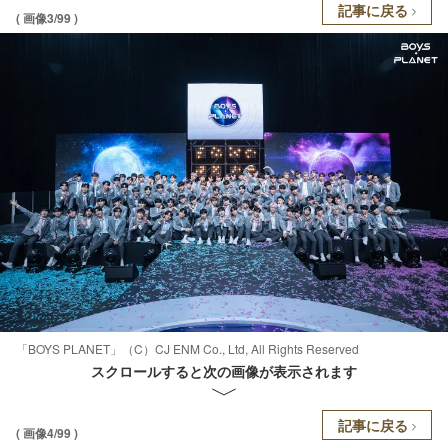
記事に戻る
( 画像3/99 )
「BOYS PLANET」（C）CJ ENM Co., Ltd, All Rights Reserved
スクロールすると次の画像が表示されます
記事に戻る
( 画像4/99 )