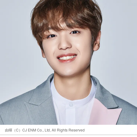
由暉（C）CJ ENM Co., Ltd, All Rights Reserved