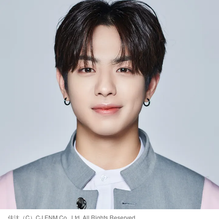
佳汰（C）CJ ENM Co., Ltd, All Rights Reserved