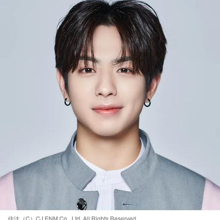
佳汰（C）CJ ENM Co., Ltd, All Rights Reserved