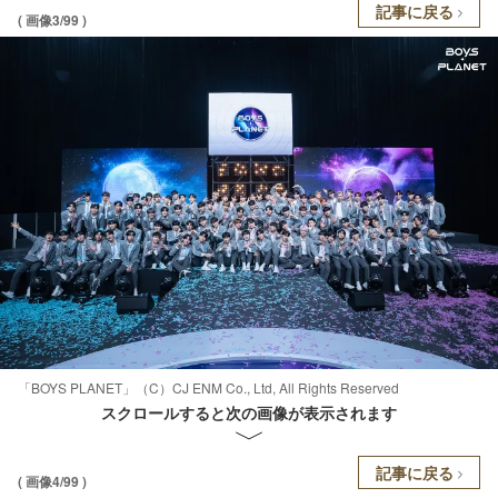
記事に戻る
( 画像3/99 )
「BOYS PLANET」（C）CJ ENM Co., Ltd, All Rights Reserved
スクロールすると次の画像が表示されます
記事に戻る
( 画像4/99 )