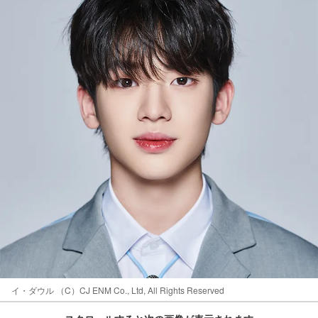
イ・ダウル （C）CJ ENM Co., Ltd, All Rights Reserved