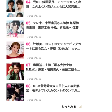
04
元ME:I飯田栞月、ミュージカル初出
演「この上ない喜びとともに大変光栄」
4年ぶり上演「ファントム」城田優らキ
ャスト発表
モデルプレス
05
テレ東、東野圭吾さん追悼 亀梨和
也主演「東野圭吾 手紙」再放送へ 佐藤隆
太・本田翼・中村倫也ら出演
モデルプレス
06
辻希美、コストコでショッピングカ
ートに座る次女・夢空（ゆめあ）ちゃん
の姿公開「乗りこなしてる感じが可愛す
ぎ」「成長を感じる」の声
モデルプレス
07
織田裕二主演「踊る大捜査線
N.E.W.」趣里・増田貴久・佐藤二朗ら新
メンバー紹介映像解禁 各キャラクター象
徴する“謎のキーワード”も
モデルプレス
08
M!LK曽野舜太＆吉田仁人の表紙解
禁「モデルプレスカウントダウンマガジ
ン」巻頭に登場
モデルプレス
もっとみる