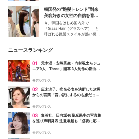
公開。モデルプレスでは、“大のミ
韓国発の“艶髪トレンド”到来
ニオン好き”という共通点を持つモ
デルの宮城舞と島村雄大の特別対
美容好きの女性の自信を育む
談をお届け！それぞれの視点か
「ヘアケア事情」って？
今、韓国をはじめ国内外で
ら、今作ならではの魅力や予想外
「Glass Hair（グラスヘア）」と
の感動をもたらす奥深いストーリ
呼ばれる艶髪スタイルが熱い視線
ーについて熱く語り合ってもらっ
を集めています。メイクやファッ
た。
ションの完成度を高めるベースと
ニュースランキング
して、“髪そのものの美しさ”に改
めて注目する人が増えている様
子。今回は、そんな憧れの艶やか
01
元木湧・安嶋秀生・内村颯太らジュ
な髪を日常で叶える、美容好きの
ニア9人「Three」開幕 3人制作の新曲＆
女性たちのヘアケア事情を紹介し
手描きセットに込めた想い「もっと前に
ます。
進んで夢を掴みたい」【ゲネプロレポ】
モデルプレス
02
広末涼子、病名公表を決断した次男
からの言葉「言い訳にするのも嫌だっ
た」「言うべきか迷った」
モデルプレス
03
集英社、日向坂46藤嶌果歩の写真集
を巡り声明発表 注意喚起も「必要に応じ
て法的措置を含む対応を検討」
モデルプレス