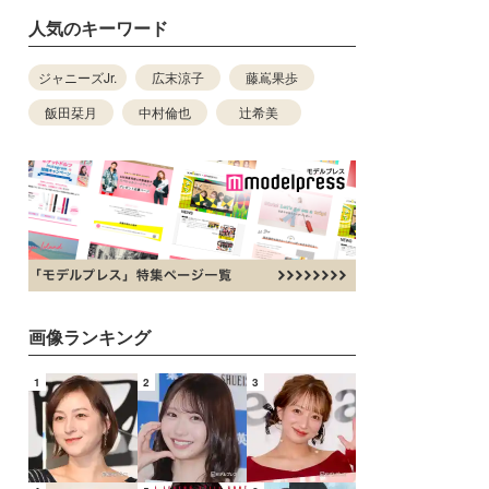
人気のキーワード
ジャニーズJr.
広末涼子
藤嶌果歩
飯田栞月
中村倫也
辻希美
画像ランキング
1
2
3