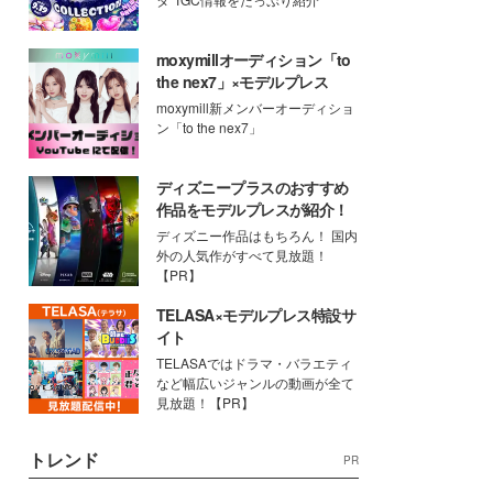
moxymillオーディション「to
the nex7」×モデルプレス
moxymill新メンバーオーディショ
ン「to the nex7」
ディズニープラスのおすすめ
作品をモデルプレスが紹介！
ディズニー作品はもちろん！ 国内
外の人気作がすべて見放題！
【PR】
TELASA×モデルプレス特設サ
イト
TELASAではドラマ・バラエティ
など幅広いジャンルの動画が全て
見放題！【PR】
トレンド
PR