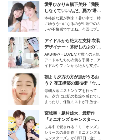
愛甲ひかり＆橋下美好「我慢
しなくていいんだ」夏の“暑さ
対策”の新しい選択肢とは？
本格的な夏が到来！暑い中で、特
にゆううつになるのが生理中のム
レや不快感ですよね。今回はプラ
イベートでも仲良しで旅行好きな
アイドルから絶大な支持 衣装
モデル・愛甲ひかりさんと橋下美
好さんを迎えて本音で女子会トー
デザイナー・茅野しのぶの“可
ク。猛暑のお出かけを快適に過ご
愛い”を作る美学＜「シチズン
AKB48や＝LOVEなど数々の人気
すヒントや、2人が感動した夏の
クロスシー」インタビュー＞
アイドルたちの衣装を手掛け、ア
生理の新常識にも迫りました。
イドルやファンから絶大な支持を
得る、株式会社オサレカンパニー
朝より夕方の方が肌がうるお
取締役兼クリエイティブディレク
ター・茅野しのぶ。一人ひとりの
う？ 花王構築の新技術「ウォ
個性に寄り添い、魅力を引き出す
ーターキャプチャリングスキ
毎朝入念にスキンケアを行って
衣装作りは、多くの女性たちに勇
ン（捕水肌）」がスキンケア
も、夕方には肌の乾燥を感じてし
気と自信を与え続けている。
の常識を変える予感
まったり、保湿ミストが手放せな
いという読者も多いのでは？そん
宮城舞・島村雄大、最新作
な美容の常識を大きく変える可能
性を秘めた、革新的な「Water
『ミニオンズ＆モンスター
Capturing Skin（ウォーターキャ
ズ』の魅力熱弁 ハチャメチャ
世界中で愛される「ミニオンズ」
プチャリングスキン：捕水肌）」
だけじゃない“友情と絆”に感
シリーズの最新作『ミニオンズ＆
技術を、花王が構築した。
動
モンスターズ』が8月7日（金）に