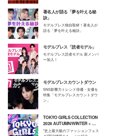
著名人が語る「夢を叶える秘
訣」
モデルプレス独自取材！著名人が
語る「夢を叶える秘訣」
モデルプレス「読者モデル」
モデルプレス読者モデル 新メンバ
ー加入！
モデルプレスカウントダウン
SNS影響力トレンド俳優・女優を
特集「モデルプレスカウントダウ
ン」
TOKYO GIRLS COLLECTION
2026 AUTUMN/WINTER × モ
デルプレス
"史上最大級のファッションフェス
タ"TGC情報をたっぷり紹介