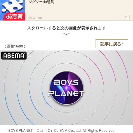
ジグソーde懸賞
PR
Ohte, Inc.
スクロールすると次の画像が表示されます
記事に戻る
( 画像16/99 )
「BOYS PLANET」ロゴ （C）CJ ENM Co., Ltd, All Rights Reserved