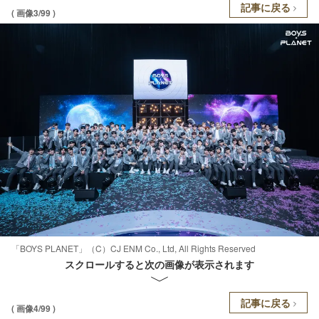
記事に戻る
( 画像3/99 )
「BOYS PLANET」（C）CJ ENM Co., Ltd, All Rights Reserved
スクロールすると次の画像が表示されます
記事に戻る
( 画像4/99 )