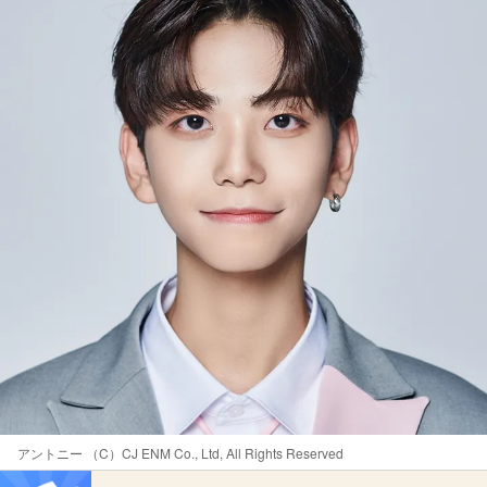
アントニー （C）CJ ENM Co., Ltd, All Rights Reserved