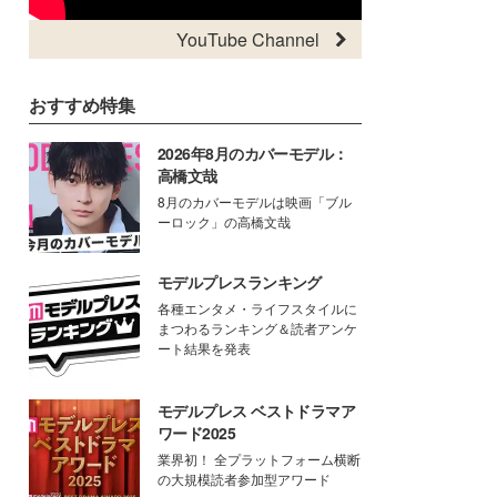
YouTube Channel
おすすめ特集
2026年8月のカバーモデル：
高橋文哉
8月のカバーモデルは映画「ブル
ーロック」の高橋文哉
モデルプレスランキング
各種エンタメ・ライフスタイルに
まつわるランキング＆読者アンケ
ート結果を発表
モデルプレス ベストドラマア
ワード2025
業界初！ 全プラットフォーム横断
の大規模読者参加型アワード