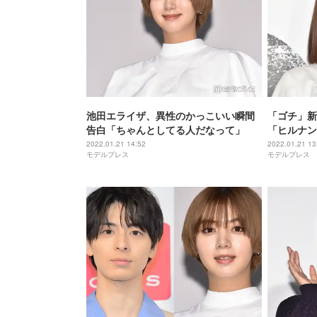
池田エライザ、異性のかっこいい瞬間
「ゴチ」新
告白「ちゃんとしてる人だなって」
「ヒルナン
目集まる「
2022.01.21 14:52
2022.01.21 13
モデルプレス
モデルプレス