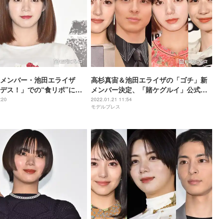
メンバー・池田エライザ
高杉真宙＆池田エライザの「ゴチ」新
デス！」での“食リポ”に注
メンバー決定、「賭ケグルイ」公式＆
完璧」「上手」
出演者が反応
:20
2022.01.21 11:54
モデルプレス