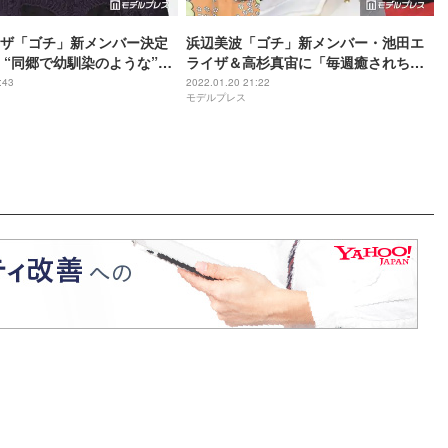
ザ「ゴチ」新メンバー決定
浜辺美波「ゴチ」新メンバー・池田エ
 “同郷で幼馴染のような”高
ライザ＆高杉真宙に「毎週癒されちゃ
精一杯頑張ります」
う」“賭ケグルイ”で共演
:43
2022.01.20 21:22
モデルプレス