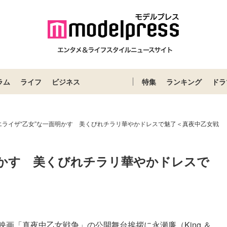
ラム
ライフ
ビジネス
特集
ランキング
ドラ
エライザ“乙女”な一面明かす 美くびれチラリ華やかドレスで魅了＜真夜中乙女戦
明かす　美くびれチラリ華やかドレスで
画「真夜中乙女戦争」の公開舞台挨拶に永瀬廉（King ＆...