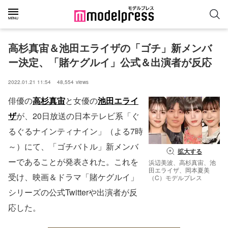
高杉真宙＆池田エライザの「ゴチ」新メンバ
ー決定、「賭ケグルイ」公式＆出演者が反応
2022.01.21 11:54
48,554
views
俳優の
高杉真宙
と女優の
池田エライ
ザ
が、20日放送の日本テレビ系「ぐ
るぐるナインティナイン」（よる7時
～）にて、「ゴチバトル」新メンバ
拡大する
ーであることが発表された。これを
浜辺美波、高杉真宙、池
田エライザ、岡本夏美
受け、映画＆ドラマ「賭ケグルイ」
（C）モデルプレス
シリーズの公式Twitterや出演者が反
応した。