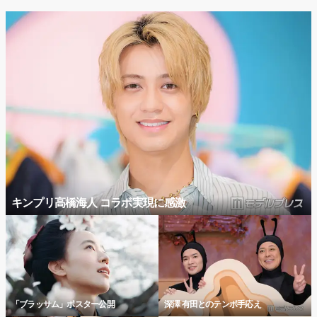
キンプリ高橋海人 コラボ実現に感激
「ブラッサム」ポスター公開
深澤 有田とのテンポ手応え