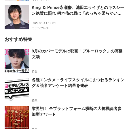
King ＆ Prince永瀬廉、池田エライザとのキスシー
ン絶賛に照れ 柄本佑の唇は「めっちゃ柔らかい」
＜真夜中乙女戦争＞
2022.01.14 18:24
モデルプレス
おすすめ特集
8月のカバーモデルは映画「ブルーロック」の高橋
文哉
特集
各種エンタメ・ライフスタイルにまつわるランキン
グ＆読者アンケート結果を発表
特集
業界初！ 全プラットフォーム横断の大規模読者参
加型アワード