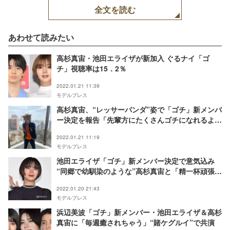
全文を読む
あわせて読みたい
高杉真宙・池田エライザが新加入 ぐるナイ「ゴ
チ」視聴率は15．2％
2022.01.21 11:39
モデルプレス
高杉真宙、“レッサーパンダ”姿で「ゴチ」新メンバ
ー決定を報告「先輩方にたくさんゴチになれるよう
に」
2022.01.21 11:19
モデルプレス
池田エライザ「ゴチ」新メンバー決定で意気込み
“同郷で幼馴染のような”高杉真宙と「精一杯頑張り
ます」
2022.01.20 21:43
モデルプレス
浜辺美波「ゴチ」新メンバー・池田エライザ＆高杉
真宙に「毎週癒されちゃう」“賭ケグルイ”で共演