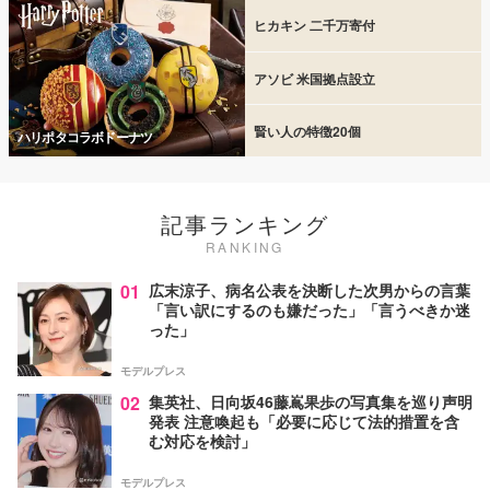
ヒカキン 二千万寄付
アソビ 米国拠点設立
賢い人の特徴20個
ハリポタコラボドーナツ
記事ランキング
RANKING
01
広末涼子、病名公表を決断した次男からの言葉
「言い訳にするのも嫌だった」「言うべきか迷
った」
モデルプレス
02
集英社、日向坂46藤嶌果歩の写真集を巡り声明
発表 注意喚起も「必要に応じて法的措置を含
む対応を検討」
モデルプレス