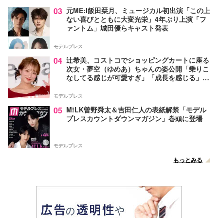
03
元ME:I飯田栞月、ミュージカル初出演「この上
ない喜びとともに大変光栄」4年ぶり上演「フ
ァントム」城田優らキャスト発表
モデルプレス
04
辻希美、コストコでショッピングカートに座る
次女・夢空（ゆめあ）ちゃんの姿公開「乗りこ
なしてる感じが可愛すぎ」「成長を感じる」の
声
モデルプレス
05
M!LK曽野舜太＆吉田仁人の表紙解禁「モデル
プレスカウントダウンマガジン」巻頭に登場
モデルプレス
もっとみる