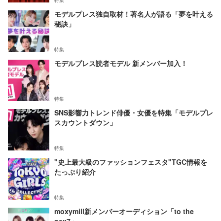
特集
モデルプレス独自取材！著名人が語る「夢を叶える
秘訣」
特集
モデルプレス読者モデル 新メンバー加入！
特集
SNS影響力トレンド俳優・女優を特集「モデルプレ
スカウントダウン」
特集
"史上最大級のファッションフェスタ"TGC情報を
たっぷり紹介
特集
moxymill新メンバーオーディション「to the