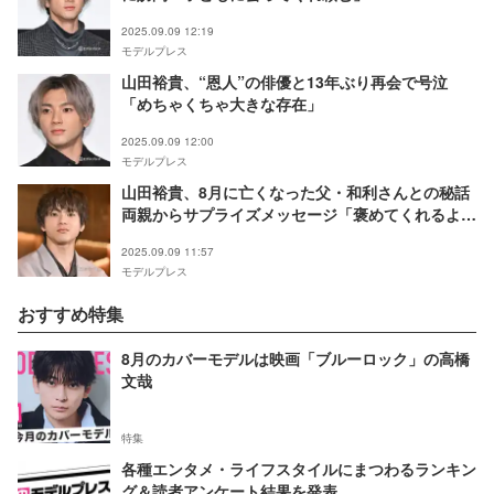
2025.09.09 12:19
モデルプレス
山田裕貴、“恩人”の俳優と13年ぶり再会で号泣
「めちゃくちゃ大きな存在」
2025.09.09 12:00
モデルプレス
山田裕貴、8月に亡くなった父・和利さんとの秘話
両親からサプライズメッセージ「褒めてくれるよう
になった」
2025.09.09 11:57
モデルプレス
おすすめ特集
8月のカバーモデルは映画「ブルーロック」の高橋
文哉
特集
各種エンタメ・ライフスタイルにまつわるランキン
グ＆読者アンケート結果を発表