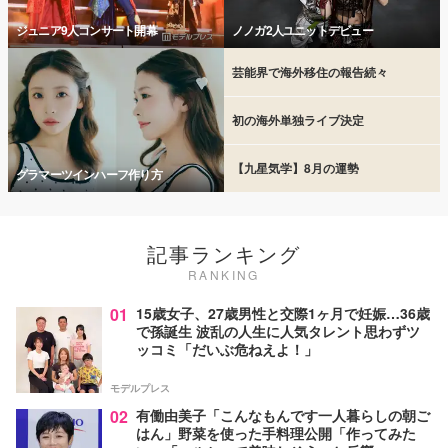
ジュニア9人コンサート開幕
ノノガ2人ユニットデビュー
芸能界で海外移住の報告続々
初の海外単独ライブ決定
【九星気学】8月の運勢
グラマーツインハーフ作り方
記事ランキング
RANKING
01
15歳女子、27歳男性と交際1ヶ月で妊娠…36歳
で孫誕生 波乱の人生に人気タレント思わずツ
ッコミ「だいぶ危ねえよ！」
モデルプレス
02
有働由美子「こんなもんです一人暮らしの朝ご
はん」野菜を使った手料理公開「作ってみた