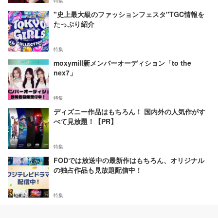
特集
"史上最大級のファッションフェスタ"TGC情報を
たっぷり紹介
特集
moxymill新メンバーオーディション「to the
nex7」
特集
ディズニー作品はもちろん！ 国内外の人気作がす
べて見放題！【PR】
特集
FODでは放送中の最新作はもちろん、オリジナル
の独占作品も見放題配信中！
特集