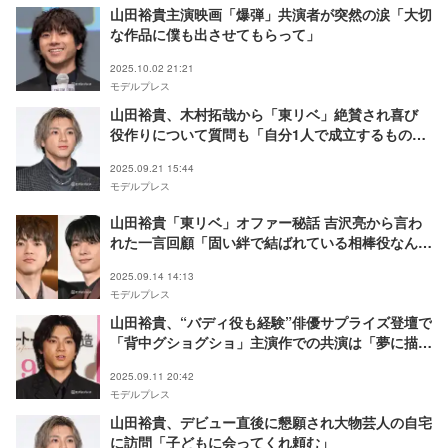
山田裕貴主演映画「爆弾」共演者が突然の涙「大切
な作品に僕も出させてもらって」
2025.10.02 21:21
モデルプレス
山田裕貴、木村拓哉から「東リベ」絶賛され喜び
役作りについて質問も「自分1人で成立するものは
1つもない」
2025.09.21 15:44
モデルプレス
山田裕貴「東リベ」オファー秘話 吉沢亮から言わ
れた一言回顧「固い絆で結ばれている相棒役なん
で」
2025.09.14 14:13
モデルプレス
山田裕貴、“バディ役も経験”俳優サプライズ登壇で
「背中グショグショ」主演作での共演は「夢に描い
ていた」【ベートーヴェン捏造】
2025.09.11 20:42
モデルプレス
山田裕貴、デビュー直後に懇願され大物芸人の自宅
に訪問「子どもに会ってくれ頼む」