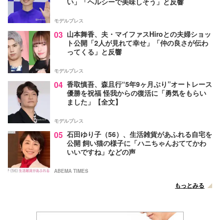
い」「ヘルシーで美味しそう」と反響
モデルプレス
03
山本舞香、夫・マイファスHiroとの夫婦ショッ
ト公開「2人が見れて幸せ」「仲の良さが伝わ
ってくる」と反響
モデルプレス
04
香取慎吾、森且行“5年9ヶ月ぶり”オートレース
優勝を祝福 怪我からの復活に「勇気をもらい
ました」【全文】
モデルプレス
05
石田ゆり子（56）、生活雑貨があふれる自宅を
公開 飼い猫の様子に「ハニちゃんおててかわ
いいですね」などの声
ABEMA TIMES
もっとみる