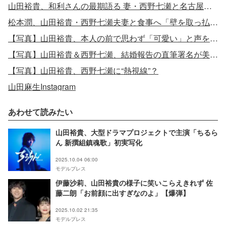
山田裕貴、和利さんの最期語る 妻・西野七瀬と名古屋へ駆けつける
松本潤、山田裕貴・西野七瀬夫妻と食事へ「壁を取っ払うまでにはもうちょっと時間かかりそう」
【写真】山田裕貴、本人の前で思わず「可愛い」と声を漏らした女優
【写真】山田裕貴＆西野七瀬、結婚報告の直筆署名が美文字と話題
【写真】山田裕貴、西野七瀬に“熱視線”？
山田麻生Instagram
あわせて読みたい
山田裕貴、大型ドラマプロジェクトで主演「ちるら
ん 新撰組鎮魂歌」初実写化
2025.10.04 06:00
モデルプレス
伊藤沙莉、山田裕貴の様子に笑いこらえきれず 佐
藤二朗「お前顔に出すぎなのよ」【爆弾】
2025.10.02 21:35
モデルプレス