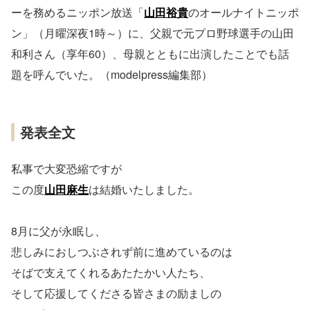
ーを務めるニッポン放送「
山田裕貴
のオールナイトニッポ
ン」（月曜深夜1時～）に、父親で元プロ野球選手の山田
和利さん（享年60）、母親とともに出演したことでも話
題を呼んでいた。（modelpress編集部）
発表全文
私事で大変恐縮ですが
この度
山田麻生
は結婚いたしました。
8月に父が永眠し、
悲しみにおしつぶされず前に進めているのは
そばで支えてくれるあたたかい人たち、
そして応援してくださる皆さまの励ましの