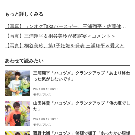
もっと詳しくみる
【写真】ワンオクTakaバースデー、三浦翔平・佐藤健ら豪華集結ショットに反響
【写真】三浦翔平＆桐谷美玲が披露宴＜コメント＞
【写真】桐谷美玲、第1子妊娠を発表 三浦翔平＆愛犬との3ショットで報告
あわせて読みたい
三浦翔平「ハコヅメ」クランクアップ「あまり終わ
った気がしないです」
2021.09.13 06:00
モデルプレス
山田裕貴「ハコヅメ」クランクアップ「俺の夏でし
た」
2021.09.12 18:00
モデルプレス
西野七瀬「ハコヅメ」笑顔で撮了「あったかい現場