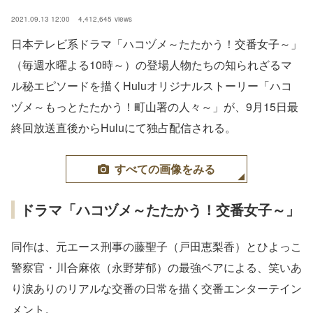
2021.09.13 12:00
4,412,645
views
日本テレビ系ドラマ「ハコヅメ～たたかう！交番女子～」
（毎週水曜よる10時～）の登場人物たちの知られざるマ
ル秘エピソードを描くHuluオリジナルストーリー「ハコ
ヅメ～もっとたたかう！町山署の人々～」が、9月15日最
終回放送直後からHuluにて独占配信される。
すべての画像をみる
ドラマ「ハコヅメ～たたかう！交番女子～」
同作は、元エース刑事の藤聖子（戸田恵梨香）とひよっこ
警察官・川合麻依（永野芽郁）の最強ペアによる、笑いあ
り涙ありのリアルな交番の日常を描く交番エンターテイン
メント。