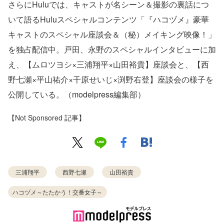
さらにHuluでは、キャストが名シーン＆撮影の裏話につ
いて語るHuluスペシャルコンテンツ「『ハコヅメ』豪華
キャストのスペシャル座談会＆（秘）メイキング映像！」
を独占配信中。戸田、永野のスペシャルインタビューに加
え、【ムロツヨシ×三浦翔平×山田裕貴】座談会と、【西
野七瀬×平山祐介×千原せいじ×渕野右登】座談会の様子を
公開している。（modelpress編集部）
【Not Sponsored 記事】
三浦翔平
西野七瀬
山田裕貴
ハコヅメ～たたかう！交番女子～