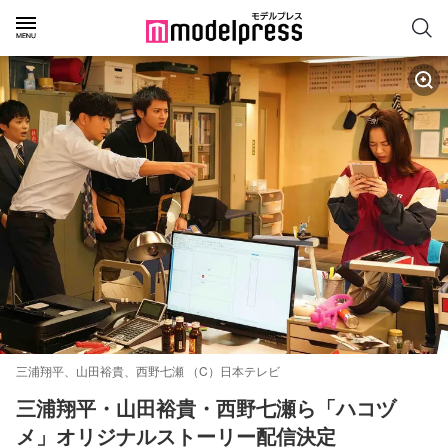
三浦翔平、山田裕貴、西野七瀬 （C）日本テレビ
三浦翔平・山田裕貴・西野七瀬ら「ハコヅ
メ」オリジナルストーリー配信決定