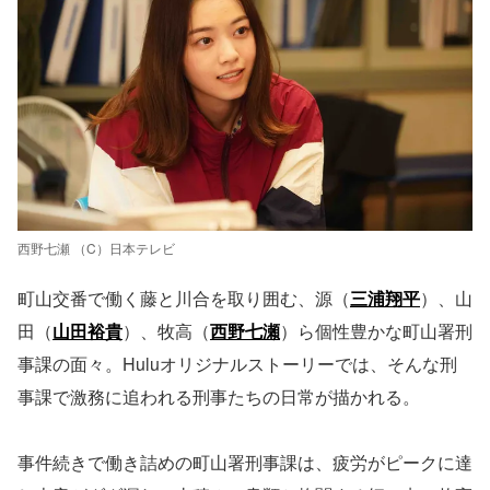
西野七瀬 （C）日本テレビ
町山交番で働く藤と川合を取り囲む、源（
三浦翔平
）、山
田（
山田裕貴
）、牧高（
西野七瀬
）ら個性豊かな町山署刑
事課の面々。Huluオリジナルストーリーでは、そんな刑
事課で激務に追われる刑事たちの日常が描かれる。
事件続きで働き詰めの町山署刑事課は、疲労がピークに達