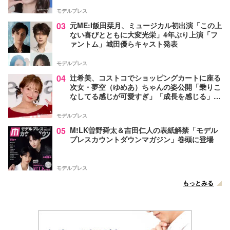
モデルプレス
03
元ME:I飯田栞月、ミュージカル初出演「この上
ない喜びとともに大変光栄」4年ぶり上演「フ
ァントム」城田優らキャスト発表
モデルプレス
04
辻希美、コストコでショッピングカートに座る
次女・夢空（ゆめあ）ちゃんの姿公開「乗りこ
なしてる感じが可愛すぎ」「成長を感じる」の
声
モデルプレス
05
M!LK曽野舜太＆吉田仁人の表紙解禁「モデル
プレスカウントダウンマガジン」巻頭に登場
モデルプレス
もっとみる