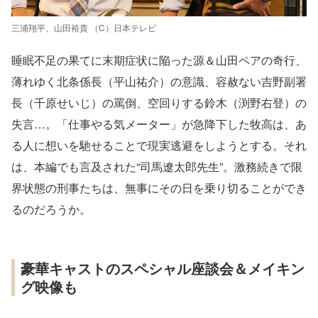
三浦翔平、山田裕貴 （C）日本テレビ
睡眠不足の果てに末期症状に陥った源＆山田ペアの奇行、
薄れゆく北条係長（平山祐介）の意識、容赦ない吉野副署
長（千原せいじ）の罵倒、空回りする鈴木（渕野右登）の
失言…。「仕事やる気メーター」が急降下した牧高は、あ
る人に想いを馳せることで現実逃避をしようとする。それ
は、本編でも言及された“司馬遼太郎先生”。激務続きで限
界状態の刑事たちは、無事にその日を乗り切ることができ
るのだろうか。
豪華キャストのスペシャル座談会＆メイキン
グ映像も