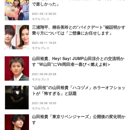
で楽しかった」
2021.09.12 06:00
モデルプレス
三浦翔平、桐谷美玲との“バイクデート”秘話明かす
乗り方については「ご想像にお任せします」
2021.09.11 19:23
モデルプレス
山田裕貴、Hey! Say! JUMP山田涼介との交流明か
す “W山田”にV6岡田准一喜び＜燃えよ剣＞
2021.09.09 20:28
モデルプレス
“山田役”の山田裕貴「ハコヅメ」ホラーオフショッ
トが「怖すぎる」と話題
2021.09.08 18:30
モデルプレス
山田裕貴「東京リベンジャーズ」公開後の変化明か
す