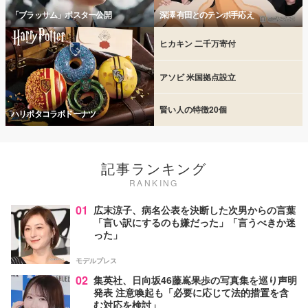
「ブラッサム」ポスター公開
深澤 有田とのテンポ手応え
ヒカキン 二千万寄付
アソビ 米国拠点設立
賢い人の特徴20個
ハリポタコラボドーナツ
記事ランキング
RANKING
01
広末涼子、病名公表を決断した次男からの言葉
「言い訳にするのも嫌だった」「言うべきか迷
った」
モデルプレス
02
集英社、日向坂46藤嶌果歩の写真集を巡り声明
発表 注意喚起も「必要に応じて法的措置を含
む対応を検討」