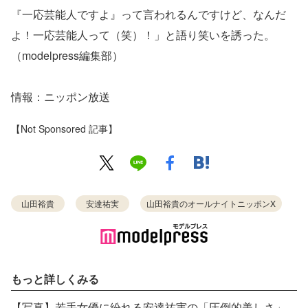
『一応芸能人ですよ』って言われるんですけど、なんだ
よ！一応芸能人って（笑）！」と語り笑いを誘った。
（modelpress編集部）
情報：ニッポン放送
【Not Sponsored 記事】
山田裕貴
安達祐実
山田裕貴のオールナイトニッポンX
もっと詳しくみる
【写真】若手女優に紛れる安達祐実の「圧倒的美しさ」が話題