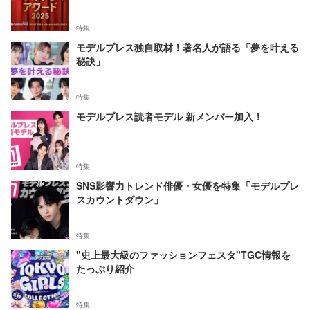
特集
モデルプレス独自取材！著名人が語る「夢を叶える
秘訣」
特集
モデルプレス読者モデル 新メンバー加入！
特集
SNS影響力トレンド俳優・女優を特集「モデルプレ
スカウントダウン」
特集
"史上最大級のファッションフェスタ"TGC情報を
たっぷり紹介
特集