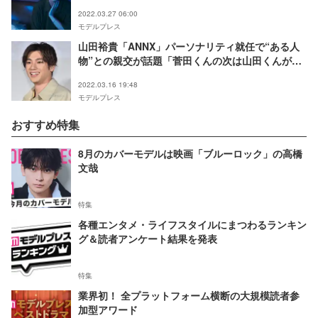
2022.03.27 06:00
モデルプレス
山田裕貴「ANNX」パーソナリティ就任で“ある人
物”との親交が話題「菅田くんの次は山田くんが」
「繋がりがすごい」
2022.03.16 19:48
モデルプレス
おすすめ特集
8月のカバーモデルは映画「ブルーロック」の高橋
文哉
特集
各種エンタメ・ライフスタイルにまつわるランキン
グ＆読者アンケート結果を発表
特集
業界初！ 全プラットフォーム横断の大規模読者参
加型アワード