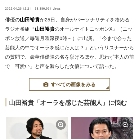
2022.04.26 12:21
38,386,961
views
俳優の
山田裕貴
が25日、自身がパーソナリティを務める
ラジオ番組『
山田裕貴
のオールナイトニッポンX』（ニッ
ポン放送／毎週月曜深夜0時～）に出演。「今まで会った
芸能人の中でオーラを感じた人は？」というリスナーから
の質問で、豪華俳優陣の名を挙げるほか、思わず本人の前
で「可愛い」と声を漏らした女優について語った。
すべての画像をみる
山田裕貴「オーラを感じた芸能人」に悩む