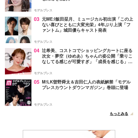
モデルプレス
03
元ME:I飯田栞月、ミュージカル初出演「この上
ない喜びとともに大変光栄」4年ぶり上演「フ
ァントム」城田優らキャスト発表
モデルプレス
04
辻希美、コストコでショッピングカートに座る
次女・夢空（ゆめあ）ちゃんの姿公開「乗りこ
なしてる感じが可愛すぎ」「成長を感じる」の
声
モデルプレス
05
M!LK曽野舜太＆吉田仁人の表紙解禁「モデル
プレスカウントダウンマガジン」巻頭に登場
モデルプレス
もっとみる