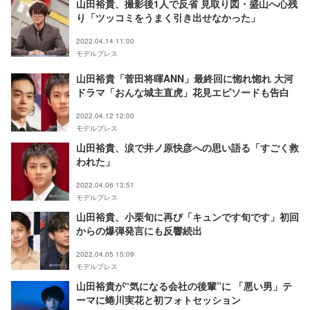
山田裕貴、撮影後1人で反省 見取り図・盛山へ心残
り「ツッコミをうまく引き出せなかった」
2022.04.14 11:00
モデルプレス
山田裕貴「菅田将暉ANN」最終回に惚れ惚れ 大河
ドラマ「おんな城主直虎」花見エピソードも告白
2022.04.12 12:00
モデルプレス
山田裕貴、涙で井ノ原快彦への思い語る「すごく救
われた」
2022.04.06 13:51
モデルプレス
山田裕貴、小栗旬に再び「キュンです旬です」初回
からの爆弾発言にも反響続出
2022.04.05 15:09
モデルプレス
山田裕貴が“気になる会社の後輩”に 「悪い男」テ
ーマに蜷川実花と初フォトセッション