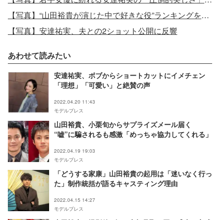
【写真】“山田裕貴が演じた中で好きな役”ランキングを発表
【写真】安達祐実、夫との2ショット公開に反響
あわせて読みたい
安達祐実、ボブからショートカットにイメチェン
「理想」「可愛い」と絶賛の声
2022.04.20 11:43
モデルプレス
山田裕貴、小栗旬からサプライズメール届く
“嘘”に騙されるも感激「めっちゃ協力してくれる」
2022.04.19 19:03
モデルプレス
「どうする家康」山田裕貴の起用は「迷いなく行っ
た」制作統括が語るキャスティング理由
2022.04.15 14:27
モデルプレス