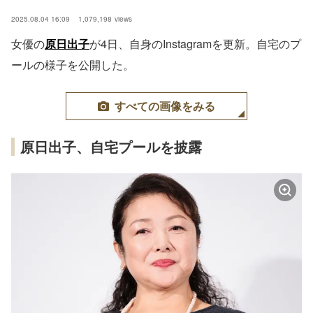
2025.08.04 16:09
1,079,198
views
女優の
原日出子
が4日、自身のInstagramを更新。自宅のプ
ールの様子を公開した。
すべての画像をみる
原日出子、自宅プールを披露