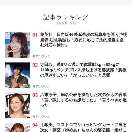
記事ランキング
RANKING
01
集英社、日向坂46藤嶌果歩の写真集を巡り声明
発表 注意喚起も「必要に応じて法的措置を含
む対応を検討」
モデルプレス
02
寺田心、週6ジム通いで体重62kg→82kgに
110kgのベンチプレス持ち上げる姿披露「胸板
の厚みすごい」「かっこいい」と反響
モデルプレス
03
広末涼子、病名公表を決断した次男からの言葉
「言い訳にするのも嫌だった」「言うべきか迷
った」
モデルプレス
04
辻希美、コストコでショッピングカートに座る
次女・夢空（ゆめあ）ちゃんの姿公開「乗りこ