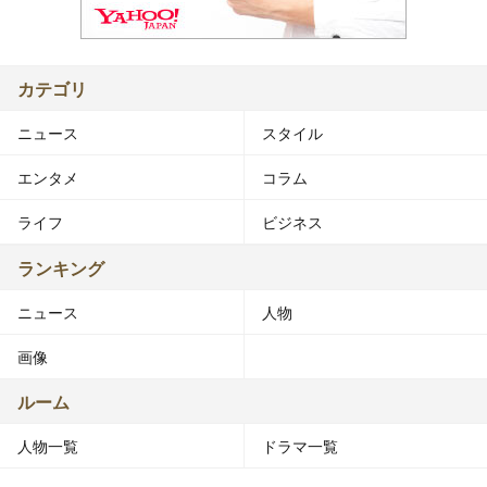
カテゴリ
ニュース
スタイル
エンタメ
コラム
ライフ
ビジネス
ランキング
ニュース
人物
画像
ルーム
人物一覧
ドラマ一覧