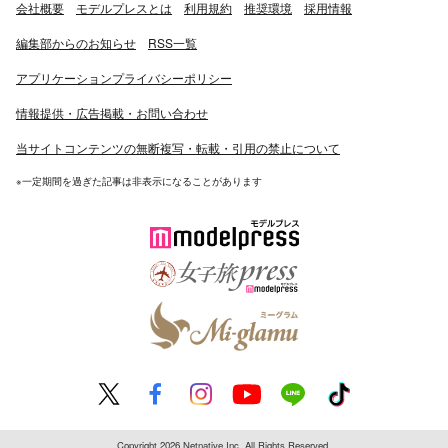
会社概要
モデルプレスとは
利用規約
推奨環境
採用情報
編集部からのお知らせ
RSS一覧
アプリケーションプライバシーポリシー
情報提供・広告掲載・お問い合わせ
当サイトコンテンツの無断複写・転載・引用の禁止について
※一定期間を過ぎた記事は非表示になることがあります
Copyright 2026 Netnative Inc. All Rights Reserved.