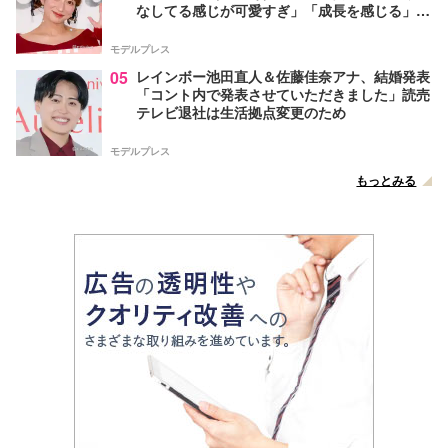
なしてる感じが可愛すぎ」「成長を感じる」の
声
モデルプレス
05
レインボー池田直人＆佐藤佳奈アナ、結婚発表
「コント内で発表させていただきました」読売
テレビ退社は生活拠点変更のため
モデルプレス
もっとみる