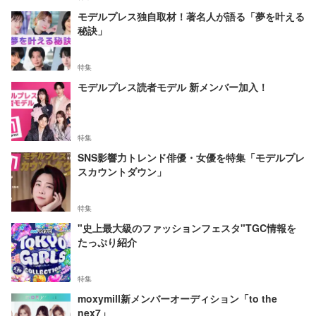
モデルプレス独自取材！著名人が語る「夢を叶える
秘訣」
特集
モデルプレス読者モデル 新メンバー加入！
特集
SNS影響力トレンド俳優・女優を特集「モデルプレ
スカウントダウン」
特集
"史上最大級のファッションフェスタ"TGC情報を
たっぷり紹介
特集
moxymill新メンバーオーディション「to the
nex7」