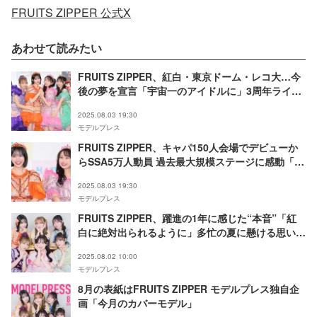
FRUITS ZIPPER 公式X
あわせて読みたい
FRUITS ZIPPER、紅白・東京ドーム・レコ大…今
後の夢を宣言「宇宙一のアイドルに」3周年ライブ
で初の東京ドーム公演決定も発表【囲み取材】
2025.08.03 19:30
モデルプレス
FRUITS ZIPPER、キャパ150人会場でデビューか
らSSA5万人動員 過去最大規模ステージに感動「集
大成のようなものが見せられた」【囲み取材】
2025.08.03 19:30
モデルプレス
FRUITS ZIPPER、躍進の1年に感じた“本音”「紅
白に絶対出られるように」多忙の夏に懸ける思いと
は
2025.08.02 10:00
モデルプレス
8月の表紙はFRUITS ZIPPER モデルプレス独自企
画「今月のカバーモデル」