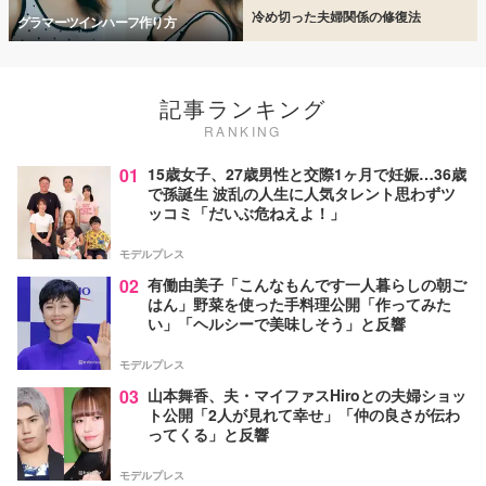
冷め切った夫婦関係の修復法
グラマーツインハーフ作り方
記事ランキング
RANKING
01
15歳女子、27歳男性と交際1ヶ月で妊娠…36歳
で孫誕生 波乱の人生に人気タレント思わずツ
ッコミ「だいぶ危ねえよ！」
モデルプレス
02
有働由美子「こんなもんです一人暮らしの朝ご
はん」野菜を使った手料理公開「作ってみた
い」「ヘルシーで美味しそう」と反響
モデルプレス
03
山本舞香、夫・マイファスHiroとの夫婦ショッ
ト公開「2人が見れて幸せ」「仲の良さが伝わ
ってくる」と反響
モデルプレス