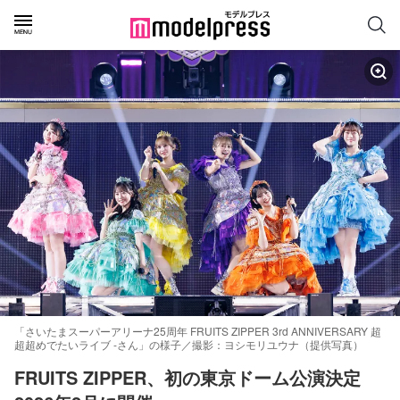
「さいたまスーパーアリーナ25周年 FRUITS ZIPPER 3rd ANNIVERSARY 超
超超めでたいライブ -さん」の様子／撮影：ヨシモリユウナ（提供写真）
FRUITS ZIPPER、初の東京ドーム公演決定 