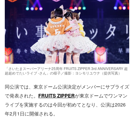
「さいたまスーパーアリーナ25周年 FRUITS ZIPPER 3rd ANNIVERSARY 超
超超めでたいライブ -さん」の様子／撮影：ヨシモリユウナ（提供写真）
同公演では、東京ドーム公演決定がメンバーにサプライズ
で発表された。
FRUITS ZIPPER
が東京ドームでワンマン
ライブを実施するのは今回が初めてとなり、公演は2026
年2月1日に開催される。