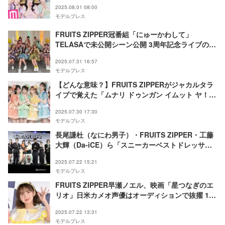
2025.08.01 08:00
モデルプレス
FRUITS ZIPPER冠番組「にゅーかわして」
TELASAで未公開シーン公開 3周年記念ライブの独
占生配信＆アーカイブ配信も決定
2025.07.31 16:57
モデルプレス
【どんな意味？】FRUITS ZIPPERがジャカルタラ
イブで覚えた「ムナリ ドゥンガン イムット ヤ！」
「マナスワラニャー！」
2025.07.30 17:30
モデルプレス
長尾謙杜（なにわ男子）・FRUITS ZIPPER・工藤
大輝（Da-iCE）ら「スニーカーベストドレッサー
賞」受賞 大物芸人が2年連続で殿堂入り【全部門一
2025.07.22 15:21
覧】
モデルプレス
FRUITS ZIPPER早瀬ノエル、映画「星つなぎのエ
リオ」日米カメオ声優はオーディションで抜擢 1人
でのアフレコ初体験語る「緊張した」
2025.07.22 13:31
モデルプレス