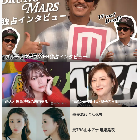
ブルーノマーズWEB独占インタビュー
恋人と破局 決断の理由語る
病名公表決断した息子の言葉
寿美花代さん死去
元TBS山本アナ 離婚発表