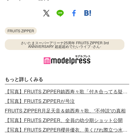
FRUITS ZIPPER
さいたまスーパーアリーナ25周年 FRUITS ZIPPER 3rd
ANNIVERSARY 超超超めでたいライブ -さん-
もっと詳しくみる
【写真】FRUITS ZIPPER鎮西寿々歌「付き合ってる疑惑」人気歌手と共演
【写真】FRUITS ZIPPERが号泣
FRUITS ZIPPER月足天音＆鎮西寿々歌、“不仲説”の真相
【写真】FRUITS ZIPPER、全員の幼少期ショット公開
【写真】FRUITS ZIPPER櫻井優衣、美くびれ際立つ水着姿