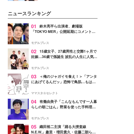
女性たちのヘアケア事情を紹介し
公開。モデルプレスでは、“大のミ
ます。
ニオン好き”という共通点を持つモ
ニュースランキング
デルの宮城舞と島村雄大の特別対
談をお届け！それぞれの視点か
ら、今作ならではの魅力や予想外
01
鈴木亮平ら出演者、劇場版
の感動をもたらす奥深いストーリ
「TOKYO MER」公開延期にコメント
ーについて熱く語り合ってもらっ
「現実のヒーローたちにチームMERから
た。
最大の敬意とエールを」
モデルプレス
02
15歳女子、27歳男性と交際1ヶ月で
妊娠…36歳で孫誕生 波乱の人生に人気タ
レント思わずツッコミ「だいぶ危ねえ
よ！」
モデルプレス
03
＜俺のジャガイモ食え！＞「アンタ
にあげてるんだッ」恐怖で鳥肌…もはや
ストーカー？【第3話まんが】
ママスタ☆セレクト
04
有働由美子「こんなもんです一人暮
らしの朝ごはん」野菜を使った手料理公
開「作ってみたい」「ヘルシーで美味し
そう」と反響
モデルプレス
05
織田裕二主演「踊る大捜査線
N.E.W.」趣里・増田貴久・佐藤二朗ら新