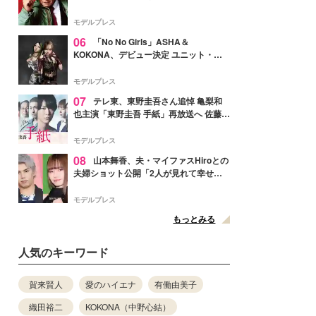
メンバー紹介映像解禁 各キャラクター象
徴する“謎のキーワード”も
モデルプレス
06
「No No Girls」ASHA＆
KOKONA、デビュー決定 ユニット・
TAKARAとしてセルフプロデュース楽曲
リリースへ
モデルプレス
07
テレ東、東野圭吾さん追悼 亀梨和
也主演「東野圭吾 手紙」再放送へ 佐藤隆
太・本田翼・中村倫也ら出演
モデルプレス
08
山本舞香、夫・マイファスHiroとの
夫婦ショット公開「2人が見れて幸せ」
「仲の良さが伝わってくる」と反響
モデルプレス
もっとみる
人気のキーワード
賀来賢人
愛のハイエナ
有働由美子
織田裕二
KOKONA（中野心結）