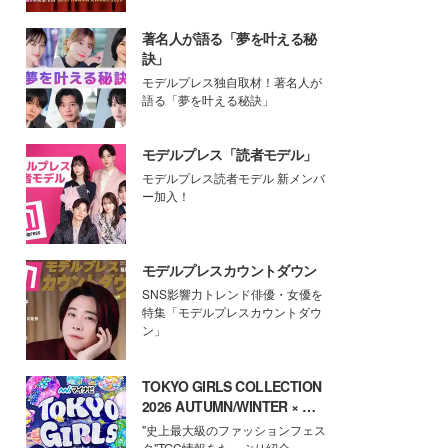
著名人が語る「夢を叶える秘
訣」
モデルプレス独自取材！著名人が
語る「夢を叶える秘訣」
モデルプレス「読者モデル」
モデルプレス読者モデル 新メンバ
ー加入！
モデルプレスカウントダウン
SNS影響力トレンド俳優・女優を
特集「モデルプレスカウントダウ
ン」
TOKYO GIRLS COLLECTION
2026 AUTUMN/WINTER × モ
デルプレス
"史上最大級のファッションフェス
タ"TGC情報をたっぷり紹介