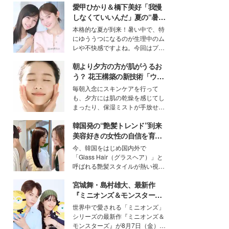
愛甲ひかり＆橋下美好「我慢
しなくていいんだ」夏の“暑さ
対策”の新しい選択肢とは？
本格的な夏が到来！暑い中で、特
にゆううつになるのが生理中のム
レや不快感ですよね。今回はプラ
イベートでも仲良しで旅行好きな
朝より夕方の方が肌がうるお
モデル・愛甲ひかりさんと橋下美
好さんを迎えて本音で女子会トー
う？ 花王構築の新技術「ウォ
ク。猛暑のお出かけを快適に過ご
ーターキャプチャリングスキ
毎朝入念にスキンケアを行って
すヒントや、2人が感動した夏の
ン（捕水肌）」がスキンケア
も、夕方には肌の乾燥を感じてし
生理の新常識にも迫りました。
の常識を変える予感
まったり、保湿ミストが手放せな
いという読者も多いのでは？そん
韓国発の“艶髪トレンド”到来
な美容の常識を大きく変える可能
性を秘めた、革新的な「Water
美容好きの女性の自信を育む
Capturing Skin（ウォーターキャ
「ヘアケア事情」って？
今、韓国をはじめ国内外で
プチャリングスキン：捕水肌）」
「Glass Hair（グラスヘア）」と
技術を、花王が構築した。
呼ばれる艶髪スタイルが熱い視線
を集めています。メイクやファッ
宮城舞・島村雄大、最新作
ションの完成度を高めるベースと
して、“髪そのものの美しさ”に改
『ミニオンズ＆モンスター
めて注目する人が増えている様
ズ』の魅力熱弁 ハチャメチャ
世界中で愛される「ミニオンズ」
子。今回は、そんな憧れの艶やか
だけじゃない“友情と絆”に感
シリーズの最新作『ミニオンズ＆
な髪を日常で叶える、美容好きの
動
モンスターズ』が8月7日（金）に