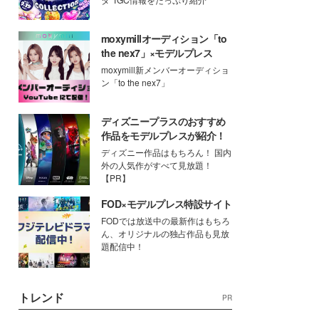
moxymillオーディション「to
the nex7」×モデルプレス
moxymill新メンバーオーディショ
ン「to the nex7」
ディズニープラスのおすすめ
作品をモデルプレスが紹介！
ディズニー作品はもちろん！ 国内
外の人気作がすべて見放題！
【PR】
FOD×モデルプレス特設サイト
FODでは放送中の最新作はもちろ
ん、オリジナルの独占作品も見放
題配信中！
トレンド
PR