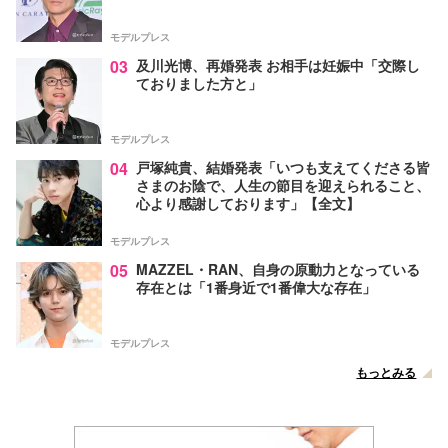
モデルプレス
03
及川光博、再婚発表 お相手は妊娠中「交際し
ておりました方と」
モデルプレス
04
戸塚純貴、結婚発表「いつも支えてくださる皆
さまのお陰で、人生の節目を迎えられること、
心より感謝しております」【全文】
モデルプレス
05
MAZZEL・RAN、自身の原動力となっている
存在とは「1番身近で1番偉大な存在」
モデルプレス
もっとみる