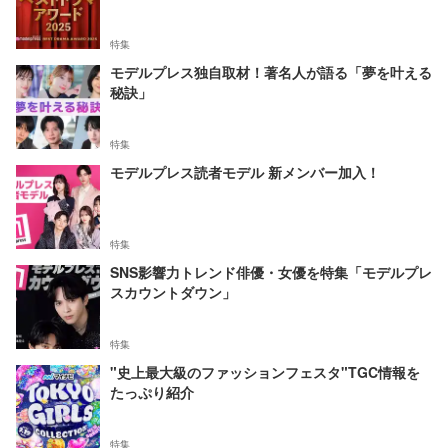
特集
モデルプレス独自取材！著名人が語る「夢を叶える
秘訣」
特集
モデルプレス読者モデル 新メンバー加入！
特集
SNS影響力トレンド俳優・女優を特集「モデルプレ
スカウントダウン」
特集
"史上最大級のファッションフェスタ"TGC情報を
たっぷり紹介
特集