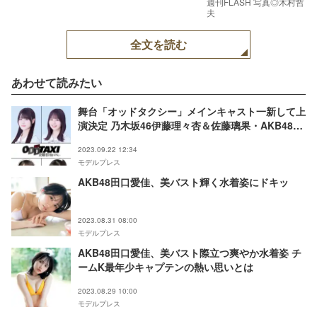
週刊FLASH 写真◎木村哲
夫
全文を読む
あわせて読みたい
舞台「オッドタクシー」メインキャスト一新して上
演決定 乃木坂46伊藤理々杏＆佐藤璃果・AKB48田
口愛佳＆行天優莉奈ら出演
2023.09.22 12:34
モデルプレス
AKB48田口愛佳、美バスト輝く水着姿にドキッ
2023.08.31 08:00
モデルプレス
AKB48田口愛佳、美バスト際立つ爽やか水着姿 チ
ームK最年少キャプテンの熱い思いとは
2023.08.29 10:00
モデルプレス