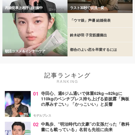
再婚発表 お相手は妊娠中
ラスト30秒で状況一変
「ウマ娘」声優 結婚発表
鈴木砂羽 子宮筋腫摘出
都合のよい恋を卒業するには
朝活コスメ＆インナーケア
記事ランキング
RANKING
01
寺田心、週6ジム通いで体重62kg→82kgに
110kgのベンチプレス持ち上げる姿披露「胸板
の厚みすごい」「かっこいい」と反響
モデルプレス
02
中島歩、“明治時代の文豪”の玄孫だった「教科
書にも載っている」名前も先祖に由来