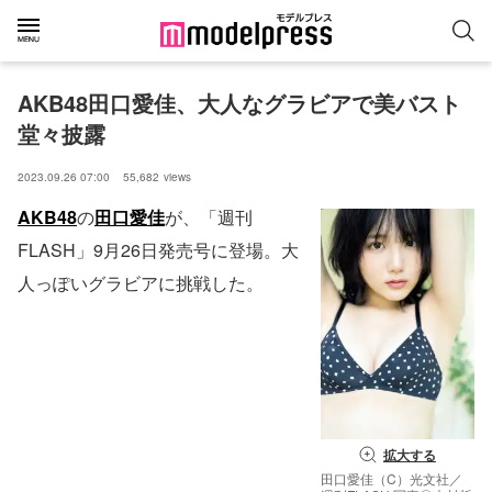
AKB48田口愛佳、大人なグラビアで美バスト
堂々披露
2023.09.26 07:00
55,682
views
AKB48
の
田口愛佳
が、「週刊
FLASH」9月26日発売号に登場。大
人っぽいグラビアに挑戦した。
拡大する
田口愛佳（C）光文社／