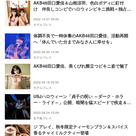
AKB48田口愛佳＆山根涼羽、色白ボディに釘付
け 仲良しコンビでハロウィンビキニ挑戦＜独占カ
ットあり＞
2022.10.07 09:00
モデルプレス
体調不良で一時休養のAKB48田口愛佳、活動再開
へ「休んでいた分までみなさんに幸せを」
2022.06.30 14:44
モデルプレス
AKB48田口愛佳、美くびれ際立つビキニ姿で魅了
2022.05.16 05:00
モデルプレス
USJハロウィーン「貞子の呪い ～ダーク・ホラ
ー・ライド～」公開、暗闇を猛スピードで疾走＆突
然の貞子に絶叫
2023.09.24 15:09
女子旅プレス
ジ アレイ、秋冬限定ティーモンブラン＆スパイス
香るチャイミルクティー登場