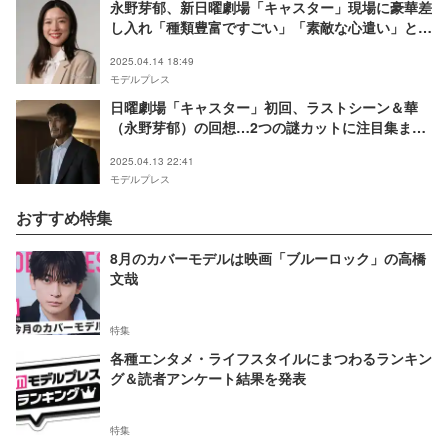
永野芽郁、新日曜劇場「キャスター」現場に豪華差
し入れ「種類豊富ですごい」「素敵な心遣い」と反
響
2025.04.14 18:49
モデルプレス
日曜劇場「キャスター」初回、ラストシーン＆華
（永野芽郁）の回想…2つの謎カットに注目集まる
「どういう意味？」「伏線になるのかな」
2025.04.13 22:41
モデルプレス
おすすめ特集
8月のカバーモデルは映画「ブルーロック」の高橋
文哉
特集
各種エンタメ・ライフスタイルにまつわるランキン
グ＆読者アンケート結果を発表
特集