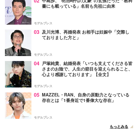
02
中島歩、“明治時代の文豪”の玄孫だった「教科
書にも載っている」名前も先祖に由来
モデルプレス
03
及川光博、再婚発表 お相手は妊娠中「交際し
ておりました方と」
モデルプレス
04
戸塚純貴、結婚発表「いつも支えてくださる皆
さまのお陰で、人生の節目を迎えられること、
心より感謝しております」【全文】
モデルプレス
05
MAZZEL・RAN、自身の原動力となっている
存在とは「1番身近で1番偉大な存在」
モデルプレス
もっとみる