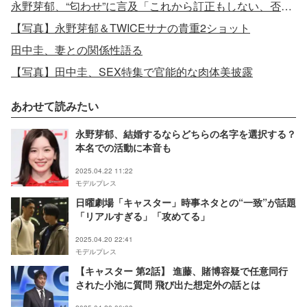
永野芽郁、“匂わせ”に言及「これから訂正もしない、否定もしない」
【写真】永野芽郁＆TWICEサナの貴重2ショット
田中圭、妻との関係性語る
【写真】田中圭、SEX特集で官能的な肉体美披露
あわせて読みたい
永野芽郁、結婚するならどちらの名字を選択する？
本名での活動に本音も
2025.04.22 11:22
モデルプレス
日曜劇場「キャスター」時事ネタとの“一致”が話題
「リアルすぎる」「攻めてる」
2025.04.20 22:41
モデルプレス
【キャスター 第2話】 進藤、賭博容疑で任意同行
された小池に質問 飛び出た想定外の話とは