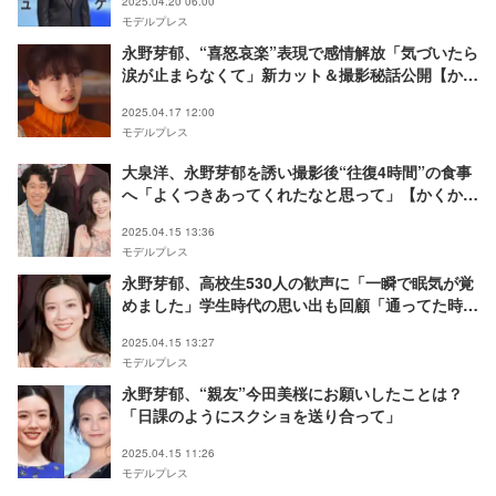
2025.04.20 06:00
モデルプレス
永野芽郁、“喜怒哀楽”表現で感情解放「気づいたら
涙が止まらなくて」新カット＆撮影秘話公開【かく
かくしかじか】
2025.04.17 12:00
モデルプレス
大泉洋、永野芽郁を誘い撮影後“往復4時間”の食事
へ「よくつきあってくれたなと思って」【かくかく
しかじか】
2025.04.15 13:36
モデルプレス
永野芽郁、高校生530人の歓声に「一瞬で眠気が覚
めました」学生時代の思い出も回顧「通ってた時に
朝ドラも撮ってたんです」【かくかくしかじか】
2025.04.15 13:27
モデルプレス
永野芽郁、“親友”今田美桜にお願いしたことは？
「日課のようにスクショを送り合って」
2025.04.15 11:26
モデルプレス