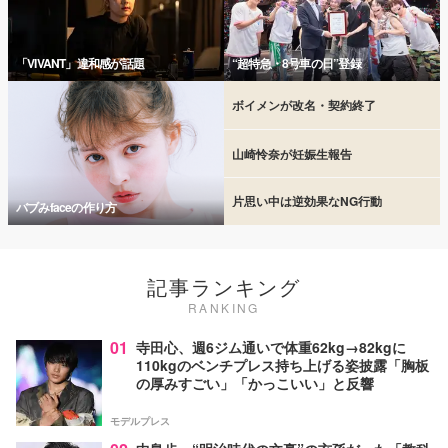
「VIVANT」違和感が話題
“超特急・8号車の日”登録
ボイメンが改名・契約終了
山崎怜奈が妊娠生報告
片思い中は逆効果なNG行動
バブみfaceの作り方
記事ランキング
RANKING
01
寺田心、週6ジム通いで体重62kg→82kgに
110kgのベンチプレス持ち上げる姿披露「胸板
の厚みすごい」「かっこいい」と反響
モデルプレス